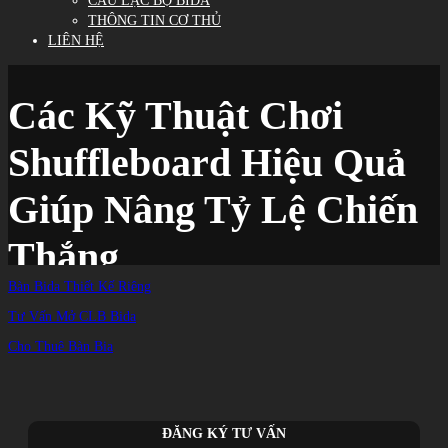
CÂU LẠC BỘ BIDA
THÔNG TIN CƠ THỦ
LIÊN HỆ
Các Kỹ Thuật Chơi
Shuffleboard Hiệu Quả
Giúp Nâng Tỷ Lệ Chiến
Thắng
Bàn Bida Thiết Kế Riêng
Tư Vấn Mở CLB Bida
Trang chủ
/
TIN TỨC
/
Cho Thuê Bàn Bia
Kiến thức bida
/
Các Kỹ Thuật Chơi Shuffleboard Hiệu Quả Giúp Nâng Tỷ Lệ Chiến Thắng
ĐĂNG KÝ TƯ VẤN