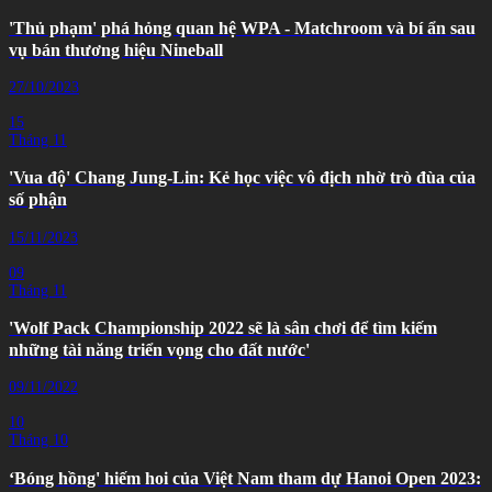
'Thủ phạm' phá hỏng quan hệ WPA - Matchroom và bí ẩn sau
vụ bán thương hiệu Nineball
27/10/2023
15
Tháng 11
'Vua độ' Chang Jung-Lin: Kẻ học việc vô địch nhờ trò đùa của
số phận
15/11/2023
09
Tháng 11
'Wolf Pack Championship 2022 sẽ là sân chơi để tìm kiếm
những tài năng triển vọng cho đất nước'
09/11/2022
10
Tháng 10
‘Bóng hồng' hiếm hoi của Việt Nam tham dự Hanoi Open 2023: