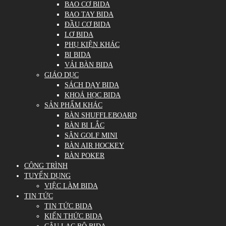
BAO CƠ BIDA
BAO TAY BIDA
ĐẦU CƠ BIDA
LƠ BIDA
PHỤ KIỆN KHÁC
BI BIDA
VẢI BÀN BIDA
GIÁO DỤC
SÁCH DẠY BIDA
KHOÁ HỌC BIDA
SẢN PHẨM KHÁC
BÀN SHUFFLEBOARD
BÀN BI LẮC
SÂN GOLF MINI
BÀN AIR HOCKEY
BÀN POKER
CÔNG TRÌNH
TUYỂN DỤNG
VIỆC LÀM BIDA
TIN TỨC
TIN TỨC BIDA
KIẾN THỨC BIDA