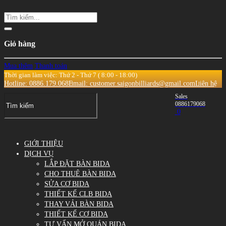
Giỏ hàng
Mua thêm
Thanh toán
Thời gian làm việc: Thứ 2 - Thứ 7 ( 8:00 - 18:00)
Hotline: 0886.179.068
Email: customer.saigonbilliards@gmail.com
Liên hệ
Sales
0886179068
0
GIỚI THIỆU
DỊCH VỤ
LẮP ĐẶT BÀN BIDA
CHO THUÊ BÀN BIDA
SỬA CƠ BIDA
THIẾT KẾ CLB BIDA
THAY VẢI BÀN BIDA
THIẾT KẾ CƠ BIDA
TƯ VẤN MỞ QUÁN BIDA