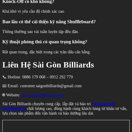
Knock-Off có khó không?
Khá khó vì yêu cầu độ chính xác cao.
Bao lâu có thể cải thiện kỹ năng Shuffleboard?
Thông thường sau vài tuần luyện tập đều đặn.
Kỹ thuật phòng thủ có quan trọng không?
Rất quan trọng, đặc biệt trong các trận đấu cân bằng.
Liên Hệ Sài Gòn Billiards
📞 Hotline: 0886 179 068 – 0912 292 779
📧 Email: customer.saigonbilliards@gmail.com
🌐 Website:
www.saigonbilliards.com
Sài Gòn Billiards chuyên cung cấp, lắp đặt và bảo trì
các dòng bàn
Shuffleboard
chất lượng cao, đồng hành cùng khách hàng từ khâu tư vấn,
lựa chọn sản phẩm đến vận hành và bảo dưỡng lâu dài.