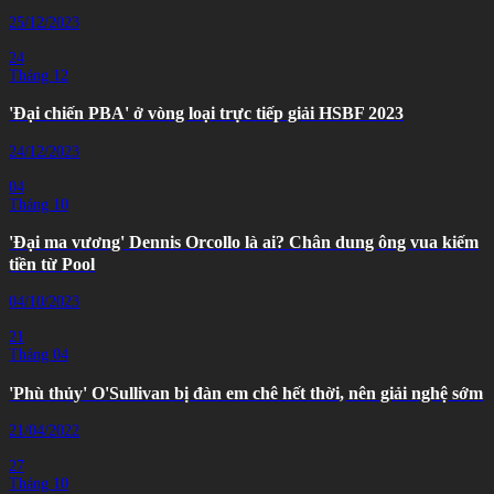
25/12/2023
24
Tháng 12
'Đại chiến PBA' ở vòng loại trực tiếp giải HSBF 2023
24/12/2023
04
Tháng 10
'Đại ma vương' Dennis Orcollo là ai? Chân dung ông vua kiếm
tiền từ Pool
04/10/2023
21
Tháng 04
'Phù thủy' O'Sullivan bị đàn em chê hết thời, nên giải nghệ sớm
21/04/2022
27
Tháng 10