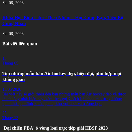
Sat 08, 2026
Khóa Học Bida Libre Theo Nhóm – Học Cùng Bạn, Tiến Bộ
Cùng Nhau
Sat 08, 2026
Bài viết liên quan
13
Tháng 05
Top những mẫu bàn Air hockey đẹp, hiện đại, phù hợp mọi
không gian
13/05/2026
Bài viết này sẽ giới thiệu đến bạn những mẫu bàn Air hockey đẹp và được
ưa chuộng nhất hiện nay, kèm theo gợi ý cách lựa chọn cho từng không
gian như: gia đình, quán game, khu vui chơi và trường học.
25
Tháng 12
'Đại chiến PBA' ở vòng loại trực tiếp giải HBSF 2023