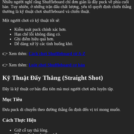
Nhiều người nghĩ rằng Shuffleboard chỉ đơn giản là đẩy puck về phía cuối
bàn. Tuy nhiên, ở những trận đấu chất lượng, yếu tố quyết định chiến thắng
thường là kỹ thuật chơi shuffleboard và chiến thuật.
Một người chơi có kỹ thuật tốt sẽ:
Kiểm soát puck chính xác hơn.
Hạn chế lỗi không đáng có.
Ghi điểm hiệu quả hơn.
Dễ dàng xử lý các tình huống khó.
👉 Xem thêm:
Cách chơi Shuffleboard từ A-Z
👉 Xem thêm:
Luật chơi Shuffleboard cơ bản
Kỹ Thuật Đẩy Thẳng (Straight Shot)
Đây là kỹ thuật cơ bản đầu tiên mà mọi người chơi nên luyện tập.
Mục Tiêu
Đưa puck di chuyển theo đường thẳng ổn định đến vị trí mong muốn.
Cách Thực Hiện
Giữ cổ tay thả lỏng.