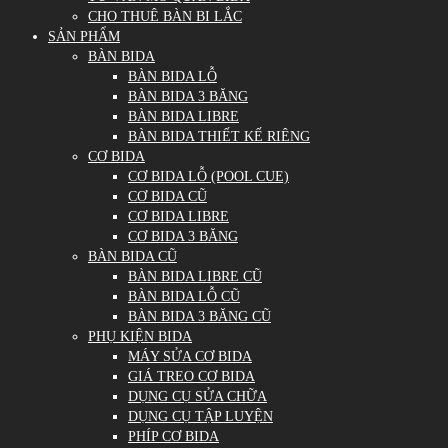
CHO THUÊ BÀN BI LẮC
SẢN PHẨM
BÀN BIDA
BÀN BIDA LỖ
BÀN BIDA 3 BĂNG
BÀN BIDA LIBRE
BÀN BIDA THIẾT KẾ RIÊNG
CƠ BIDA
CƠ BIDA LỖ (POOL CUE)
CƠ BIDA CŨ
CƠ BIDA LIBRE
CƠ BIDA 3 BĂNG
BÀN BIDA CŨ
BÀN BIDA LIBRE CŨ
BÀN BIDA LỖ CŨ
BÀN BIDA 3 BĂNG CŨ
PHỤ KIỆN BIDA
MÁY SỬA CƠ BIDA
GIÁ TREO CƠ BIDA
DỤNG CỤ SỬA CHỮA
DỤNG CỤ TẬP LUYỆN
PHÍP CƠ BIDA