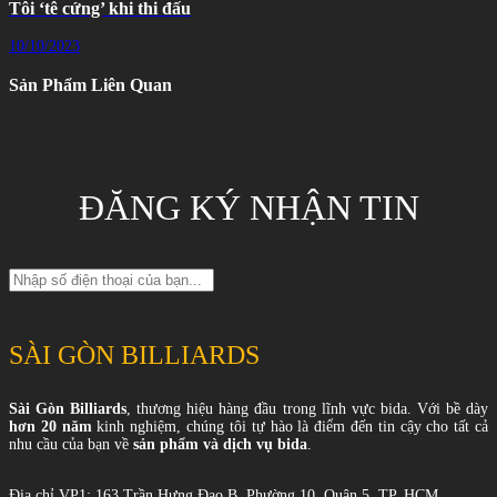
Tôi ‘tê cứng’ khi thi đấu
10/10/2023
Sản Phẩm Liên Quan
ĐĂNG KÝ NHẬN TIN
SÀI GÒN BILLIARDS
Sài Gòn Billiards
, thương hiệu hàng đầu trong lĩnh vực bida. Với bề dày
hơn 20 năm
kinh nghiệm, chúng tôi tự hào là điểm đến tin cậy cho tất cả
nhu cầu của bạn về
sản phẩm và dịch vụ bida
.
Địa chỉ VP1: 163 Trần Hưng Đạo B, Phường 10, Quận 5, TP. HCM