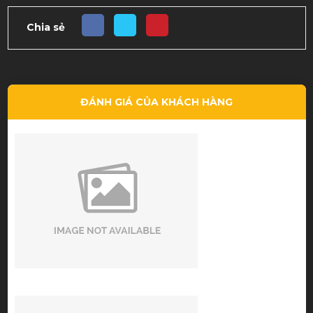
Chia sẻ
ĐÁNH GIÁ CỦA KHÁCH HÀNG
good price - nice service