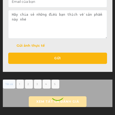
Gửi ảnh thực tế
GỬI
Tất cả
1
2
3
4
5
XEM TẤT CẢ ĐÁNH GIÁ