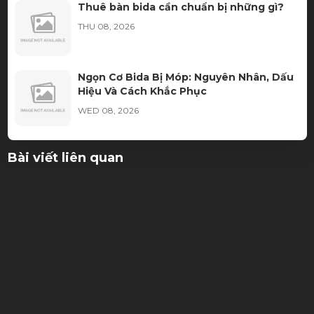
Thuê bàn bida cần chuẩn bị những gì?
THU 08, 2026
Ngọn Cơ Bida Bị Móp: Nguyên Nhân, Dấu
Hiệu Và Cách Khắc Phục
WED 08, 2026
Cách Nhận Biết Vải Bida Chính Hãng
Bài viết liên quan
Tránh Mua Phải Hàng Kém Chất Lượng
TUE 08, 2026
Xu hướng thuê bàn bida thay vì đầu tư sở
hữu
TUE 08, 2026
Hàng chất lượng, nhân viên tư vấn nhiệt tình. Lần sau
mình sẽ ủng hộ tiếp
Ngọn Cơ Bida Bị Nứt: Nguyên Nhân, Dấu
13/05/2026
Hiệu Và Cách Xử Lý Hiệu Quả