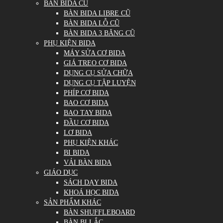
BÀN BIDA CŨ
BÀN BIDA LIBRE CŨ
BÀN BIDA LỖ CŨ
BÀN BIDA 3 BĂNG CŨ
PHỤ KIỆN BIDA
MÁY SỬA CƠ BIDA
GIÁ TREO CƠ BIDA
DỤNG CỤ SỬA CHỮA
DỤNG CỤ TẬP LUYỆN
PHÍP CƠ BIDA
BAO CƠ BIDA
BAO TAY BIDA
ĐẦU CƠ BIDA
LƠ BIDA
PHỤ KIỆN KHÁC
BI BIDA
VẢI BÀN BIDA
GIÁO DỤC
SÁCH DẠY BIDA
KHOÁ HỌC BIDA
SẢN PHẨM KHÁC
BÀN SHUFFLEBOARD
BÀN BI LẮC