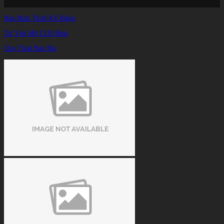
Trang chủ
/
Bàn Bida Thiết Kế Riêng
TIN TỨC
/
Bàn Shuffleboard – Hướng Dẫn Đầy Đủ Từ A-Z
Tư Vấn Mở CLB Bida
Cho Thuê Bàn Bia