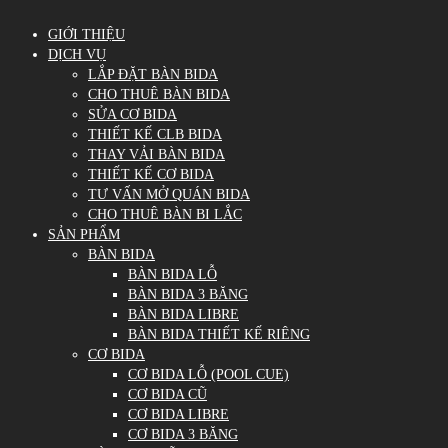
GIỚI THIỆU
DỊCH VỤ
LẮP ĐẶT BÀN BIDA
CHO THUÊ BÀN BIDA
SỬA CƠ BIDA
THIẾT KẾ CLB BIDA
THAY VẢI BÀN BIDA
THIẾT KẾ CƠ BIDA
TƯ VẤN MỞ QUÁN BIDA
CHO THUÊ BÀN BI LẮC
SẢN PHẨM
BÀN BIDA
BÀN BIDA LỖ
BÀN BIDA 3 BĂNG
BÀN BIDA LIBRE
BÀN BIDA THIẾT KẾ RIÊNG
CƠ BIDA
CƠ BIDA LỖ (POOL CUE)
CƠ BIDA CŨ
CƠ BIDA LIBRE
CƠ BIDA 3 BĂNG