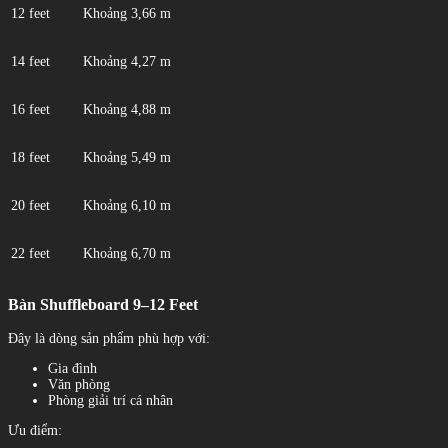
12 feet
Khoảng 3,66 m
14 feet
Khoảng 4,27 m
16 feet
Khoảng 4,88 m
18 feet
Khoảng 5,49 m
20 feet
Khoảng 6,10 m
22 feet
Khoảng 6,70 m
Bàn Shuffleboard 9–12 Feet
Đây là dòng sản phẩm phù hợp với:
Gia đình
Văn phòng
Phòng giải trí cá nhân
Ưu điểm: