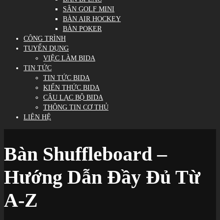
SÂN GOLF MINI
BÀN AIR HOCKEY
BÀN POKER
CÔNG TRÌNH
TUYỂN DỤNG
VIỆC LÀM BIDA
TIN TỨC
TIN TỨC BIDA
KIẾN THỨC BIDA
CÂU LẠC BỘ BIDA
THÔNG TIN CƠ THỦ
LIÊN HỆ
Bàn Shuffleboard –
Hướng Dẫn Đầy Đủ Từ
A-Z