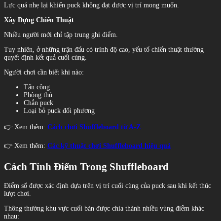
Lực quá nhẹ lại khiến puck không đạt được vị trí mong muốn.
Xây Dựng Chiến Thuật
Nhiều người mới chỉ tập trung ghi điểm.
Tuy nhiên, ở những trận đấu có trình độ cao, yếu tố chiến thuật thường
quyết định kết quả cuối cùng.
Người chơi cần biết khi nào:
Tấn công
Phòng thủ
Chắn puck
Loại bỏ puck đối phương
👉 Xem thêm:
Cách chơi Shuffleboard từ A-Z
👉 Xem thêm:
Các kỹ thuật chơi Shuffleboard hiệu quả
Cách Tính Điểm Trong Shuffleboard
Điểm số được xác định dựa trên vị trí cuối cùng của puck sau khi kết thúc
lượt chơi.
Thông thường khu vực cuối bàn được chia thành nhiều vùng điểm khác
nhau: