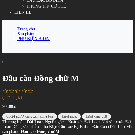
CÂU LẠC BỘ BIDA
THÔNG TIN CƠ THỦ
LIÊN HỆ
Trang chủ
/
Sản phẩm
/
PHỤ KIỆN BIDA
/
Đầu cào Đồng chữ M
Đầu cào Đồng chữ M
(0 đánh giá)
90,000đ
Có
24
người đang xem cùng bạn
Lượt mua:
Lượt xem: 558
Thương hiệu:
Đài Loan
Nguồn gốc – Xuất xứ: Đài Loan Nơi sản xuất: Đài
Loan Dòng sản phẩm: Phụ Kiện Câu Lạc Bộ Bida – Đầu Cào (Đầu Lết) Mã
sản phẩm:
Đầu cào Đồng chữ M