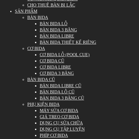
CHO THUÊ BÀN BI LẮC
SẢN PHẨM
BÀN BIDA
BÀN BIDA LỖ
BÀN BIDA 3 BĂNG
BÀN BIDA LIBRE
BÀN BIDA THIẾT KẾ RIÊNG
CƠ BIDA
CƠ BIDA LỖ (POOL CUE)
CƠ BIDA CŨ
CƠ BIDA LIBRE
CƠ BIDA 3 BĂNG
BÀN BIDA CŨ
BÀN BIDA LIBRE CŨ
BÀN BIDA LỖ CŨ
BÀN BIDA 3 BĂNG CŨ
PHỤ KIỆN BIDA
MÁY SỬA CƠ BIDA
GIÁ TREO CƠ BIDA
DỤNG CỤ SỬA CHỮA
DỤNG CỤ TẬP LUYỆN
PHÍP CƠ BIDA