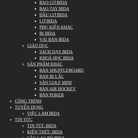
BAO CƠ BIDA
BAO TAY BIDA
ĐẦU CƠ BIDA
LƠ BIDA
PHỤ KIỆN KHÁC
BI BIDA
VẢI BÀN BIDA
GIÁO DỤC
SÁCH DẠY BIDA
KHOÁ HỌC BIDA
SẢN PHẨM KHÁC
BÀN SHUFFLEBOARD
BÀN BI LẮC
SÂN GOLF MINI
BÀN AIR HOCKEY
BÀN POKER
CÔNG TRÌNH
TUYỂN DỤNG
VIỆC LÀM BIDA
TIN TỨC
TIN TỨC BIDA
KIẾN THỨC BIDA