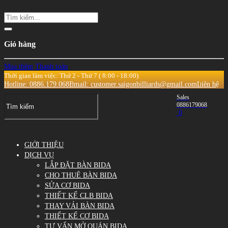
Giỏ hàng
Mua thêm
Thanh toán
Thời gian làm việc: Thứ 2 - Thứ 7 ( 8:00 - 18:00)
Hotline: 0886.179.068
Email: customer.saigonbilliards@gmail.com
Liên hệ
Sales
0886179068
0
GIỚI THIỆU
DỊCH VỤ
LẮP ĐẶT BÀN BIDA
CHO THUÊ BÀN BIDA
SỬA CƠ BIDA
THIẾT KẾ CLB BIDA
THAY VẢI BÀN BIDA
THIẾT KẾ CƠ BIDA
TƯ VẤN MỞ QUÁN BIDA