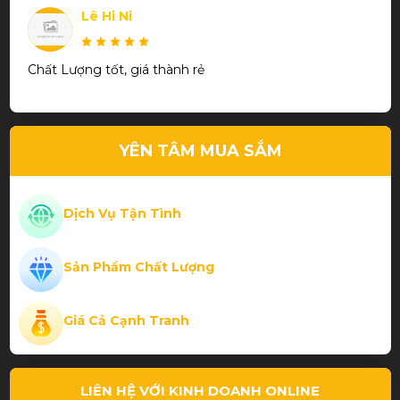
Lê Hi Ni
Chất Lượng tốt, giá thành rẻ
Trần Thanh Phương
YÊN TÂM MUA SẮM
Thiết kế đẹp chất lượng
Dịch Vụ Tận Tình
Sản Phẩm Chất Lượng
Phạm Thành Hiếu
Giá Cả Cạnh Tranh
Cơ bida chất
LIÊN HỆ VỚI KINH DOANH ONLINE