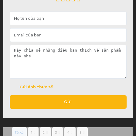
Gửi ảnh thực tế
GỬI
Tất cả
1
2
3
4
5