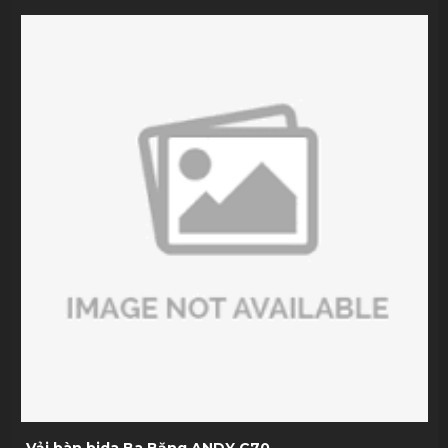
Vải bàn bida Ba Băng ANDY C70