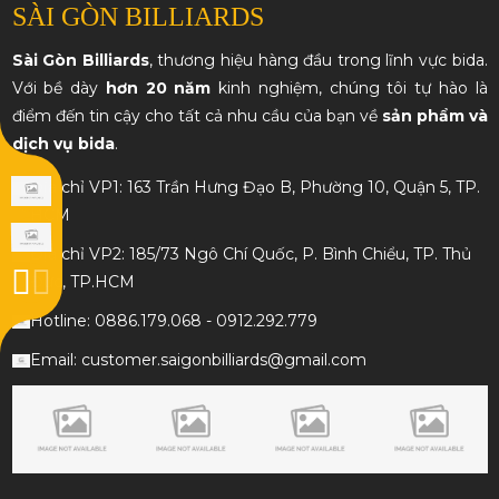
SÀI GÒN BILLIARDS
Sài Gòn Billiards
, thương hiệu hàng đầu trong lĩnh vực bida.
Với bề dày
hơn 20 năm
kinh nghiệm, chúng tôi tự hào là
điểm đến tin cậy cho tất cả nhu cầu của bạn về
sản phẩm và
dịch vụ bida
.
Địa chỉ VP1: 163 Trần Hưng Đạo B, Phường 10, Quận 5, TP.
HCM
Địa chỉ VP2: 185/73 Ngô Chí Quốc, P. Bình Chiểu, TP. Thủ
Đức, TP.HCM
Hotline: 0886.179.068 - 0912.292.779
Email: customer.saigonbilliards@gmail.com