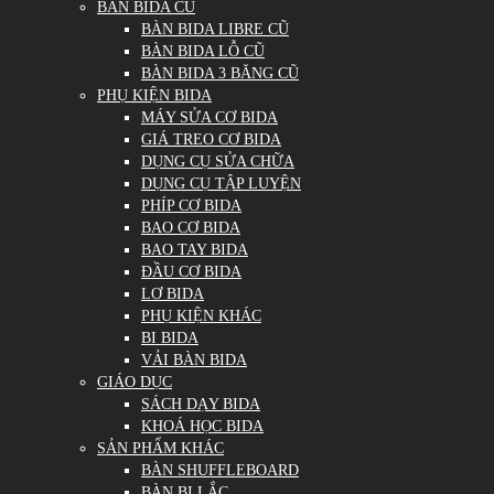
BÀN BIDA CŨ
BÀN BIDA LIBRE CŨ
BÀN BIDA LỖ CŨ
BÀN BIDA 3 BĂNG CŨ
PHỤ KIỆN BIDA
MÁY SỬA CƠ BIDA
GIÁ TREO CƠ BIDA
DỤNG CỤ SỬA CHỮA
DỤNG CỤ TẬP LUYỆN
PHÍP CƠ BIDA
BAO CƠ BIDA
BAO TAY BIDA
ĐẦU CƠ BIDA
LƠ BIDA
PHỤ KIỆN KHÁC
BI BIDA
VẢI BÀN BIDA
GIÁO DỤC
SÁCH DẠY BIDA
KHOÁ HỌC BIDA
SẢN PHẨM KHÁC
BÀN SHUFFLEBOARD
BÀN BI LẮC