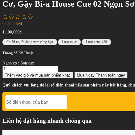
Cơ, Gậy Bi-a House Cue 02 Ngọn S
(0 đánh giá)
1,100,000đ
Có
26
người đang xem cùng bạn
Lượt mua:
Lượt xem: 438
Thông Số Kỹ Thuật :
Ngọn cơ : Sơn đen
Thêm vào giỏ
và mua sản phẩm khác
Mua Ngay
Thanh toán ngay
Quý khách vui lòng để lại số điện thoại nếu sản phẩm này hết hàng, chú
Liên hệ đặt hàng nhanh chóng qua