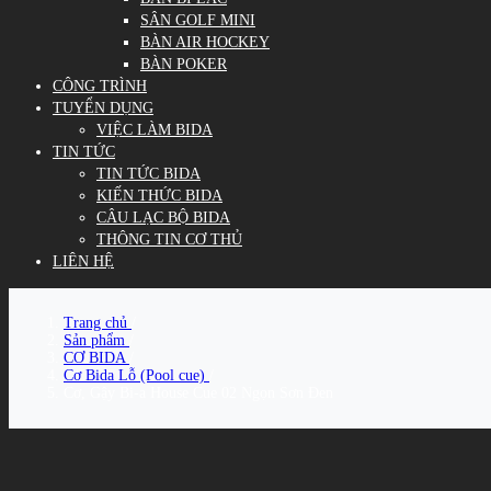
SÂN GOLF MINI
BÀN AIR HOCKEY
BÀN POKER
CÔNG TRÌNH
TUYỂN DỤNG
VIỆC LÀM BIDA
TIN TỨC
TIN TỨC BIDA
KIẾN THỨC BIDA
CÂU LẠC BỘ BIDA
THÔNG TIN CƠ THỦ
LIÊN HỆ
Trang chủ
/
Sản phẩm
/
CƠ BIDA
/
Cơ Bida Lỗ (Pool cue)
/
Cơ, Gậy Bi-a House Cue 02 Ngọn Sơn Đen