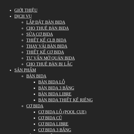
GIỚI THIỆU
DỊCH VỤ
LẮP ĐẶT BÀN BIDA
CHO THUÊ BÀN BIDA
SỬA CƠ BIDA
THIẾT KẾ CLB BIDA
THAY VẢI BÀN BIDA
THIẾT KẾ CƠ BIDA
TƯ VẤN MỞ QUÁN BIDA
CHO THUÊ BÀN BI LẮC
SẢN PHẨM
BÀN BIDA
BÀN BIDA LỖ
BÀN BIDA 3 BĂNG
BÀN BIDA LIBRE
BÀN BIDA THIẾT KẾ RIÊNG
CƠ BIDA
CƠ BIDA LỖ (POOL CUE)
CƠ BIDA CŨ
CƠ BIDA LIBRE
CƠ BIDA 3 BĂNG