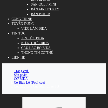
SÂN GOLF MINI
BÀN AIR HOCKEY
BÀN POKER
CÔNG TRÌNH
TUYỂN DỤNG
VIỆC LÀM BIDA
TIN TỨC
TIN TỨC BIDA
KIẾN THỨC BIDA
CÂU LẠC BỘ BIDA
THÔNG TIN CƠ THỦ
LIÊN HỆ
Trang chủ
/
Sản phẩm
/
CƠ BIDA
/
Cơ Bida Lỗ (Pool cue)
/
Cơ, Gậy Bi-a Cue Mall 01 seri B