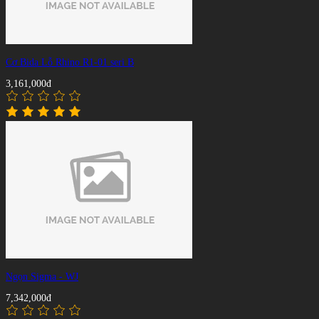
Cơ Bida Lỗ Rhino R1-01 seri B
3,161,000đ
Ngọn Sigma - WJ
7,342,000đ