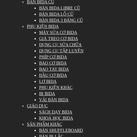
BÀN BIDA CŨ
BÀN BIDA LIBRE CŨ
BÀN BIDA LỖ CŨ
BÀN BIDA 3 BĂNG CŨ
PHỤ KIỆN BIDA
MÁY SỬA CƠ BIDA
GIÁ TREO CƠ BIDA
DỤNG CỤ SỬA CHỮA
DỤNG CỤ TẬP LUYỆN
PHÍP CƠ BIDA
BAO CƠ BIDA
BAO TAY BIDA
ĐẦU CƠ BIDA
LƠ BIDA
PHỤ KIỆN KHÁC
BI BIDA
VẢI BÀN BIDA
GIÁO DỤC
SÁCH DẠY BIDA
KHOÁ HỌC BIDA
SẢN PHẨM KHÁC
BÀN SHUFFLEBOARD
BÀN BI LẮC