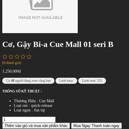
Cơ, Gậy Bi-a Cue Mall 01 seri B
(0 đánh giá)
1,250,000đ
Có
48
người đang xem cùng bạn
Lượt mua:
Lượt xem: 531
THÔNG SỐ KỸ THUẬT :
Thương Hiệu : Cue Mall
Loại ren : quick-release
Loại ngọn : flat tip
Thêm vào giỏ
và mua sản phẩm khác
Mua Ngay
Thanh toán ngay