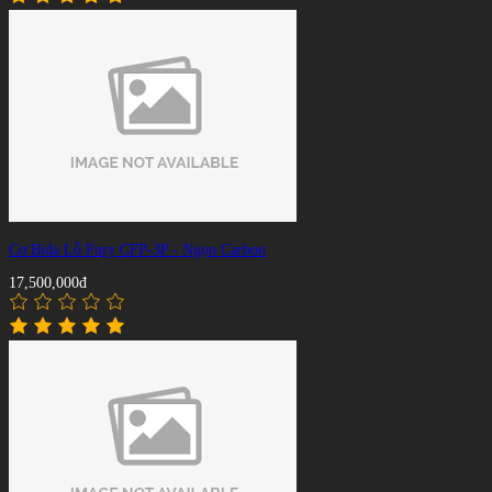
Cơ Bida Lỗ Fury CFP-3P - Ngọn Carbon
17,500,000đ