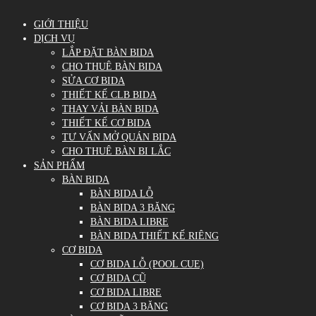
GIỚI THIỆU
DỊCH VỤ
LẮP ĐẶT BÀN BIDA
CHO THUÊ BÀN BIDA
SỬA CƠ BIDA
THIẾT KẾ CLB BIDA
THAY VẢI BÀN BIDA
THIẾT KẾ CƠ BIDA
TƯ VẤN MỞ QUÁN BIDA
CHO THUÊ BÀN BI LẮC
SẢN PHẨM
BÀN BIDA
BÀN BIDA LỖ
BÀN BIDA 3 BĂNG
BÀN BIDA LIBRE
BÀN BIDA THIẾT KẾ RIÊNG
CƠ BIDA
CƠ BIDA LỖ (POOL CUE)
CƠ BIDA CŨ
CƠ BIDA LIBRE
CƠ BIDA 3 BĂNG