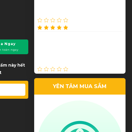
Lê Tuấn Anh
Giá phải chăng, tư vấn tận tình
a Ngay
h toán ngay
Lê Hi Ni
phẩm này hết
t
YÊN TÂM MUA SẮM
Chất Lượng tốt, giá thành rẻ
Trần Thanh Phương