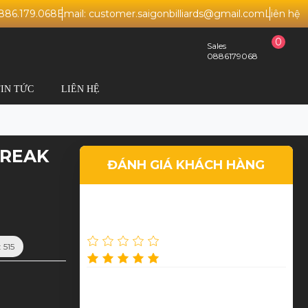
0886.179.068
Email: customer.saigonbilliards@gmail.com
Liên hệ
0
Sales
0886179068
TIN TỨC
LIÊN HỆ
BREAK
ĐÁNH GIÁ KHÁCH HÀNG
Nguyễn Thu Thảo
 515
Dịch vụ tốt, chất lượng cao