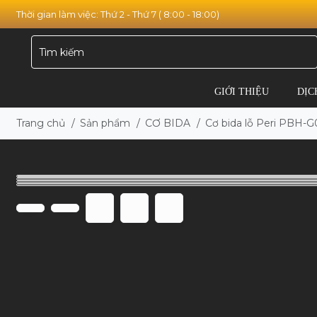
Thời gian làm việc: Thứ 2 - Thứ 7 ( 8:00 - 18:00)
GIỚI THIỆU
DỊC
Trang chủ
/
Sản phẩm
/
CƠ BIDA
/
Cơ bida lỗ Peri PBH