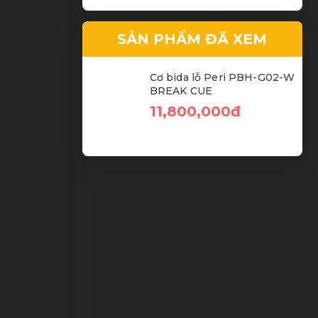
SẢN PHẨM ĐÃ XEM
Sản Phẩm Chất Lượng
Cơ bida lỗ Peri PBH-G02-W
BREAK CUE
11,800,000đ
Giá Cả Cạnh Tranh