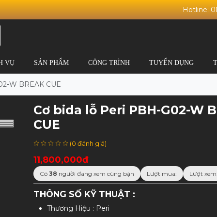
Hotline: 
H VỤ
SẢN PHẨM
CÔNG TRÌNH
TUYỂN DỤNG
-G02-W BREAK CUE
Cơ bida lỗ Peri PBH-G02-W 
CUE
(0 đánh giá)
11,800,000đ
Có
38
người đang xem cùng bạn
Lượt mua:
Lượt xem:
THÔNG SỐ KỸ THUẬT :
Thương Hiệu : Peri