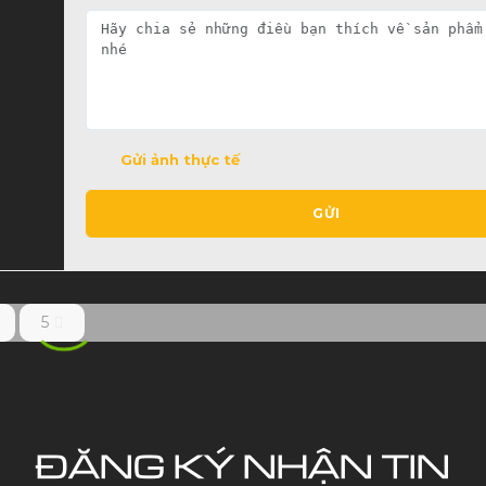
Gửi ảnh thực tế
GỬI
5
ĐĂNG KÝ NHẬN TIN