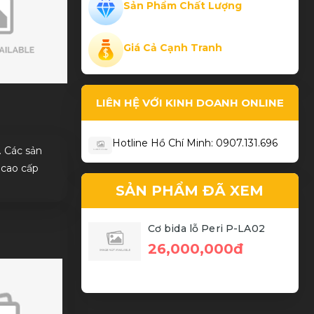
Sản Phẩm Chất Lượng
Phạm Thành Hiếu
Giá Cả Cạnh Tranh
Cơ bida chất
LIÊN HỆ VỚI KINH DOANH ONLINE
Hotline Hồ Chí Minh: 0907.131.696
. Các sản
 cao cấp
SẢN PHẨM ĐÃ XEM
Cơ bida lỗ Peri P-LA02
26,000,000đ