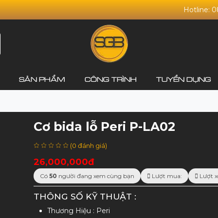
Hotline: 
SẢN PHẨM
CÔNG TRÌNH
TUYỂN DỤNG
Cơ bida lỗ Peri P-LA02
(0 đánh giá)
26,000,000đ
Có
50
người đang xem cùng bạn
Lượt mua:
Lượt x
THÔNG SỐ KỸ THUẬT :
Thương Hiệu : Peri