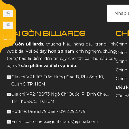
SÀI GÒN BILLIARDS
CH
Sài Gòn Billiards
, thương hiệu hàng đầu trong lĩnh
Chính
vực bida. Với bề dày
hơn 20 năm
kinh nghiệm, chúng
Chính 
tôi tự hào là điểm đến tin cậy cho tất cả nhu cầu của
Chính 
bạn về
sản phẩm và dịch vụ bida
.
Chính 
Địa chỉ VP1: 163 Trần Hưng Đạo B, Phường 10,
Chính
Quận 5, TP. HCM
Điều k
Địa chỉ VP2: 185/73 Ngô Chí Quốc, P. Bình Chiểu,
Câu h
TP. Thủ Đức, TP.HCM
Hotline: 0886.179.068 - 0912.292.779
Email: customer.saigonbilliards@gmail.com