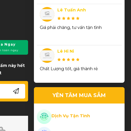
Lê Tuấn Anh
Giá phải chăng, tư vấn tận tình
a Ngay
h toán ngay
Lê Hi Ni
phẩm này hết
Chất Lượng tốt, giá thành rẻ
t
Trần Thanh Phương
YÊN TÂM MUA SẮM
Thiết kế đẹp chất lượng
Dịch Vụ Tận Tình