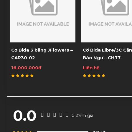
Cơ Bida 3 băng JFlowers –
Cơ Bida Libre/3C Cẩ
CAR30-02
Bào Ngư – CH77
16,000,000đ
Liên hệ
0.0
0 đánh giá