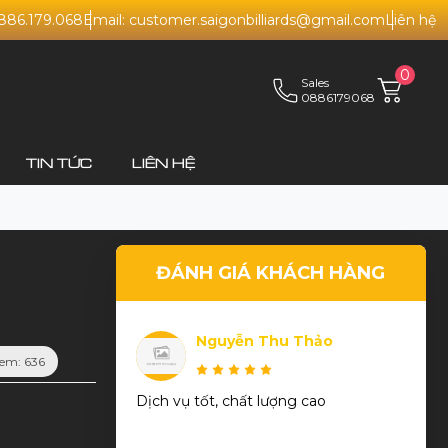
0886.179.068
Email: customer.saigonbilliards@gmail.com
Liên hệ
0
Sales
0886179068
TIN TỨC
LIÊN HỆ
ĐÁNH GIÁ KHÁCH HÀNG
Nguyễn Thu Thảo
em: 636
Dịch vụ tốt, chất lượng cao