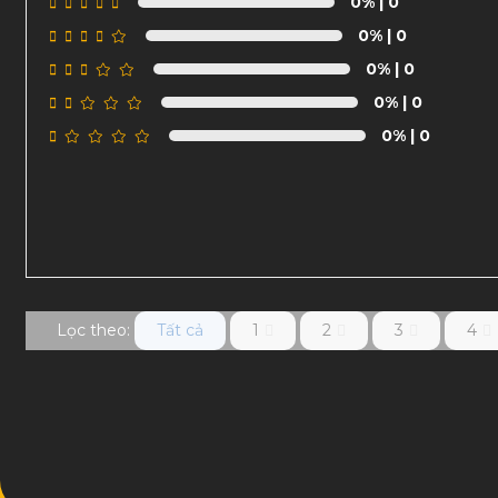
0%
| 0
0%
| 0
0%
| 0
0%
| 0
0%
| 0
Lọc theo:
Tất cả
1
2
3
4