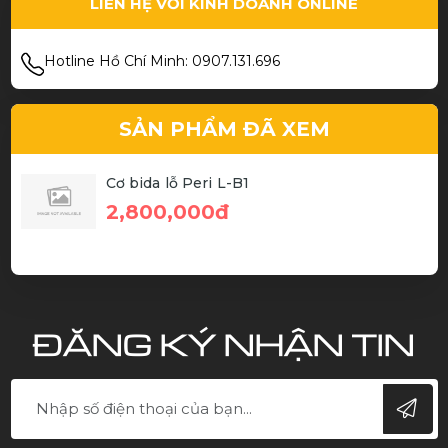
LIÊN HỆ VỚI KINH DOANH ONLINE
Hotline Hồ Chí Minh: 0907.131.696
SẢN PHẨM ĐÃ XEM
Cơ bida lỗ Peri L-B1
2,800,000đ
ĐĂNG KÝ NHẬN TIN