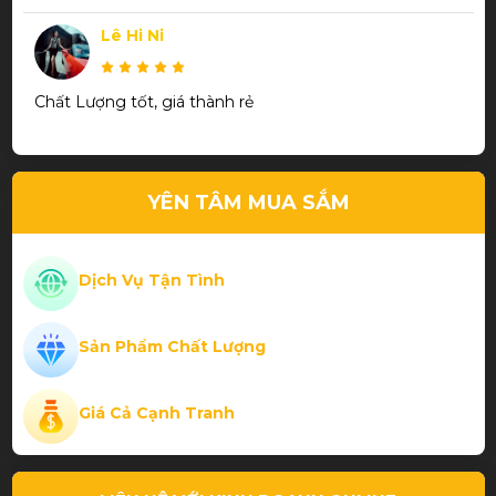
Lê Hi Ni
Chất Lượng tốt, giá thành rẻ
Trần Thanh Phương
YÊN TÂM MUA SẮM
Thiết kế đẹp chất lượng
Dịch Vụ Tận Tình
Sản Phẩm Chất Lượng
Phạm Thành Hiếu
Giá Cả Cạnh Tranh
Cơ bida chất