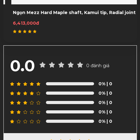
Ngọn Mezz Hard Maple shaft, Kamui tip, Radial joint
6,413,000đ
0.0
0 đánh giá
0%
| 0
0%
| 0
0%
| 0
0%
| 0
0%
| 0