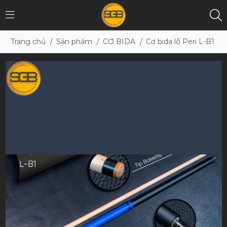
Trang chủ
/
Sản phẩm
/
CƠ BIDA
/
Cơ bida lỗ Peri L-B1