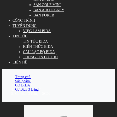
SÂN GOLF MINI
BÀN AIR HOCKEY
BÀN POKER
CÔNG TRÌNH
TUYỂN DỤNG
VIỆC LÀM BIDA
TIN TỨC
TIN TỨC BIDA
KIẾN THỨC BIDA
CÂU LẠC BỘ BIDA
THÔNG TIN CƠ THỦ
LIÊN HỆ
Trang chủ
/
Sản phẩm
/
CƠ BIDA
/
Cơ Bida 3 Băng
/
Cơ Bida 3 Băng - SG02