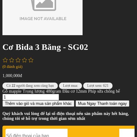
Cơ Bida 3 Băng - SG02
(0 đánh giá)
1,000,000đ
Có
22
người đang xem cùng bạn
Lượt mua:
Lượt xem: 621
Gỗ mapple Trọng lượng 480gram Đầu cơ 12mm Phíp sữa chống bể
Thêm vào giỏ
và mua sản phẩm khác
Mua Ngay
Thanh toán ngay
Quý khách vui lòng để lại số điện thoại nếu sản phẩm này hết hàng,
chúng tôi sẽ hỗ trợ trong thời gian sớm nhất