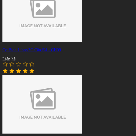
Cơ Bida Libre/3C Cẩn Đá - CH09
Liên hệ