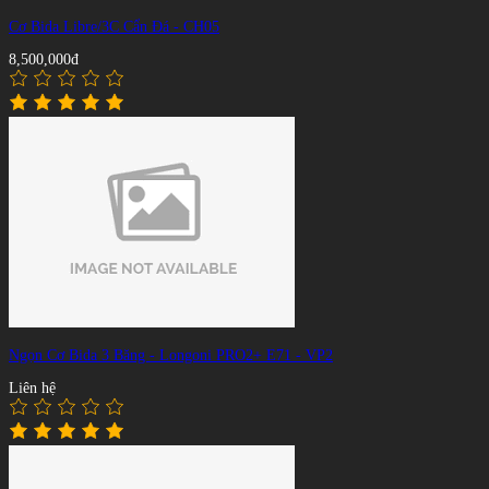
Cơ Bida Libre/3C Cẩn Đá - CH05
8,500,000đ
Ngọn Cơ Bida 3 Băng - Longoni PRO2+ E71 - VP2
Liên hệ