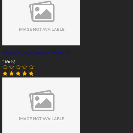
Cơ Bida 3 băng JFlowers - CAR90-12F
Liên hệ