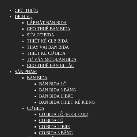
GIỚI THIỆU
DỊCH VỤ
LẮP ĐẶT BÀN BIDA
CHO THUÊ BÀN BIDA
SỬA CƠ BIDA
THIẾT KẾ CLB BIDA
THAY VẢI BÀN BIDA
THIẾT KẾ CƠ BIDA
TƯ VẤN MỞ QUÁN BIDA
CHO THUÊ BÀN BI LẮC
SẢN PHẨM
BÀN BIDA
BÀN BIDA LỖ
BÀN BIDA 3 BĂNG
BÀN BIDA LIBRE
BÀN BIDA THIẾT KẾ RIÊNG
CƠ BIDA
CƠ BIDA LỖ (POOL CUE)
CƠ BIDA CŨ
CƠ BIDA LIBRE
CƠ BIDA 3 BĂNG