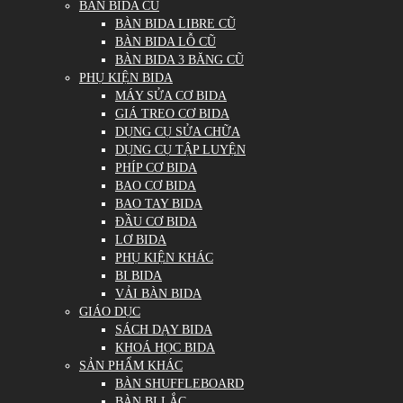
BÀN BIDA CŨ
BÀN BIDA LIBRE CŨ
BÀN BIDA LỖ CŨ
BÀN BIDA 3 BĂNG CŨ
PHỤ KIỆN BIDA
MÁY SỬA CƠ BIDA
GIÁ TREO CƠ BIDA
DỤNG CỤ SỬA CHỮA
DỤNG CỤ TẬP LUYỆN
PHÍP CƠ BIDA
BAO CƠ BIDA
BAO TAY BIDA
ĐẦU CƠ BIDA
LƠ BIDA
PHỤ KIỆN KHÁC
BI BIDA
VẢI BÀN BIDA
GIÁO DỤC
SÁCH DẠY BIDA
KHOÁ HỌC BIDA
SẢN PHẨM KHÁC
BÀN SHUFFLEBOARD
BÀN BI LẮC