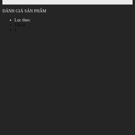
ĐÁNH GIÁ SẢN PHẨM
Lọc theo:
Tất cả
1
2
3
4
5
Xem tất cả đánh giá
Phản hồi đánh giá
Gửi