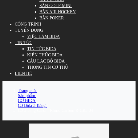
SÂN GOLF MINI
BÀN AIR HOCKEY
BÀN POKER
CÔNG TRÌNH
TUYỂN DỤNG
VIỆC LÀM BIDA
TIN TỨC
TIN TỨC BIDA
KIẾN THỨC BIDA
CÂU LẠC BỘ BIDA
THÔNG TIN CƠ THỦ
LIÊN HỆ
Trang chủ
/
Sản phẩm
/
CƠ BIDA
/
Cơ Bida 3 Băng
/
Cơ 3 băng Carom Rhino Carbon R-CR3 04