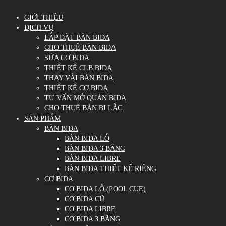
GIỚI THIỆU
DỊCH VỤ
LẮP ĐẶT BÀN BIDA
CHO THUÊ BÀN BIDA
SỬA CƠ BIDA
THIẾT KẾ CLB BIDA
THAY VẢI BÀN BIDA
THIẾT KẾ CƠ BIDA
TƯ VẤN MỞ QUÁN BIDA
CHO THUÊ BÀN BI LẮC
SẢN PHẨM
BÀN BIDA
BÀN BIDA LỖ
BÀN BIDA 3 BĂNG
BÀN BIDA LIBRE
BÀN BIDA THIẾT KẾ RIÊNG
CƠ BIDA
CƠ BIDA LỖ (POOL CUE)
CƠ BIDA CŨ
CƠ BIDA LIBRE
CƠ BIDA 3 BĂNG