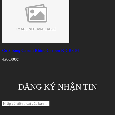
Cơ 3 băng Carom Rhino Carbon R-CR3 04
4,950,000đ
ĐĂNG KÝ NHẬN TIN