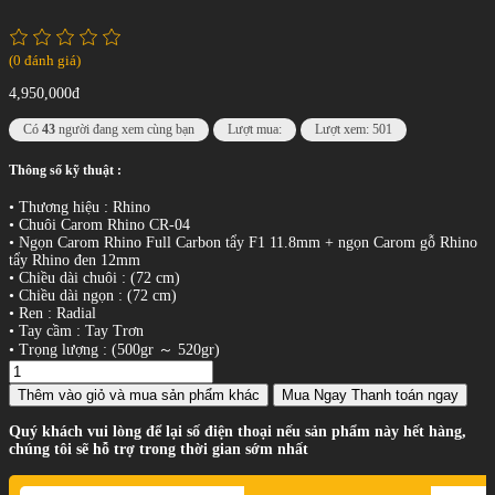
(0 đánh giá)
4,950,000đ
Có
43
người đang xem cùng bạn
Lượt mua:
Lượt xem: 501
Thông số kỹ thuật :
• Thương hiệu : Rhino
• Chuôi Carom Rhino CR-04
• Ngọn Carom Rhino Full Carbon tẩy F1 11.8mm + ngọn Carom gỗ Rhino
tẩy Rhino đen 12mm
• Chiều dài chuôi : (72 cm)
• Chiều dài ngọn : (72 cm)
• Ren : Radial
• Tay cầm : Tay Trơn
• Trọng lượng : (500gr ～ 520gr)
Thêm vào giỏ
và mua sản phẩm khác
Mua Ngay
Thanh toán ngay
Quý khách vui lòng để lại số điện thoại nếu sản phẩm này hết hàng,
chúng tôi sẽ hỗ trợ trong thời gian sớm nhất