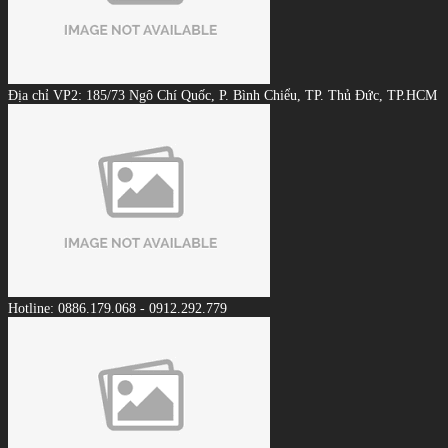
Địa chỉ VP2: 185/73 Ngô Chí Quốc, P. Bình Chiểu, TP. Thủ Đức, TP.HCM
Hotline: 0886.179.068 - 0912.292.779