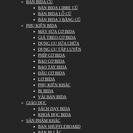
BÀN BIDA CŨ
BÀN BIDA LIBRE CŨ
BÀN BIDA LỖ CŨ
BÀN BIDA 3 BĂNG CŨ
PHỤ KIỆN BIDA
MÁY SỬA CƠ BIDA
GIÁ TREO CƠ BIDA
DỤNG CỤ SỬA CHỮA
DỤNG CỤ TẬP LUYỆN
PHÍP CƠ BIDA
BAO CƠ BIDA
BAO TAY BIDA
ĐẦU CƠ BIDA
LƠ BIDA
PHỤ KIỆN KHÁC
BI BIDA
VẢI BÀN BIDA
GIÁO DỤC
SÁCH DẠY BIDA
KHOÁ HỌC BIDA
SẢN PHẨM KHÁC
BÀN SHUFFLEBOARD
BÀN BI LẮC