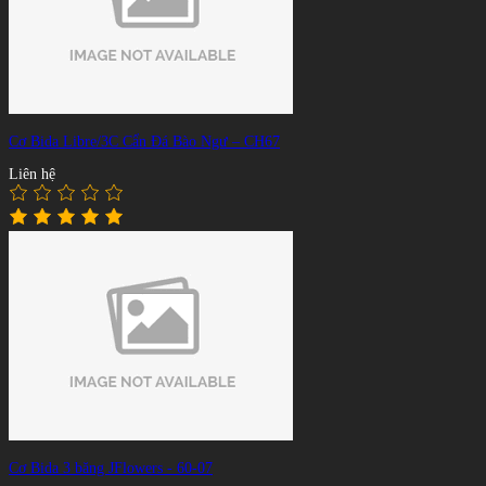
Cơ Bida Libre/3C Cẩn Đá Bào Ngư – CH67
Liên hệ
Cơ Bida 3 băng JFlowers - 60-07