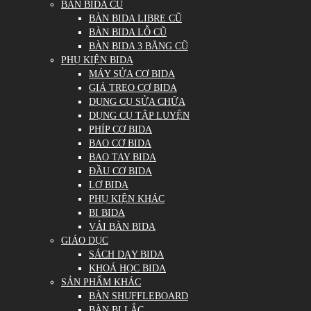
BÀN BIDA CŨ
BÀN BIDA LIBRE CŨ
BÀN BIDA LỖ CŨ
BÀN BIDA 3 BĂNG CŨ
PHỤ KIỆN BIDA
MÁY SỬA CƠ BIDA
GIÁ TREO CƠ BIDA
DỤNG CỤ SỬA CHỮA
DỤNG CỤ TẬP LUYỆN
PHÍP CƠ BIDA
BAO CƠ BIDA
BAO TAY BIDA
ĐẦU CƠ BIDA
LƠ BIDA
PHỤ KIỆN KHÁC
BI BIDA
VẢI BÀN BIDA
GIÁO DỤC
SÁCH DẠY BIDA
KHOÁ HỌC BIDA
SẢN PHẨM KHÁC
BÀN SHUFFLEBOARD
BÀN BI LẮC