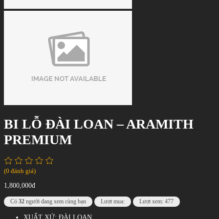
BI LỖ ĐÀI LOAN – ARAMITH
PREMIUM
(0 đánh giá)
1,800,000đ
Có
32
người đang xem cùng bạn
Lượt mua:
Lượt xem: 477
XUẤT XỨ: ĐÀI LOAN