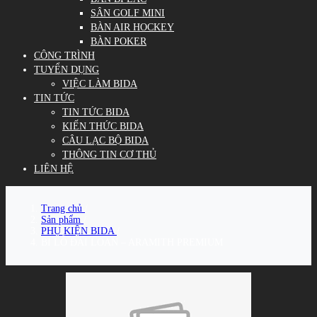
SÂN GOLF MINI
BÀN AIR HOCKEY
BÀN POKER
CÔNG TRÌNH
TUYỂN DỤNG
VIỆC LÀM BIDA
TIN TỨC
TIN TỨC BIDA
KIẾN THỨC BIDA
CÂU LẠC BỘ BIDA
THÔNG TIN CƠ THỦ
LIÊN HỆ
Trang chủ
/
Sản phẩm
/
PHỤ KIỆN BIDA
/
BI LỖ ĐÀI LOAN – ARAMITH PREMIUM