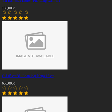
Vải Bàn Bida Libre - Pho Láng Xanh Lá
160,000đ
Giá để cơ Đài Loan loại Nhựa 12 cơ
600,000đ