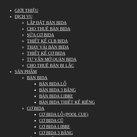
GIỚI THIỆU
DỊCH VỤ
LẮP ĐẶT BÀN BIDA
CHO THUÊ BÀN BIDA
SỬA CƠ BIDA
THIẾT KẾ CLB BIDA
THAY VẢI BÀN BIDA
THIẾT KẾ CƠ BIDA
TƯ VẤN MỞ QUÁN BIDA
CHO THUÊ BÀN BI LẮC
SẢN PHẨM
BÀN BIDA
BÀN BIDA LỖ
BÀN BIDA 3 BĂNG
BÀN BIDA LIBRE
BÀN BIDA THIẾT KẾ RIÊNG
CƠ BIDA
CƠ BIDA LỖ (POOL CUE)
CƠ BIDA CŨ
CƠ BIDA LIBRE
CƠ BIDA 3 BĂNG