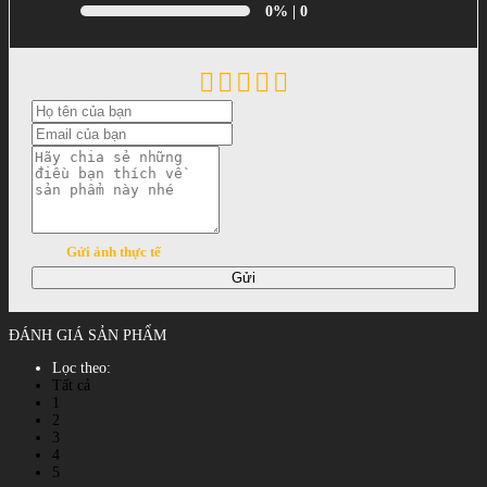
0%
| 0
Gửi ảnh thực tế
Gửi
ĐÁNH GIÁ SẢN PHẨM
Lọc theo:
Tất cả
1
2
3
4
5