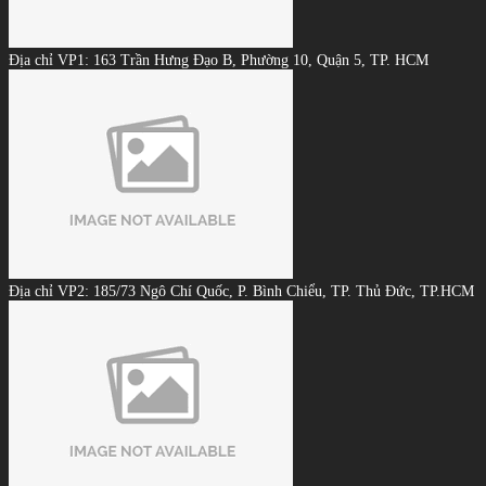
Địa chỉ VP1: 163 Trần Hưng Đạo B, Phường 10, Quận 5, TP. HCM
Địa chỉ VP2: 185/73 Ngô Chí Quốc, P. Bình Chiểu, TP. Thủ Đức, TP.HCM