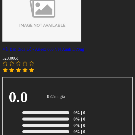
Vải Bàn Bida Lỗ - Aileex 888 VN Xanh Dương
520,000đ
0.0
0 đánh giá
0%
| 0
0%
| 0
0%
| 0
0%
| 0