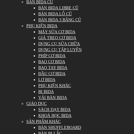
BÀN BIDA CŨ
BÀN BIDA LIBRE CŨ
BÀN BIDA LỖ CŨ
BÀN BIDA 3 BĂNG CŨ
PHỤ KIỆN BIDA
MÁY SỬA CƠ BIDA
GIÁ TREO CƠ BIDA
DỤNG CỤ SỬA CHỮA
DỤNG CỤ TẬP LUYỆN
PHÍP CƠ BIDA
BAO CƠ BIDA
BAO TAY BIDA
ĐẦU CƠ BIDA
LƠ BIDA
PHỤ KIỆN KHÁC
BI BIDA
VẢI BÀN BIDA
GIÁO DỤC
SÁCH DẠY BIDA
KHOÁ HỌC BIDA
SẢN PHẨM KHÁC
BÀN SHUFFLEBOARD
BÀN BI LẮC