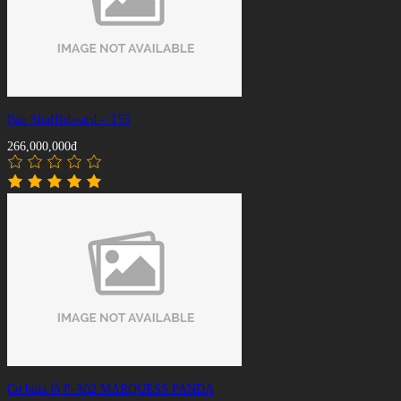
Bàn Shuffleboard – T55
266,000,000đ
Cơ bida lỗ P-A02 MARQUESS PANDA