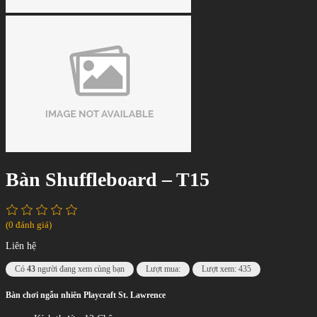
Bàn Shuffleboard – T15
(0 đánh giá)
Liên hệ
Có
43
người đang xem cùng bạn
Lượt mua:
Lượt xem: 435
Bàn chơi ngẫu nhiên Playcraft St. Lawrence