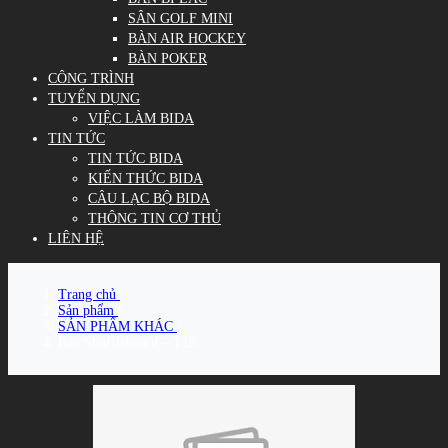
SÂN GOLF MINI
BÀN AIR HOCKEY
BÀN POKER
CÔNG TRÌNH
TUYỂN DỤNG
VIỆC LÀM BIDA
TIN TỨC
TIN TỨC BIDA
KIẾN THỨC BIDA
CÂU LẠC BỘ BIDA
THÔNG TIN CƠ THỦ
LIÊN HỆ
Trang chủ
/
Sản phẩm
/
SẢN PHẨM KHÁC
/
Bàn Shuffleboard – T15