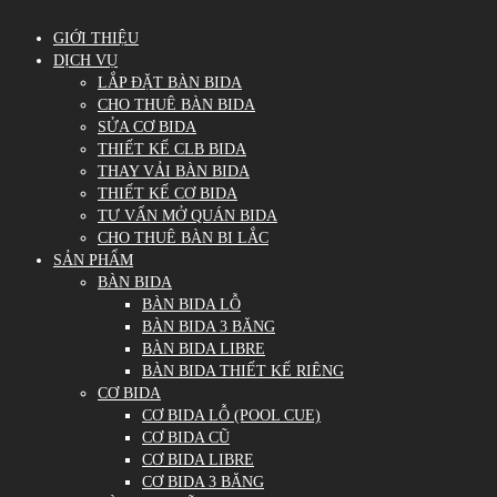
GIỚI THIỆU
DỊCH VỤ
LẮP ĐẶT BÀN BIDA
CHO THUÊ BÀN BIDA
SỬA CƠ BIDA
THIẾT KẾ CLB BIDA
THAY VẢI BÀN BIDA
THIẾT KẾ CƠ BIDA
TƯ VẤN MỞ QUÁN BIDA
CHO THUÊ BÀN BI LẮC
SẢN PHẨM
BÀN BIDA
BÀN BIDA LỖ
BÀN BIDA 3 BĂNG
BÀN BIDA LIBRE
BÀN BIDA THIẾT KẾ RIÊNG
CƠ BIDA
CƠ BIDA LỖ (POOL CUE)
CƠ BIDA CŨ
CƠ BIDA LIBRE
CƠ BIDA 3 BĂNG