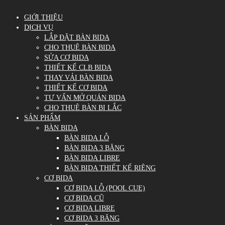
GIỚI THIỆU
DỊCH VỤ
LẮP ĐẶT BÀN BIDA
CHO THUÊ BÀN BIDA
SỬA CƠ BIDA
THIẾT KẾ CLB BIDA
THAY VẢI BÀN BIDA
THIẾT KẾ CƠ BIDA
TƯ VẤN MỞ QUÁN BIDA
CHO THUÊ BÀN BI LẮC
SẢN PHẨM
BÀN BIDA
BÀN BIDA LỖ
BÀN BIDA 3 BĂNG
BÀN BIDA LIBRE
BÀN BIDA THIẾT KẾ RIÊNG
CƠ BIDA
CƠ BIDA LỖ (POOL CUE)
CƠ BIDA CŨ
CƠ BIDA LIBRE
CƠ BIDA 3 BĂNG