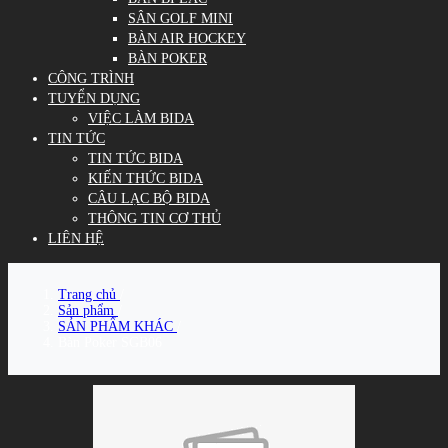
SÂN GOLF MINI
BÀN AIR HOCKEY
BÀN POKER
CÔNG TRÌNH
TUYỂN DỤNG
VIỆC LÀM BIDA
TIN TỨC
TIN TỨC BIDA
KIẾN THỨC BIDA
CÂU LẠC BỘ BIDA
THÔNG TIN CƠ THỦ
LIÊN HỆ
Trang chủ
/
Sản phẩm
/
SẢN PHẨM KHÁC
/
Bàn Poker SGB06