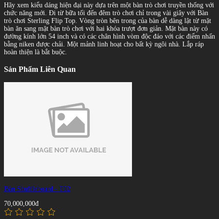
Hãy xem kiểu dáng hiện đại này dựa trên một bàn trò chơi truyền thống với
chức năng mới. Đi từ bữa tối đến đêm trò chơi chỉ trong vài giây với Bàn
trò chơi Sterling Flip Top. Vòng tròn bên trong của bàn dễ dàng lật từ mặt
bàn ăn sang mặt bàn trò chơi với hai khóa trượt đơn giản. Mặt bàn này có
đường kính lớn 54 inch và có các chân hình vòm độc đáo với các điểm nhấn
bằng niken được chải. Một mảnh linh hoạt cho bất kỳ ngôi nhà. Lắp ráp
hoàn thiện là bắt buộc.
Sản Phẩm Liên Quan
Bàn Shuffleboard - T02
70,000,000đ