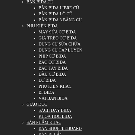
BÀN BIDA CŨ
BÀN BIDA LIBRE CŨ
BÀN BIDA LỖ CŨ
BÀN BIDA 3 BĂNG CŨ
PHỤ KIỆN BIDA
MÁY SỬA CƠ BIDA
GIÁ TREO CƠ BIDA
DỤNG CỤ SỬA CHỮA
DỤNG CỤ TẬP LUYỆN
PHÍP CƠ BIDA
BAO CƠ BIDA
BAO TAY BIDA
ĐẦU CƠ BIDA
LƠ BIDA
PHỤ KIỆN KHÁC
BI BIDA
VẢI BÀN BIDA
GIÁO DỤC
SÁCH DẠY BIDA
KHOÁ HỌC BIDA
SẢN PHẨM KHÁC
BÀN SHUFFLEBOARD
BÀN BI LẮC