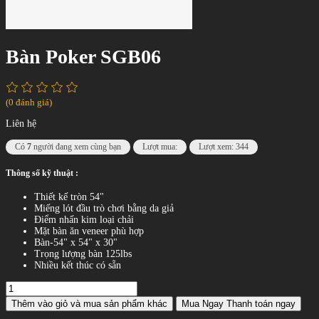
Bàn Poker SGB06
(0 đánh giá)
Liên hệ
Có
7
người đang xem cùng bạn
Lượt mua:
Lượt xem: 344
Thông số kỹ thuật :
Thiết kế tròn 54"
Miếng lót đầu trò chơi bằng da giả
Điểm nhấn kim loại chải
Mặt bàn ăn veneer phù hợp
Bàn-54" x 54" x 30"
Trọng lượng bàn 125lbs
Nhiều kết thúc có sẵn
Thêm vào giỏ
và mua sản phẩm khác
Mua Ngay
Thanh toán ngay