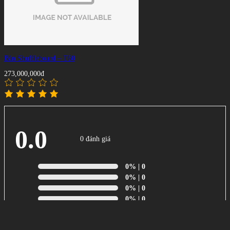
Bàn Shuffleboard – T60
273,000,000đ
0.0
0 đánh giá
0%
| 0
0%
| 0
0%
| 0
0%
| 0
0%
| 0