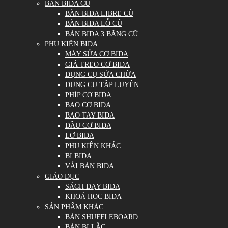
BÀN BIDA CŨ
BÀN BIDA LIBRE CŨ
BÀN BIDA LỖ CŨ
BÀN BIDA 3 BĂNG CŨ
PHỤ KIỆN BIDA
MÁY SỬA CƠ BIDA
GIÁ TREO CƠ BIDA
DỤNG CỤ SỬA CHỮA
DỤNG CỤ TẬP LUYỆN
PHÍP CƠ BIDA
BAO CƠ BIDA
BAO TAY BIDA
ĐẦU CƠ BIDA
LƠ BIDA
PHỤ KIỆN KHÁC
BI BIDA
VẢI BÀN BIDA
GIÁO DỤC
SÁCH DẠY BIDA
KHOÁ HỌC BIDA
SẢN PHẨM KHÁC
BÀN SHUFFLEBOARD
BÀN BI LẮC