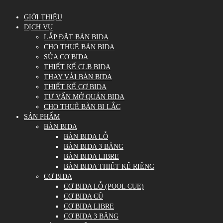
GIỚI THIỆU
DỊCH VỤ
LẮP ĐẶT BÀN BIDA
CHO THUÊ BÀN BIDA
SỬA CƠ BIDA
THIẾT KẾ CLB BIDA
THAY VẢI BÀN BIDA
THIẾT KẾ CƠ BIDA
TƯ VẤN MỞ QUÁN BIDA
CHO THUÊ BÀN BI LẮC
SẢN PHẨM
BÀN BIDA
BÀN BIDA LỖ
BÀN BIDA 3 BĂNG
BÀN BIDA LIBRE
BÀN BIDA THIẾT KẾ RIÊNG
CƠ BIDA
CƠ BIDA LỖ (POOL CUE)
CƠ BIDA CŨ
CƠ BIDA LIBRE
CƠ BIDA 3 BĂNG