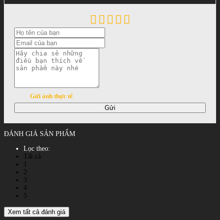
Gửi ảnh thực tế
Gửi
ĐÁNH GIÁ SẢN PHẨM
Lọc theo:
Tất cả
1
2
3
4
5
Xem tất cả đánh giá