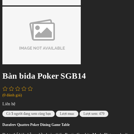
Bàn bida Poker SGB14
(0 đánh giá)
Liên hệ
Có
5
người đang xem cùng bạn
Lượt mua:
Lượt xem: 479
Darafeev Quattro Poker Dining Game Table