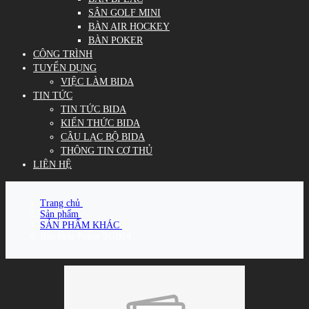
SÂN GOLF MINI
BÀN AIR HOCKEY
BÀN POKER
CÔNG TRÌNH
TUYỂN DỤNG
VIỆC LÀM BIDA
TIN TỨC
TIN TỨC BIDA
KIẾN THỨC BIDA
CÂU LẠC BỘ BIDA
THÔNG TIN CƠ THỦ
LIÊN HỆ
Trang chủ
/
Sản phẩm
/
SẢN PHẨM KHÁC
/
Bàn bida Poker SGB14