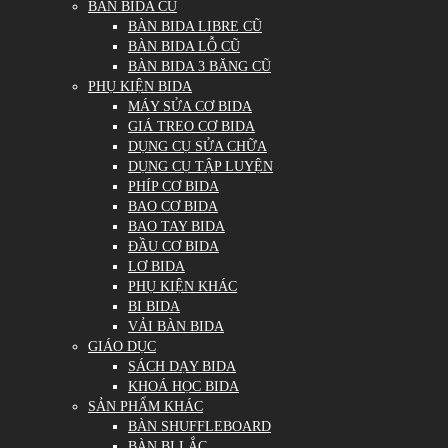
BÀN BIDA CŨ
BÀN BIDA LIBRE CŨ
BÀN BIDA LỖ CŨ
BÀN BIDA 3 BĂNG CŨ
PHỤ KIỆN BIDA
MÁY SỬA CƠ BIDA
GIÁ TREO CƠ BIDA
DỤNG CỤ SỬA CHỮA
DỤNG CỤ TẬP LUYỆN
PHÍP CƠ BIDA
BAO CƠ BIDA
BAO TAY BIDA
ĐẦU CƠ BIDA
LƠ BIDA
PHỤ KIỆN KHÁC
BI BIDA
VẢI BÀN BIDA
GIÁO DỤC
SÁCH DẠY BIDA
KHOÁ HỌC BIDA
SẢN PHẨM KHÁC
BÀN SHUFFLEBOARD
BÀN BI LẮC