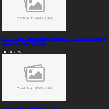
Màu Vải Bàn Bida Nào Được Ưa Chuộng Nhất? Kinh Nghiệm
Chọn Màu Cho CLB Bida
Thu 08, 2026
Thuê bàn bida cần chuẩn bị những gì?