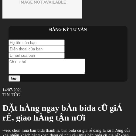
ĐĂNG KÝ TƯ VẤN
Gửi
14/07/2021
TIN TỨC
ĐẶt hÀng ngay bÀn bida cŨ giÁ
rẺ, giao hÀng tẬn nƠi
-việc chọn mua bàn bida thanh lí, bàn bida cũ giá rẻ đang là xu hướng của
khá nhiều khách hàng -bạn đang có nhu cầu mua bàn bida cũ giá rẻ? -bạn