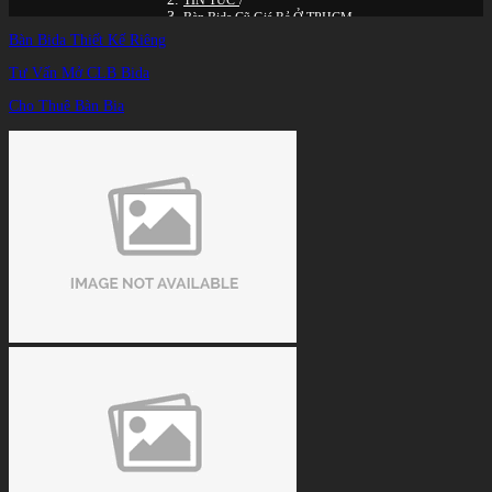
TIN TỨC
/
Bàn Bida Cũ Giá Rẻ Ở TPHCM
Bàn Bida Thiết Kế Riêng
Tư Vấn Mở CLB Bida
Cho Thuê Bàn Bia