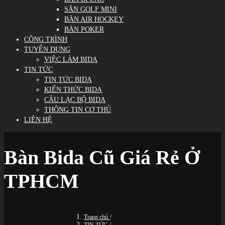
SÂN GOLF MINI
BÀN AIR HOCKEY
BÀN POKER
CÔNG TRÌNH
TUYỂN DỤNG
VIỆC LÀM BIDA
TIN TỨC
TIN TỨC BIDA
KIẾN THỨC BIDA
CÂU LẠC BỘ BIDA
THÔNG TIN CƠ THỦ
LIÊN HỆ
Bàn Bida Cũ Giá Rẻ Ở
TPHCM
Trang chủ
/