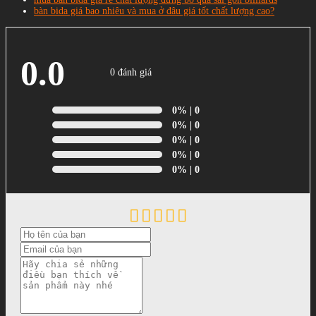
bàn bida giá bao nhiêu và mua ở đâu giá tốt chất lượng cao?
0.0
0 đánh giá
0%
| 0
0%
| 0
0%
| 0
0%
| 0
0%
| 0