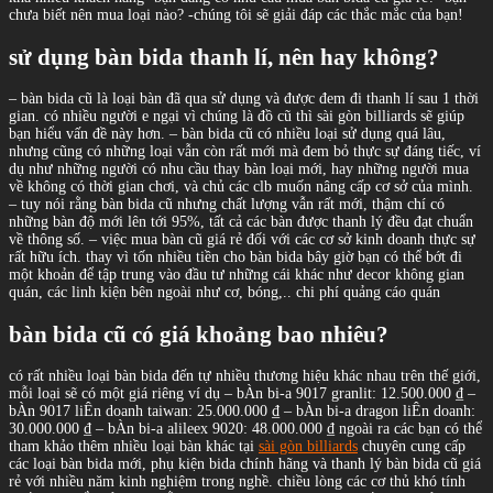
chưa biết nên mua loại nào? -chúng tôi sẽ giải đáp các thắc mắc của bạn!
sử dụng bàn bida thanh lí, nên hay không?
– bàn bida cũ là loại bàn đã qua sử dụng và được đem đi thanh lí sau 1 thời
gian. có nhiều người e ngại vì chúng là đồ cũ thì sài gòn billiards sẽ giúp
bạn hiểu vấn đề này hơn. – bàn bida cũ có nhiều loại sử dụng quá lâu,
nhưng cũng có những loại vẫn còn rất mới mà đem bỏ thực sự đáng tiếc, ví
dụ như những người có nhu cầu thay bàn loại mới, hay những người mua
về không có thời gian chơi, và chủ các clb muốn nâng cấp cơ sở của mình.
– tuy nói rằng bàn bida cũ nhưng chất lượng vẫn rất mới, thậm chí có
những bàn độ mới lên tới 95%, tất cả các bàn được thanh lý đều đạt chuẩn
về thông số. – việc mua bàn cũ giá rẻ đối với các cơ sở kinh doanh thực sự
rất hữu ích. thay vì tốn nhiều tiền cho bàn bida bây giờ bạn có thể bớt đi
một khoản để tập trung vào đầu tư những cái khác như decor không gian
quán, các linh kiện bên ngoài như cơ, bóng,.. chi phí quảng cáo quán
bàn bida cũ có giá khoảng bao nhiêu?
có rất nhiều loại bàn bida đến tự nhiều thương hiệu khác nhau trên thế giới,
mỗi loại sẽ có một giá riêng ví dụ – bÀn bi-a 9017 granlit: 12.500.000 ₫ –
bÀn 9017 liÊn doanh taiwan: 25.000.000 ₫ – bÀn bi-a dragon liÊn doanh:
30.000.000 ₫ – bÀn bi-a alileex 9020: 48.000.000 ₫ ngoài ra các bạn có thể
tham khảo thêm nhiều loại bàn khác tại
sài gòn billiards
chuyên cung cấp
các loại bàn bida mới, phụ kiện bida chính hãng và thanh lý bàn bida cũ giá
rẻ với nhiều năm kinh nghiệm trong nghề. chiều lòng các cơ thủ khó tính