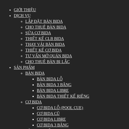
GIỚI THIỆU
DỊCH VỤ
LẮP ĐẶT BÀN BIDA
CHO THUÊ BÀN BIDA
SỬA CƠ BIDA
THIẾT KẾ CLB BIDA
THAY VẢI BÀN BIDA
THIẾT KẾ CƠ BIDA
TƯ VẤN MỞ QUÁN BIDA
CHO THUÊ BÀN BI LẮC
SẢN PHẨM
BÀN BIDA
BÀN BIDA LỖ
BÀN BIDA 3 BĂNG
BÀN BIDA LIBRE
BÀN BIDA THIẾT KẾ RIÊNG
CƠ BIDA
CƠ BIDA LỖ (POOL CUE)
CƠ BIDA CŨ
CƠ BIDA LIBRE
CƠ BIDA 3 BĂNG