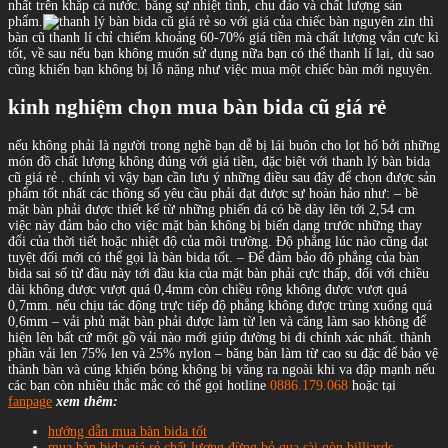
nhất trên khắp cả nước. bằng sự nhiệt tình, chu đáo và chất lượng sản
phẩm.
so với giá của chiếc bàn nguyên zin thì
bàn cũ thanh lí chỉ chiếm khoảng 60-70% giá tiền mà chất lượng vẫn cực kì
tốt, về sau nếu bạn không muốn sử dụng nữa bạn có thể thanh lí lại, dù sao
cũng khiến bạn không bị lỗ nặng như việc mua một chiếc bàn mới nguyên.
kinh nghiệm chọn mua bàn bida cũ giá rẻ
nếu không phải là người trong nghề bạn dễ bị lái buôn cho lọt hố bởi những
món đồ chất lượng không đúng với giá tiền, đặc biệt với thanh lý bàn bida
cũ giá rẻ . chính vì vậy bạn cần lưu ý những điều sau đây để chọn được sản
phẩm tốt nhất các thông số yêu cầu phải đạt được sự hoàn hảo như: – bề
mặt bàn phải được thiết kế từ những phiến đá có bề dày lên tới 2,54 cm
việc này đảm bảo cho việc mặt bàn không bị biến dạng trước những thay
đổi của thời tiết hoặc nhiệt độ của môi trường. Độ phẳng lúc nào cũng đạt
tuyệt đối mới có thể gọi là bàn bida tốt. – Để đảm bảo độ phẳng của bàn
bida sai số từ đầu này tới đầu kia của mặt bàn phải cực thấp, đối với chiều
dài không được vượt quá 0,4mm còn chiều rộng không được vượt quá
0,7mm. nếu chịu tác động trực tiếp độ phẳng không được trùng xuống quá
0,6mm – vải phủ mặt bàn phải được làm từ len và căng làm sao không để
hiện lên bất cứ một gồ vải nào mới giúp đường bi đi chính xác nhất. thành
phần vải len 75% len và 25% nylon – băng bàn làm từ cao su đặc để bảo vệ
thành bàn và cúng khiến bóng không bị văng ra ngoài khi va đập mạnh nếu
các bạn còn nhiều thắc mắc có thể gọi hotline
0886.179.068
hoặc tại
fanpage
xem thêm:
hướng dẫn mua bàn bida tốt
mua bàn bida giá rẻ chất lượng đừng bỏ qua sài gòn billiards