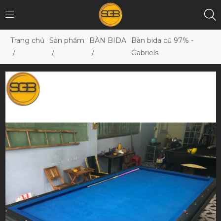
Trang chủ
Sản phẩm
BÀN BIDA
Bàn bida cũ 97% -
/
/
/
Gabriels