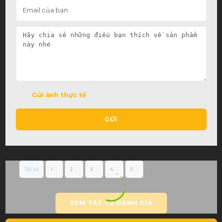
Gửi ảnh thực tế
GỬI
Tất cả
1
2
3
4
5
XEM TẤT CẢ ĐÁNH GIÁ