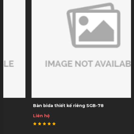
Bàn bida thiết kế riêng SGB-78
Liên hệ