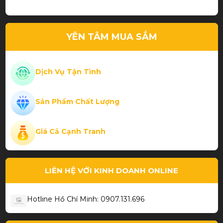
Trần Thanh Phương
YÊN TÂM MUA SẮM
Thiết kế đẹp chất lượng
Dịch Vụ Tận Tình
Sản Phẩm Chất Lượng
Phạm Thành Hiếu
Giá Cả Cạnh Tranh
Cơ bida chất
LIÊN HỆ VỚI KINH DOANH ONLINE
Hotline Hồ Chí Minh: 0907.131.696