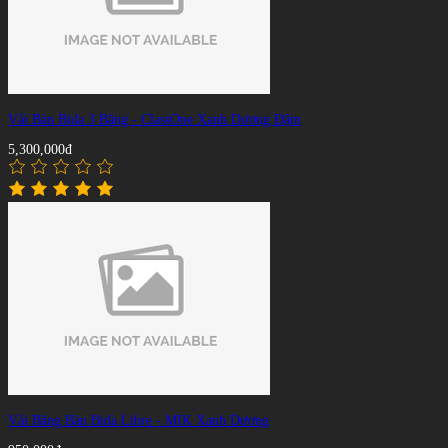
Vải Bàn Bida 3 Băng - ClassOne Xanh Dương Đậm
5,300,000đ
Vải Băng Bàn Bida Libre - MIK Xanh Dương