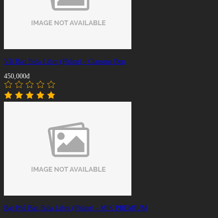
Vải Bàn Bida Libre (Phăng) - Classone Đen
450,000đ
Bạt Phủ Bàn Bida Libre (Phăng) - MIK PREMIUM