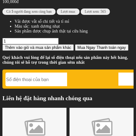
100,000đ
Có
5
người đang xem cùng bạn
Lượt mua:
Lượt xem: 565
Vải được vắt sổ chi tiết và tỉ mỉ
Màu sắc: xanh dương nhạt
Sản phẩm được chụp ảnh thật tại cửa hàng
Thêm vào giỏ
và mua sản phẩm khác
Mua Ngay
Thanh toán ngay
Quý khách vui lòng để lại số điện thoại nếu sản phẩm này hết hàng,
chúng tôi sẽ hỗ trợ trong thời gian sớm nhất
Liên hệ đặt hàng nhanh chóng qua