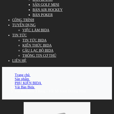
SÂN GOLF MINI
BÀN AIR HOCKEY
BÀN POKER
CÔNG TRÌNH
TUYỂN DỤNG
VIỆC LÀM BIDA
TIN TỨC
TIN TỨC BIDA
KIẾN THỨC BIDA
CÂU LẠC BỘ BIDA
THÔNG TIN CƠ THỦ
LIÊN HỆ
Trang chủ
/
Sản phẩm
/
PHỤ KIỆN BIDA
/
Vải Bàn Bida
/
Vải Bàn Bida 3 Băng - Vắt Sổ Xanh Dương Nhạt