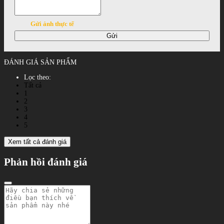
Gửi ảnh thực tế
Gửi
ĐÁNH GIÁ SẢN PHẨM
Lọc theo:
Tất cả
1
2
3
4
5
Xem tất cả đánh giá
Phản hồi đánh giá