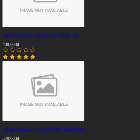
Vải Bàn Bida Lỗ - Aileex Xám VN In Chữ
400,000đ
Vải Bàn Bida Lỗ - VN Chữ Thêu Xanh Dương
520,000đ