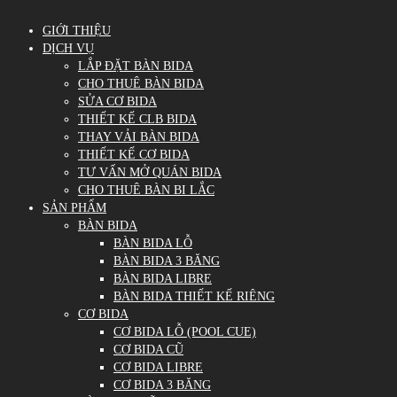
GIỚI THIỆU
DỊCH VỤ
LẮP ĐẶT BÀN BIDA
CHO THUÊ BÀN BIDA
SỬA CƠ BIDA
THIẾT KẾ CLB BIDA
THAY VẢI BÀN BIDA
THIẾT KẾ CƠ BIDA
TƯ VẤN MỞ QUÁN BIDA
CHO THUÊ BÀN BI LẮC
SẢN PHẨM
BÀN BIDA
BÀN BIDA LỖ
BÀN BIDA 3 BĂNG
BÀN BIDA LIBRE
BÀN BIDA THIẾT KẾ RIÊNG
CƠ BIDA
CƠ BIDA LỖ (POOL CUE)
CƠ BIDA CŨ
CƠ BIDA LIBRE
CƠ BIDA 3 BĂNG