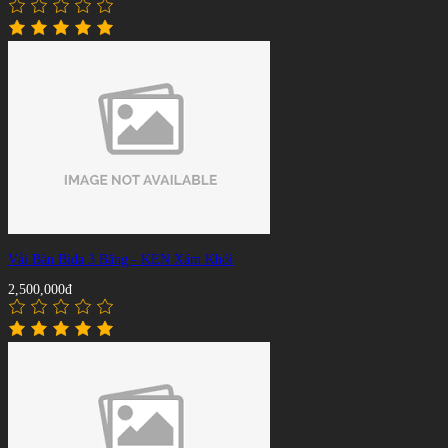
Vải Bàn Bida 3 Băng - KEN Xám Khói
2,500,000đ