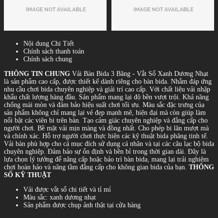
Nội dung Chi Tiết
Chính sách thanh toán
Chính sách chung
THÔNG TIN CHUNG
Vải Bàn Bida 3 Băng - Vắt Sổ Xanh Dương Nhạt
là sản phẩm cao cấp, được thiết kế dành riêng cho bàn bida. Nhằm đáp ứng
nhu cầu chơi bida chuyên nghiệp và giải trí cao cấp. Với chất liệu vải nhập
khẩu chất lượng hàng đầu. Sản phẩm mang lại độ bền vượt trội. Khả năng
chống mài mòn và đảm bảo hiệu suất chơi tối ưu. Màu sắc đặc trưng của
sản phẩm không chỉ mang lại vẻ đẹp mạnh mẽ, hiện đại mà còn giúp làm
nổi bật các viên bi trên bàn. Tạo cảm giác chuyên nghiệp và đẳng cấp cho
người chơi. Bề mặt vải mịn màng và đồng nhất. Cho phép bi lăn mượt mà
và chính xác. Hỗ trợ người chơi thực hiện các kỹ thuật bida phăng tinh tế.
Vải bàn phù hợp cho cả mục đích sử dụng cá nhân và tại các câu lạc bộ bida
chuyên nghiệp. Đảm bảo sự ổn định và bền bỉ trong thời gian dài. Đây là
lựa chọn lý tưởng để nâng cấp hoặc bảo trì bàn bida, mang lại trải nghiệm
chơi hoàn hảo và nâng tầm đẳng cấp cho không gian bida của bạn.
THÔNG
SỐ KỸ THUẬT
Vải được vắt sổ chi tiết và tỉ mỉ
Màu sắc: xanh dương nhạt
Sản phẩm được chụp ảnh thật tại cửa hàng