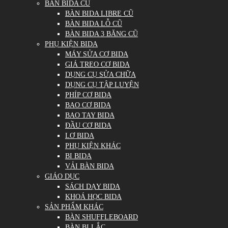
BÀN BIDA CŨ
BÀN BIDA LIBRE CŨ
BÀN BIDA LỖ CŨ
BÀN BIDA 3 BĂNG CŨ
PHỤ KIỆN BIDA
MÁY SỬA CƠ BIDA
GIÁ TREO CƠ BIDA
DỤNG CỤ SỬA CHỮA
DỤNG CỤ TẬP LUYỆN
PHÍP CƠ BIDA
BAO CƠ BIDA
BAO TAY BIDA
ĐẦU CƠ BIDA
LƠ BIDA
PHỤ KIỆN KHÁC
BI BIDA
VẢI BÀN BIDA
GIÁO DỤC
SÁCH DẠY BIDA
KHOÁ HỌC BIDA
SẢN PHẨM KHÁC
BÀN SHUFFLEBOARD
BÀN BI LẮC