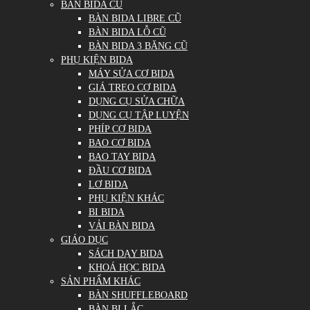
BÀN BIDA CŨ
BÀN BIDA LIBRE CŨ
BÀN BIDA LỖ CŨ
BÀN BIDA 3 BĂNG CŨ
PHỤ KIỆN BIDA
MÁY SỬA CƠ BIDA
GIÁ TREO CƠ BIDA
DỤNG CỤ SỬA CHỮA
DỤNG CỤ TẬP LUYỆN
PHÍP CƠ BIDA
BAO CƠ BIDA
BAO TAY BIDA
ĐẦU CƠ BIDA
LƠ BIDA
PHỤ KIỆN KHÁC
BI BIDA
VẢI BÀN BIDA
GIÁO DỤC
SÁCH DẠY BIDA
KHOÁ HỌC BIDA
SẢN PHẨM KHÁC
BÀN SHUFFLEBOARD
BÀN BI LẮC