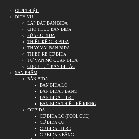
GIỚI THIỆU
DỊCH VỤ
LẮP ĐẶT BÀN BIDA
CHO THUÊ BÀN BIDA
SỬA CƠ BIDA
THIẾT KẾ CLB BIDA
THAY VẢI BÀN BIDA
THIẾT KẾ CƠ BIDA
TƯ VẤN MỞ QUÁN BIDA
CHO THUÊ BÀN BI LẮC
SẢN PHẨM
BÀN BIDA
BÀN BIDA LỖ
BÀN BIDA 3 BĂNG
BÀN BIDA LIBRE
BÀN BIDA THIẾT KẾ RIÊNG
CƠ BIDA
CƠ BIDA LỖ (POOL CUE)
CƠ BIDA CŨ
CƠ BIDA LIBRE
CƠ BIDA 3 BĂNG