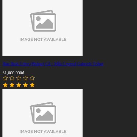
Bàn Bida Libre (Phăng) Cũ - Mẫu Legend Gabriels Trắng
31,000,000đ