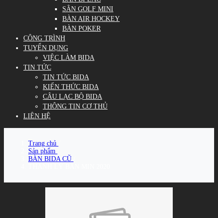
SÂN GOLF MINI
BÀN AIR HOCKEY
BÀN POKER
CÔNG TRÌNH
TUYỂN DỤNG
VIỆC LÀM BIDA
TIN TỨC
TIN TỨC BIDA
KIẾN THỨC BIDA
CÂU LẠC BỘ BIDA
THÔNG TIN CƠ THỦ
LIÊN HỆ
Trang chủ
/
Sản phẩm
/
BÀN BIDA CŨ
/
THANH LÝ BÀN MIN 2020