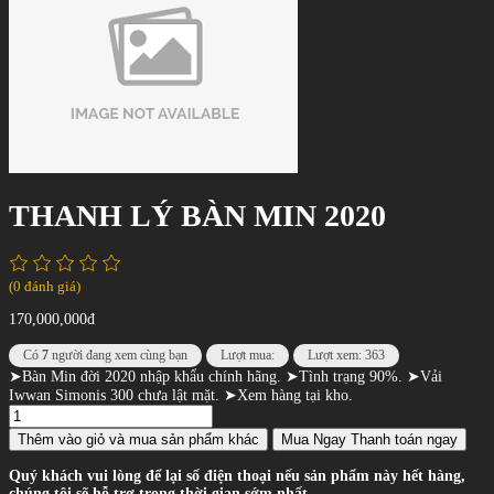
THANH LÝ BÀN MIN 2020
(0 đánh giá)
170,000,000đ
Có
7
người đang xem cùng bạn
Lượt mua:
Lượt xem: 363
➤Bàn Min đời 2020 nhập khẩu chính hãng. ➤Tình trạng 90%. ➤Vải
Iwwan Simonis 300 chưa lật mặt. ➤Xem hàng tại kho.
Thêm vào giỏ
và mua sản phẩm khác
Mua Ngay
Thanh toán ngay
Quý khách vui lòng để lại số điện thoại nếu sản phẩm này hết hàng,
chúng tôi sẽ hỗ trợ trong thời gian sớm nhất