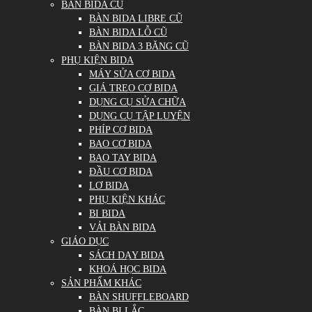
BÀN BIDA CŨ
BÀN BIDA LIBRE CŨ
BÀN BIDA LỖ CŨ
BÀN BIDA 3 BĂNG CŨ
PHỤ KIỆN BIDA
MÁY SỬA CƠ BIDA
GIÁ TREO CƠ BIDA
DỤNG CỤ SỬA CHỮA
DỤNG CỤ TẬP LUYỆN
PHÍP CƠ BIDA
BAO CƠ BIDA
BAO TAY BIDA
ĐẦU CƠ BIDA
LƠ BIDA
PHỤ KIỆN KHÁC
BI BIDA
VẢI BÀN BIDA
GIÁO DỤC
SÁCH DẠY BIDA
KHOÁ HỌC BIDA
SẢN PHẨM KHÁC
BÀN SHUFFLEBOARD
BÀN BI LẮC