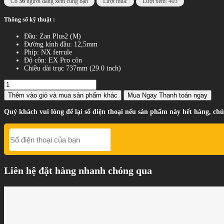
Có
36
người đang xem cùng bạn
Lượt mua:
Lượt xem: 403
Thông số kỹ thuật :
Đầu: Zan Plus2 (M)
Đường kính đầu: 12,5mm
Phíp: NX ferrule
Độ côn: EX Pro côn
Chiều dài trục 737mm (29.0 inch)
Thêm vào giỏ
và mua sản phẩm khác
Mua Ngay
Thanh toán ngay
Quý khách vui lòng để lại số điện thoại nếu sản phẩm này hết hàng, chú
Liên hệ đặt hàng nhanh chóng qua