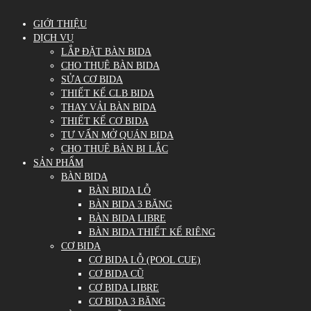
GIỚI THIỆU
DỊCH VỤ
LẮP ĐẶT BÀN BIDA
CHO THUÊ BÀN BIDA
SỬA CƠ BIDA
THIẾT KẾ CLB BIDA
THAY VẢI BÀN BIDA
THIẾT KẾ CƠ BIDA
TƯ VẤN MỞ QUÁN BIDA
CHO THUÊ BÀN BI LẮC
SẢN PHẨM
BÀN BIDA
BÀN BIDA LỖ
BÀN BIDA 3 BĂNG
BÀN BIDA LIBRE
BÀN BIDA THIẾT KẾ RIÊNG
CƠ BIDA
CƠ BIDA LỖ (POOL CUE)
CƠ BIDA CŨ
CƠ BIDA LIBRE
CƠ BIDA 3 BĂNG