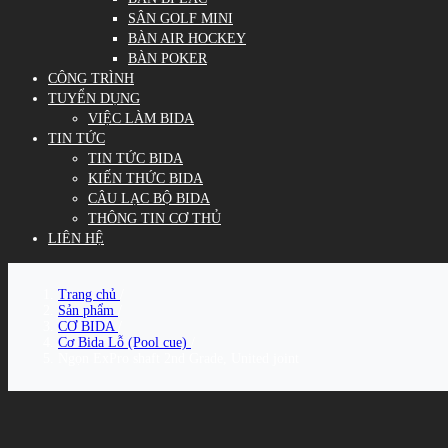
SÂN GOLF MINI
BÀN AIR HOCKEY
BÀN POKER
CÔNG TRÌNH
TUYỂN DỤNG
VIỆC LÀM BIDA
TIN TỨC
TIN TỨC BIDA
KIẾN THỨC BIDA
CÂU LẠC BỘ BIDA
THÔNG TIN CƠ THỦ
LIÊN HỆ
Trang chủ
/
Sản phẩm
/
CƠ BIDA
/
Cơ Bida Lỗ (Pool cue)
/
Ngọn ExPro shaft 2nd Grade, United joint