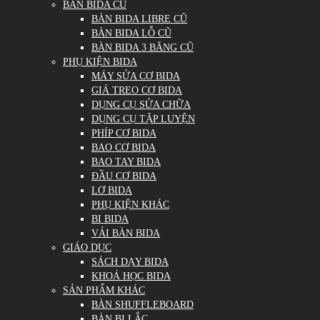
BÀN BIDA CŨ
BÀN BIDA LIBRE CŨ
BÀN BIDA LỖ CŨ
BÀN BIDA 3 BĂNG CŨ
PHỤ KIỆN BIDA
MÁY SỬA CƠ BIDA
GIÁ TREO CƠ BIDA
DỤNG CỤ SỬA CHỮA
DỤNG CỤ TẬP LUYỆN
PHÍP CƠ BIDA
BAO CƠ BIDA
BAO TAY BIDA
ĐẦU CƠ BIDA
LƠ BIDA
PHỤ KIỆN KHÁC
BI BIDA
VẢI BÀN BIDA
GIÁO DỤC
SÁCH DẠY BIDA
KHOÁ HỌC BIDA
SẢN PHẨM KHÁC
BÀN SHUFFLEBOARD
BÀN BI LẮC