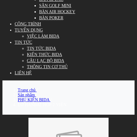
SÂN GOLF MINI
BÀN AIR HOCKEY
BÀN POKER
CÔNG TRÌNH
TUYỂN DỤNG
VIỆC LÀM BIDA
TIN TỨC
TIN TỨC BIDA
KIẾN THỨC BIDA
CÂU LẠC BỘ BIDA
THÔNG TIN CƠ THỦ
LIÊN HỆ
Trang chủ
/
Sản phẩm
/
PHỤ KIỆN BIDA
/
LƠ HANBAT HỘP 2 VIÊN