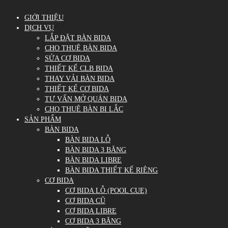
GIỚI THIỆU
DỊCH VỤ
LẮP ĐẶT BÀN BIDA
CHO THUÊ BÀN BIDA
SỬA CƠ BIDA
THIẾT KẾ CLB BIDA
THAY VẢI BÀN BIDA
THIẾT KẾ CƠ BIDA
TƯ VẤN MỞ QUÁN BIDA
CHO THUÊ BÀN BI LẮC
SẢN PHẨM
BÀN BIDA
BÀN BIDA LỖ
BÀN BIDA 3 BĂNG
BÀN BIDA LIBRE
BÀN BIDA THIẾT KẾ RIÊNG
CƠ BIDA
CƠ BIDA LỖ (POOL CUE)
CƠ BIDA CŨ
CƠ BIDA LIBRE
CƠ BIDA 3 BĂNG