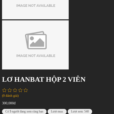
LƠ HANBAT HỘP 2 VIÊN
(0 đánh giá)
300,000đ
Có
5
người đang xem cùng bạn
Lượt mua:
Lượt xem: 540