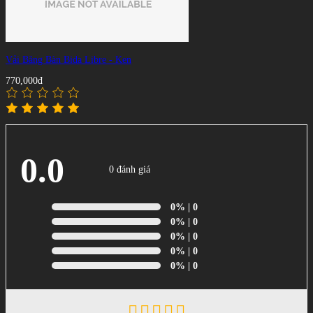
Vải Băng Bàn Bida Libre - Ken
770,000đ
0.0
0 đánh giá
0%
| 0
0%
| 0
0%
| 0
0%
| 0
0%
| 0