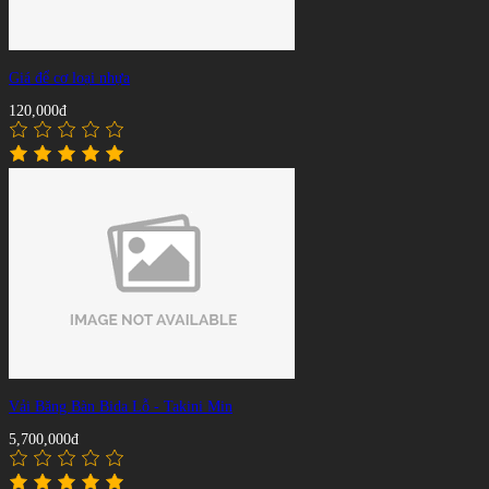
Giá để cơ loại nhựa
120,000đ
Vải Băng Bàn Bida Lỗ - Takini Min
5,700,000đ