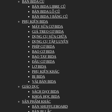
BÀN BIDA CŨ
BÀN BIDA LIBRE CŨ
BÀN BIDA LỖ CŨ
BÀN BIDA 3 BĂNG CŨ
PHỤ KIỆN BIDA
MÁY SỬA CƠ BIDA
GIÁ TREO CƠ BIDA
DỤNG CỤ SỬA CHỮA
DỤNG CỤ TẬP LUYỆN
PHÍP CƠ BIDA
BAO CƠ BIDA
BAO TAY BIDA
ĐẦU CƠ BIDA
LƠ BIDA
PHỤ KIỆN KHÁC
BI BIDA
VẢI BÀN BIDA
GIÁO DỤC
SÁCH DẠY BIDA
KHOÁ HỌC BIDA
SẢN PHẨM KHÁC
BÀN SHUFFLEBOARD
BÀN BI LẮC