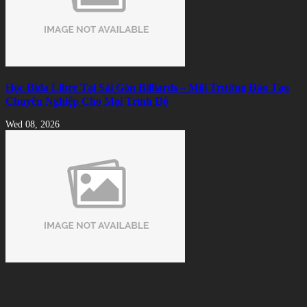
Học Bida Libre Tại Sài Gòn Billiards – Môi Trường Đào Tạo
Chuyên Nghiệp Cho Mọi Trình Độ
Wed 08, 2026
Cách Nhận Biết Vải Bida Chính Hãng Tránh Mua Phải Hàng
Kém Chất Lượng