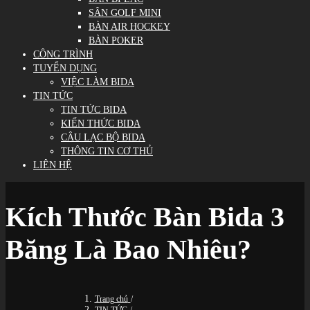
SÂN GOLF MINI
BÀN AIR HOCKEY
BÀN POKER
CÔNG TRÌNH
TUYỂN DỤNG
VIỆC LÀM BIDA
TIN TỨC
TIN TỨC BIDA
KIẾN THỨC BIDA
CÂU LẠC BỘ BIDA
THÔNG TIN CƠ THỦ
LIÊN HỆ
Kích Thước Bàn Bida 3
Băng Là Bao Nhiêu?
Trang chủ
/