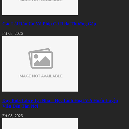
Các Lỗi Đầu Cơ Và Phíp Cơ Bida Thường Gặp
Fri 08, 2026
Dạy Bida Libre Tại Nhà – Học Linh Hoạt Với Huấn Luyện
Viên Đến Tận Nơi
Fri 08, 2026