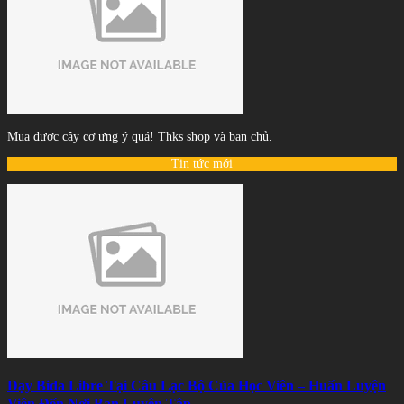
Mua được cây cơ ưng ý quá! Thks shop và bạn chủ.
Tin tức mới
Dạy Bida Libre Tại Câu Lạc Bộ Của Học Viên – Huấn Luyện
Viên Đến Nơi Bạn Luyện Tập