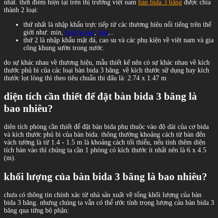
nhất. thời điểm hiện tại trên thị trường việt nam
bàn bida 3 băng
được chia
thành 2 loại:
thứ nhất là nhập khẩu trực tiếp từ các thương hiệu nổi tiếng trên thế
giới như: min,
hollywood
,
pba
,..
thứ 2 là nhập khẩu mặt đá, cao su và các phụ kiện về việt nam và gia
công khung sườn trong nước.
do sự khác nhau về thương hiệu, mẫu thiết kế nên có sự khác nhau về kích
thước phủ bì của các loại bàn bida 3 băng. về kích thước sử dụng hay kích
thước lọt lòng thì theo tiêu chuẩn thi đấu là: 2.74 x 1.47 m
diện tích cần thiết để đặt bàn bida 3 băng là
bao nhiêu?
diện tích phòng cần thiết để đặt bàn bida phụ thuộc vào độ dài của cơ bida
và kích thước phủ bì của bàn bida. thông thường khoảng cách từ bàn đến
vách tường là từ 1.4 - 1.5 m là khoảng cách tối thiểu, nếu tính thêm diện
tích bàn vào thì chúng ta cần 1 phòng có kích thước ít nhất nên là 6 x 4.5
(m).
khối lượng của bàn bida 3 băng là bao nhiêu?
chưa có thông tin chính xác từ nhà sản xuất về tổng khối lượng của bàn
bida 3 băng. nhưng chúng ta vẫn có thể ước tính trọng lượng cảu bàn bida 3
băng qua từng bộ phận: