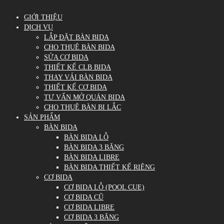
GIỚI THIỆU
DỊCH VỤ
LẮP ĐẶT BÀN BIDA
CHO THUÊ BÀN BIDA
SỬA CƠ BIDA
THIẾT KẾ CLB BIDA
THAY VẢI BÀN BIDA
THIẾT KẾ CƠ BIDA
TƯ VẤN MỞ QUÁN BIDA
CHO THUÊ BÀN BI LẮC
SẢN PHẨM
BÀN BIDA
BÀN BIDA LỖ
BÀN BIDA 3 BĂNG
BÀN BIDA LIBRE
BÀN BIDA THIẾT KẾ RIÊNG
CƠ BIDA
CƠ BIDA LỖ (POOL CUE)
CƠ BIDA CŨ
CƠ BIDA LIBRE
CƠ BIDA 3 BĂNG