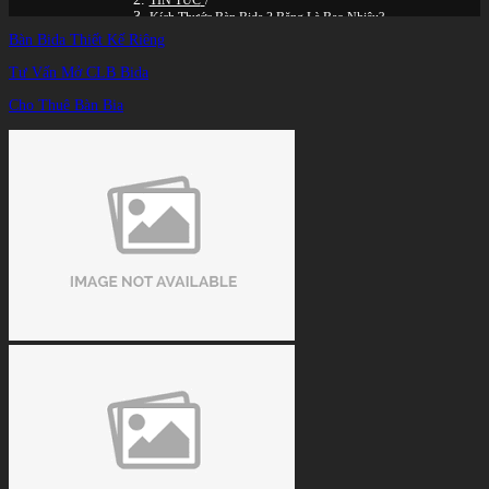
TIN TỨC
/
Kích Thước Bàn Bida 3 Băng Là Bao Nhiêu?
Bàn Bida Thiết Kế Riêng
Tư Vấn Mở CLB Bida
Cho Thuê Bàn Bia