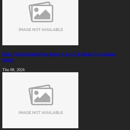
Màu Vải Bàn Bida Nào Được Các CLB Bida Ưa Chuộng
Nhất?
Thu 08, 2026