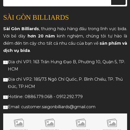
SÀI GÒN BILLIARDS
Sài Gòn Billiards
, thương hiệu hàng đầu trong lĩnh vực bida.
Với bề dày
hơn 20 năm
kinh nghiệm, chúng tôi tự hào là
điểm đến tin cậy cho tất cả nhu cầu của bạn về
sản phẩm và
dịch vụ bida
.
Địa chỉ VP1: 163 Trần Hưng Đạo B, Phường 10, Quận 5, TP.
HCM
Địa chỉ VP2: 185/73 Ngô Chí Quốc, P. Bình Chiểu, TP. Thủ
Đức, TP.HCM
Hotline: 0886.179.068 - 0912.292.779
Email: customer.saigonbilliards@gmail.com