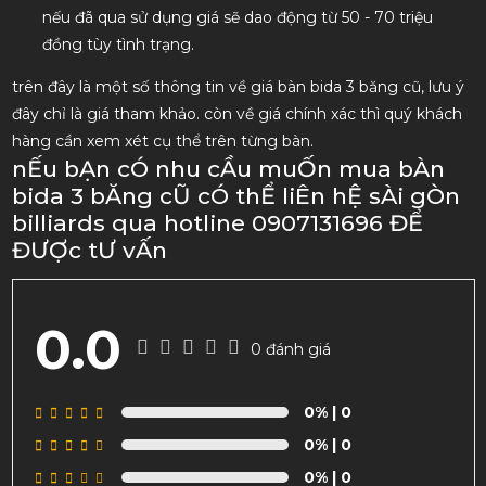
nếu đã qua sử dụng giá sẽ dao động từ 50 - 70 triệu
đồng tùy tình trạng.
trên đây là một số thông tin về giá bàn bida 3 băng cũ, lưu ý
đây chỉ là giá tham khảo. còn về giá chính xác thì quý khách
hàng cần xem xét cụ thể trên từng bàn.
nẾu bẠn cÓ nhu cẦu muỐn mua bÀn
bida 3 bĂng cŨ cÓ thỂ liÊn hỆ sÀi gÒn
billiards qua hotline 0907131696 ĐỂ
ĐƯỢc tƯ vẤn
0.0
0 đánh giá
0%
| 0
0%
| 0
0%
| 0