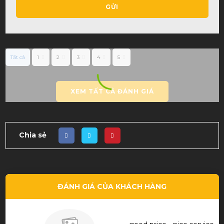
GỬI
Tất cả
1
2
3
4
5
XEM TẤT CẢ ĐÁNH GIÁ
Chia sẻ
ĐÁNH GIÁ CỦA KHÁCH HÀNG