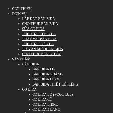
GIỚI THIỆU
DỊCH VỤ
LẮP ĐẶT BÀN BIDA
CHO THUÊ BÀN BIDA
SỬA CƠ BIDA
THIẾT KẾ CLB BIDA
THAY VẢI BÀN BIDA
THIẾT KẾ CƠ BIDA
TƯ VẤN MỞ QUÁN BIDA
CHO THUÊ BÀN BI LẮC
SẢN PHẨM
BÀN BIDA
BÀN BIDA LỖ
BÀN BIDA 3 BĂNG
BÀN BIDA LIBRE
BÀN BIDA THIẾT KẾ RIÊNG
CƠ BIDA
CƠ BIDA LỖ (POOL CUE)
CƠ BIDA CŨ
CƠ BIDA LIBRE
CƠ BIDA 3 BĂNG