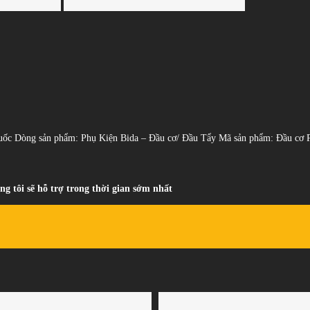
ốc Dòng sản phẩm: Phụ Kiện Bida – Đầu cơ/ Đầu Tẩy Mã sản phẩm: Đầu cơ Phá
ng tôi sẽ hỗ trợ trong thời gian sớm nhất