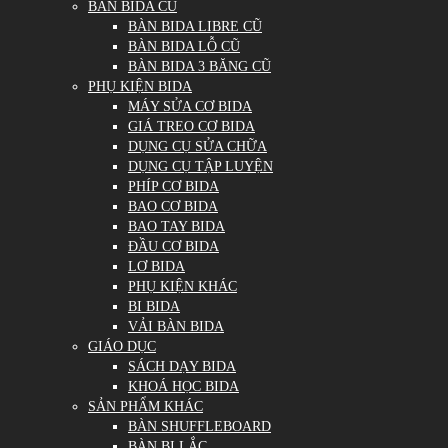
BÀN BIDA CŨ
BÀN BIDA LIBRE CŨ
BÀN BIDA LỖ CŨ
BÀN BIDA 3 BĂNG CŨ
PHỤ KIỆN BIDA
MÁY SỬA CƠ BIDA
GIÁ TREO CƠ BIDA
DỤNG CỤ SỬA CHỮA
DỤNG CỤ TẬP LUYỆN
PHÍP CƠ BIDA
BAO CƠ BIDA
BAO TAY BIDA
ĐẦU CƠ BIDA
LƠ BIDA
PHỤ KIỆN KHÁC
BI BIDA
VẢI BÀN BIDA
GIÁO DỤC
SÁCH DẠY BIDA
KHOÁ HỌC BIDA
SẢN PHẨM KHÁC
BÀN SHUFFLEBOARD
BÀN BI LẮC