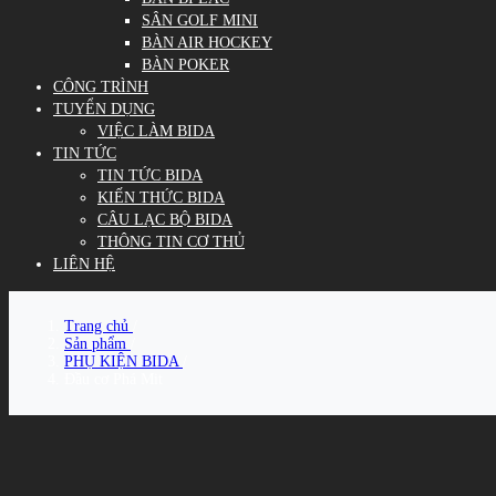
SÂN GOLF MINI
BÀN AIR HOCKEY
BÀN POKER
CÔNG TRÌNH
TUYỂN DỤNG
VIỆC LÀM BIDA
TIN TỨC
TIN TỨC BIDA
KIẾN THỨC BIDA
CÂU LẠC BỘ BIDA
THÔNG TIN CƠ THỦ
LIÊN HỆ
Trang chủ
/
Sản phẩm
/
PHỤ KIỆN BIDA
/
Đầu cơ Phá Mit