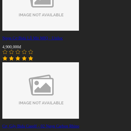
Ngọn Cơ Bida Lỗ Mit MIQ - Uniloc
4,900,000đ
Cơ, Gậy Bida Cueelf - 02 Ngọn Carbon Rhino