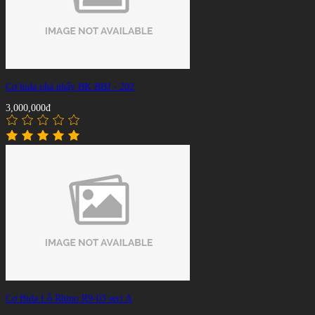
Cơ bida phá nhẩy BK BBJ - 202
3,000,000đ
Cơ Bida Lỗ Rhino R9-03 seri A