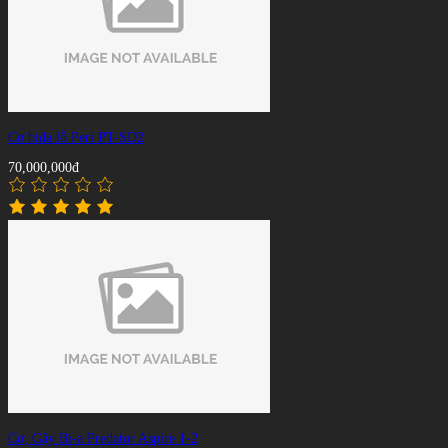
Cơ bida lỗ Peri PT-SD2
70,000,000đ
Cơ, Gậy Bi-a Predator Aspire 1-2