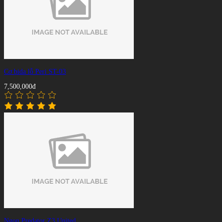
Cơ bida lỗ Peri ST-03
7,500,000đ
Ngọn Predator Z3 United