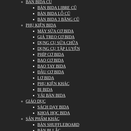
BÀN BIDA CŨ
BÀN BIDA LIBRE CŨ
BÀN BIDA LỖ CŨ
BÀN BIDA 3 BĂNG CŨ
PHỤ KIỆN BIDA
MÁY SỬA CƠ BIDA
GIÁ TREO CƠ BIDA
DỤNG CỤ SỬA CHỮA
DỤNG CỤ TẬP LUYỆN
PHÍP CƠ BIDA
BAO CƠ BIDA
BAO TAY BIDA
ĐẦU CƠ BIDA
LƠ BIDA
PHỤ KIỆN KHÁC
BI BIDA
VẢI BÀN BIDA
GIÁO DỤC
SÁCH DẠY BIDA
KHOÁ HỌC BIDA
SẢN PHẨM KHÁC
BÀN SHUFFLEBOARD
BÀN BI LẮC