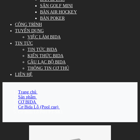
SÂN GOLF MINI
BÀN AIR HOCKEY
BÀN POKER
CÔNG TRÌNH
TUYỂN DỤNG
VIỆC LÀM BIDA
TIN TỨC
TIN TỨC BIDA
KIẾN THỨC BIDA
CÂU LẠC BỘ BIDA
THÔNG TIN CƠ THỦ
LIÊN HỆ
Trang chủ
/
Sản phẩm
/
CƠ BIDA
/
Cơ Bida Lỗ (Pool cue)
/
Cơ Bida Lỗ Peri PT-SK1