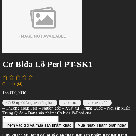
Cơ Bida Lỗ Peri PT-SK1
(0 đánh giá)
135,000,000đ
Có
38
người đang xem cùng bạn
Lượt mua:
Lượt xem: 511
– Thương hiệu: Peri – Nguồn gốc – Xuất xứ: Trung Quốc – Nơi sản xuất:
Trung Quốc – Dòng sản phẩm: Cơ bida lỗ/Pool cue
Thêm vào giỏ
và mua sản phẩm khác
Mua Ngay
Thanh toán ngay
Quý khách vui lòng để lại số điện thoại nếu sản phẩm này hết hàng,