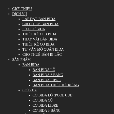
GIỚI THIỆU
DỊCH VỤ
LẮP ĐẶT BÀN BIDA
CHO THUÊ BÀN BIDA
SỬA CƠ BIDA
THIẾT KẾ CLB BIDA
THAY VẢI BÀN BIDA
THIẾT KẾ CƠ BIDA
TƯ VẤN MỞ QUÁN BIDA
CHO THUÊ BÀN BI LẮC
SẢN PHẨM
BÀN BIDA
BÀN BIDA LỖ
BÀN BIDA 3 BĂNG
BÀN BIDA LIBRE
BÀN BIDA THIẾT KẾ RIÊNG
CƠ BIDA
CƠ BIDA LỖ (POOL CUE)
CƠ BIDA CŨ
CƠ BIDA LIBRE
CƠ BIDA 3 BĂNG