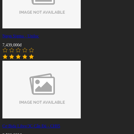
Ngọn Sigma - Uniloc
7,439,000đ
Cơ Bida Libre/3C Cẩn Đá - CH05