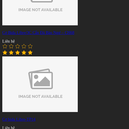
Cơ Bida Libre/3C Cẩn Đá Bào Ngư – CH68
Liên hệ
Cơ bida Libre-TP14
Liên hệ