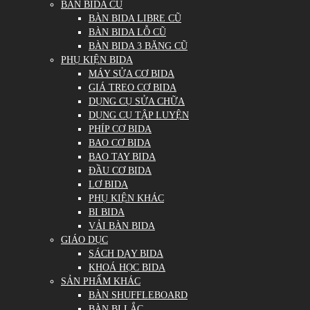
BÀN BIDA CŨ
BÀN BIDA LIBRE CŨ
BÀN BIDA LỖ CŨ
BÀN BIDA 3 BĂNG CŨ
PHỤ KIỆN BIDA
MÁY SỬA CƠ BIDA
GIÁ TREO CƠ BIDA
DỤNG CỤ SỬA CHỮA
DỤNG CỤ TẬP LUYỆN
PHÍP CƠ BIDA
BAO CƠ BIDA
BAO TAY BIDA
ĐẦU CƠ BIDA
LƠ BIDA
PHỤ KIỆN KHÁC
BI BIDA
VẢI BÀN BIDA
GIÁO DỤC
SÁCH DẠY BIDA
KHOÁ HỌC BIDA
SẢN PHẨM KHÁC
BÀN SHUFFLEBOARD
BÀN BI LẮC