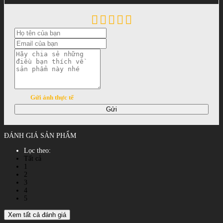
Gửi ảnh thực tế
Gửi
ĐÁNH GIÁ SẢN PHẨM
Lọc theo:
Tất cả
1
2
3
4
5
Xem tất cả đánh giá