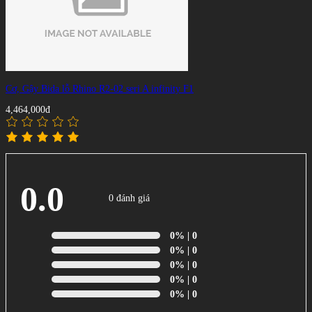
Cơ, Gậy Bida lỗ Rhino R2-02 seri A infinity F1
4,464,000đ
0.0
0 đánh giá
0%
| 0
0%
| 0
0%
| 0
0%
| 0
0%
| 0