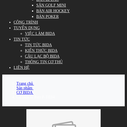
SÂN GOLF MINI
BÀN AIR HOCKEY
BÀN POKER
CÔNG TRÌNH
TUYỂN DỤNG
VIỆC LÀM BIDA
TIN TỨC
TIN TỨC BIDA
KIẾN THỨC BIDA
CÂU LẠC BỘ BIDA
THÔNG TIN CƠ THỦ
LIÊN HỆ
Trang chủ
/
Sản phẩm
/
CƠ BIDA
/
Cơ bida lỗ Peri P-TE04