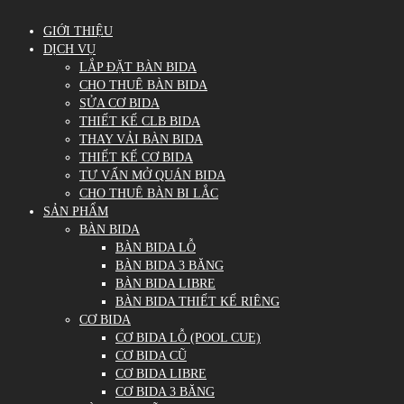
GIỚI THIỆU
DỊCH VỤ
LẮP ĐẶT BÀN BIDA
CHO THUÊ BÀN BIDA
SỬA CƠ BIDA
THIẾT KẾ CLB BIDA
THAY VẢI BÀN BIDA
THIẾT KẾ CƠ BIDA
TƯ VẤN MỞ QUÁN BIDA
CHO THUÊ BÀN BI LẮC
SẢN PHẨM
BÀN BIDA
BÀN BIDA LỖ
BÀN BIDA 3 BĂNG
BÀN BIDA LIBRE
BÀN BIDA THIẾT KẾ RIÊNG
CƠ BIDA
CƠ BIDA LỖ (POOL CUE)
CƠ BIDA CŨ
CƠ BIDA LIBRE
CƠ BIDA 3 BĂNG