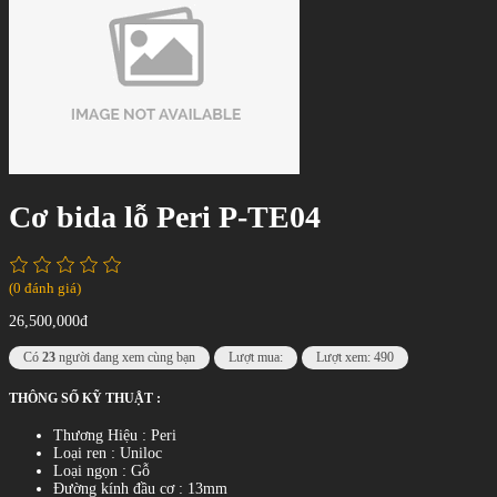
Cơ bida lỗ Peri P-TE04
(0 đánh giá)
26,500,000đ
Có
23
người đang xem cùng bạn
Lượt mua:
Lượt xem: 490
THÔNG SỐ KỸ THUẬT :
Thương Hiệu : Peri
Loại ren : Uniloc
Loại ngọn : Gỗ
Đường kính đầu cơ : 13mm