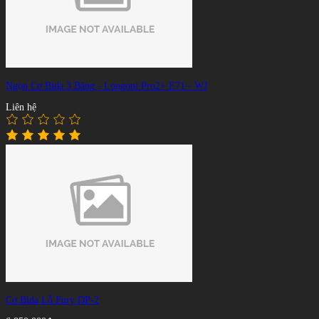
Ngọn Cơ Bida 3 Băng - Longoni Pro2+ E71 - WJ
Liên hệ
Cơ Bida Lỗ Fury DP-2