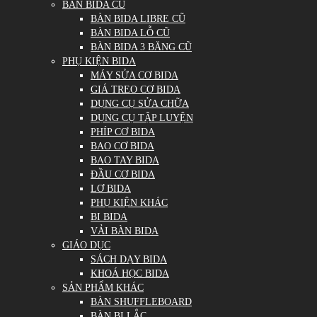
BÀN BIDA CŨ
BÀN BIDA LIBRE CŨ
BÀN BIDA LỖ CŨ
BÀN BIDA 3 BĂNG CŨ
PHỤ KIỆN BIDA
MÁY SỬA CƠ BIDA
GIÁ TREO CƠ BIDA
DỤNG CỤ SỬA CHỮA
DỤNG CỤ TẬP LUYỆN
PHÍP CƠ BIDA
BAO CƠ BIDA
BAO TAY BIDA
ĐẦU CƠ BIDA
LƠ BIDA
PHỤ KIỆN KHÁC
BI BIDA
VẢI BÀN BIDA
GIÁO DỤC
SÁCH DẠY BIDA
KHOÁ HỌC BIDA
SẢN PHẨM KHÁC
BÀN SHUFFLEBOARD
BÀN BI LẮC