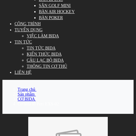
SÂN GOLF MINI
BÀN AIR HOCKEY
BÀN POKER
CÔNG TRÌNH
TUYỂN DỤNG
VIỆC LÀM BIDA
TIN TỨC
TIN TỨC BIDA
KIẾN THỨC BIDA
CÂU LẠC BỘ BIDA
THÔNG TIN CƠ THỦ
LIÊN HỆ
Trang chủ
/
Sản phẩm
/
CƠ BIDA
/
Cơ bida lỗ Peri EXS-02