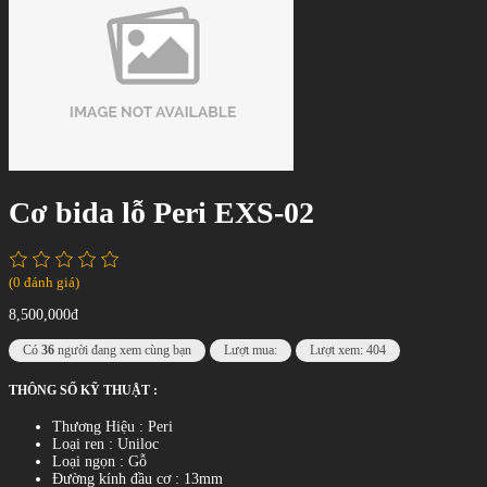
Cơ bida lỗ Peri EXS-02
(0 đánh giá)
8,500,000đ
Có
36
người đang xem cùng bạn
Lượt mua:
Lượt xem: 404
THÔNG SỐ KỸ THUẬT :
Thương Hiệu : Peri
Loại ren : Uniloc
Loại ngọn : Gỗ
Đường kính đầu cơ : 13mm