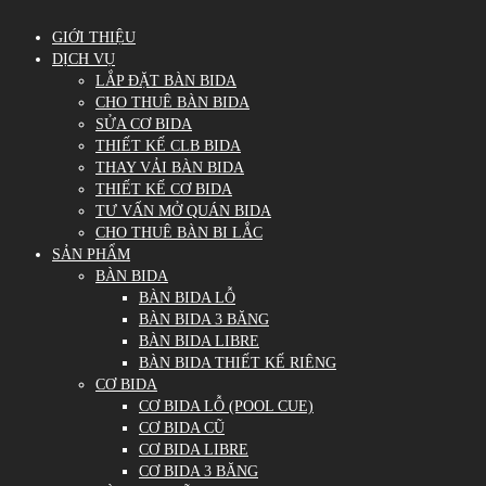
GIỚI THIỆU
DỊCH VỤ
LẮP ĐẶT BÀN BIDA
CHO THUÊ BÀN BIDA
SỬA CƠ BIDA
THIẾT KẾ CLB BIDA
THAY VẢI BÀN BIDA
THIẾT KẾ CƠ BIDA
TƯ VẤN MỞ QUÁN BIDA
CHO THUÊ BÀN BI LẮC
SẢN PHẨM
BÀN BIDA
BÀN BIDA LỖ
BÀN BIDA 3 BĂNG
BÀN BIDA LIBRE
BÀN BIDA THIẾT KẾ RIÊNG
CƠ BIDA
CƠ BIDA LỖ (POOL CUE)
CƠ BIDA CŨ
CƠ BIDA LIBRE
CƠ BIDA 3 BĂNG