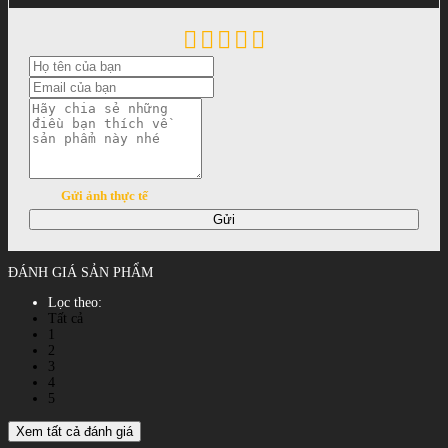
Gửi ảnh thực tế
Gửi
ĐÁNH GIÁ SẢN PHẨM
Lọc theo:
Tất cả
1
2
3
4
5
Xem tất cả đánh giá