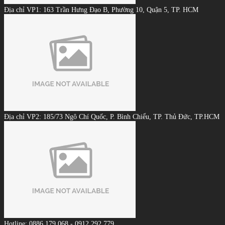
Địa chỉ VP1: 163 Trần Hưng Đạo B, Phường 10, Quận 5, TP. HCM
Địa chỉ VP2: 185/73 Ngô Chí Quốc, P. Bình Chiểu, TP. Thủ Đức, TP.HCM
Hotline: 0886.179.068 - 0912.292.779