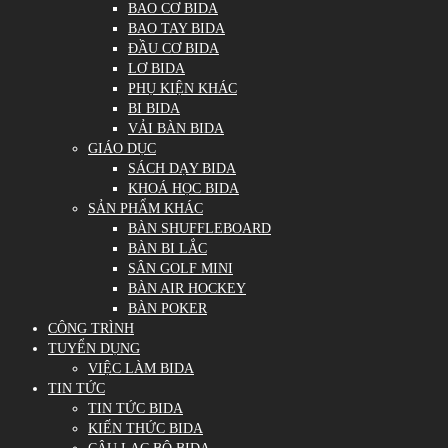
BAO CƠ BIDA
BAO TAY BIDA
ĐẦU CƠ BIDA
LƠ BIDA
PHỤ KIỆN KHÁC
BI BIDA
VẢI BÀN BIDA
GIÁO DỤC
SÁCH DẠY BIDA
KHOÁ HỌC BIDA
SẢN PHẨM KHÁC
BÀN SHUFFLEBOARD
BÀN BI LẮC
SÂN GOLF MINI
BÀN AIR HOCKEY
BÀN POKER
CÔNG TRÌNH
TUYỂN DỤNG
VIỆC LÀM BIDA
TIN TỨC
TIN TỨC BIDA
KIẾN THỨC BIDA