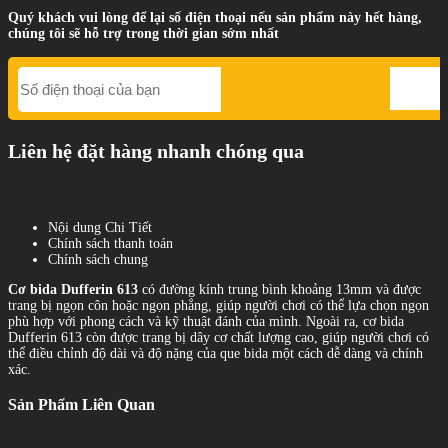
Quý khách vui lòng để lại số điện thoại nếu sản phẩm này hết hàng,
chúng tôi sẽ hỗ trợ trong thời gian sớm nhất
Liên hệ đặt hàng nhanh chóng qua
Nội dung Chi Tiết
Chính sách thanh toán
Chính sách chung
Cơ bida Dufferin 613
có đường kính trung bình khoảng 13mm và được
trang bị ngọn côn hoặc ngọn phẳng, giúp người chơi có thể lựa chọn ngọn
phù hợp với phong cách và kỹ thuật đánh của mình. Ngoài ra, cơ bida
Dufferin 613 còn được trang bị dây cơ chất lượng cao, giúp người chơi có
thể điều chỉnh độ dài và độ nặng của que bida một cách dễ dàng và chính
xác.
Sản Phẩm Liên Quan