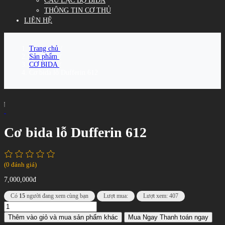
CÂU LẠC BỘ BIDA
THÔNG TIN CƠ THỦ
LIÊN HỆ
Trang chủ
/
Sản phẩm
/
CƠ BIDA
/
Cơ bida lỗ Dufferin 612
Cơ bida lỗ Dufferin 612
(0 đánh giá)
7,000,000đ
Có
15
người đang xem cùng bạn
Lượt mua:
Lượt xem: 407
Thêm vào giỏ
và mua sản phẩm khác
Mua Ngay
Thanh toán ngay