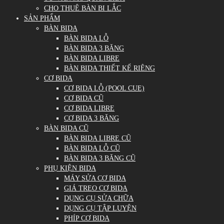
CHO THUÊ BÀN BI LẮC
SẢN PHẨM
BÀN BIDA
BÀN BIDA LỖ
BÀN BIDA 3 BĂNG
BÀN BIDA LIBRE
BÀN BIDA THIẾT KẾ RIÊNG
CƠ BIDA
CƠ BIDA LỖ (POOL CUE)
CƠ BIDA CŨ
CƠ BIDA LIBRE
CƠ BIDA 3 BĂNG
BÀN BIDA CŨ
BÀN BIDA LIBRE CŨ
BÀN BIDA LỖ CŨ
BÀN BIDA 3 BĂNG CŨ
PHỤ KIỆN BIDA
MÁY SỬA CƠ BIDA
GIÁ TREO CƠ BIDA
DỤNG CỤ SỬA CHỮA
DỤNG CỤ TẬP LUYỆN
PHÍP CƠ BIDA