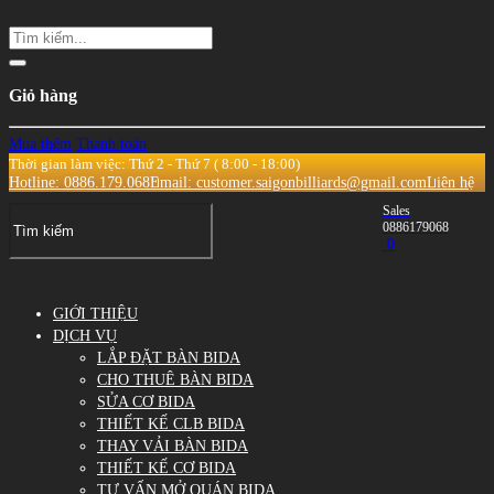
Giỏ hàng
Mua thêm
Thanh toán
Thời gian làm việc: Thứ 2 - Thứ 7 ( 8:00 - 18:00)
Hotline: 0886.179.068
Email: customer.saigonbilliards@gmail.com
Liên hệ
Sales
0886179068
0
GIỚI THIỆU
DỊCH VỤ
LẮP ĐẶT BÀN BIDA
CHO THUÊ BÀN BIDA
SỬA CƠ BIDA
THIẾT KẾ CLB BIDA
THAY VẢI BÀN BIDA
THIẾT KẾ CƠ BIDA
TƯ VẤN MỞ QUÁN BIDA