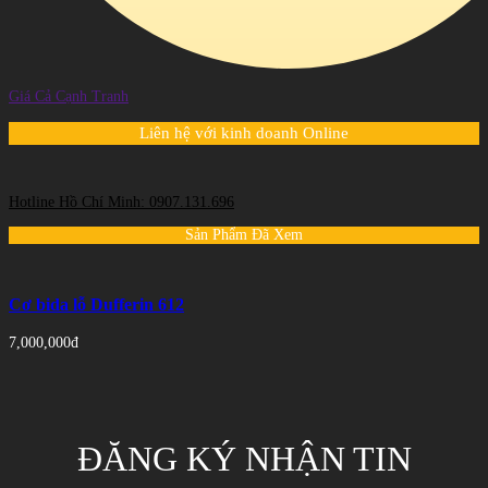
Giá Cả Cạnh Tranh
Liên hệ với kinh doanh Online
Hotline Hồ Chí Minh: 0907.131.696
Sản Phẩm Đã Xem
Cơ bida lỗ Dufferin 612
7,000,000đ
ĐĂNG KÝ NHẬN TIN