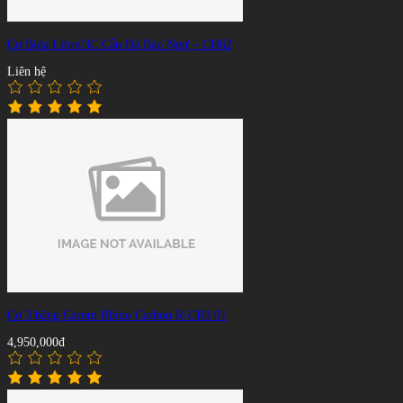
Cơ Bida Libre/3C Cẩn Đá Bào Ngư – CH62
Liên hệ
Cơ 3 băng Carom Rhino Carbon R-CR3 01
4,950,000đ