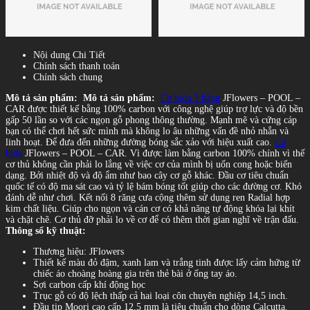
Nội dung Chi Tiết
Chính sách thanh toán
Chính sách chung
Mô tả sản phẩm:
Mô tả sản phẩm:
Cơ bida 3 băng
JFlowers – POOL –
CAR được thiết kế bằng 100% carbon với công nghệ giúp trợ lực và độ bền
gấp 50 lần so với các ngọn gỗ phong thông thường. Mạnh mẽ và cứng cáp
bạn có thể chơi hết sức mình mà không lo âu những vấn đề nhỏ nhắn và
linh hoạt. Để đưa đến những đường bóng sắc xảo với hiệu xuất cao.
Cơ
bida
JFlowers – POOL – CAR. Vì được làm bằng carbon 100% chính vì thế
cơ thủ không cần phải lo lắng về việc cơ của mình bị uốn cong hoặc biến
dạng. Bởi nhiệt độ và độ ẩm như bao cây cơ gỗ khác. Đầu cơ tiêu chuẩn
quốc tế có độ ma sát cao và tỷ lệ bám bóng tốt giúp cho các đường cơ. Khó
đánh dễ như chơi. Kết nối 8 răng cưa cộng thêm sử dụng ren Radial hợp
kim chất liệu. Giúp cho ngọn và cán cơ có khả năng tự động khóa lại khít
và chặt chẽ. Cơ thủ đỡ phải lo về cơ để có thêm thời gian nghĩ về trận đấu.
Thông số kỹ thuật:
Thương hiệu: JFlowers
Thiết kế màu đỏ đậm, xanh lam và trắng tinh được lấy cảm hứng từ
chiếc áo choàng hoàng gia trên thẻ bài ở ống tay áo.
Sợi carbon cấp khí động học
Trục gỗ có độ lệch thấp cả hai loại côn chuyên nghiệp 14,5 inch.
Đầu tip Moori cao cấp 12,5 mm là tiêu chuẩn cho dòng Calcutta.