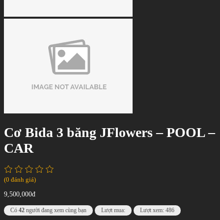
Cơ Bida 3 băng JFlowers – POOL –
CAR
(0 đánh giá)
9,500,000đ
Có
42
người đang xem cùng bạn
Lượt mua:
Lượt xem: 486