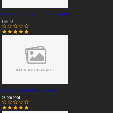
Cơ Bida 3 băng JFlowers - POOL - Cue - Order
Liên hệ
Cơ Bida 3 Băng - Longoni The King
26,000,000đ