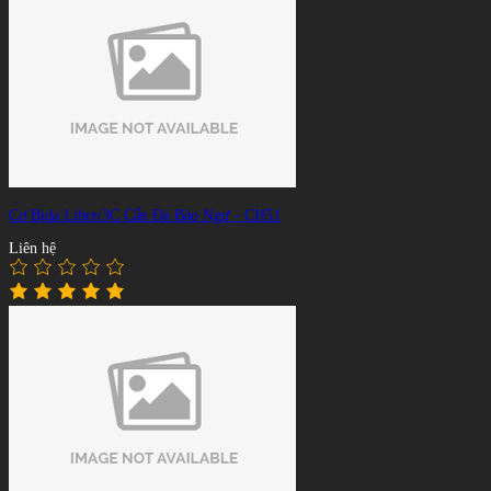
Cơ Bida Libre/3C Cẩn Đá Bào Ngư - CH51
Liên hệ