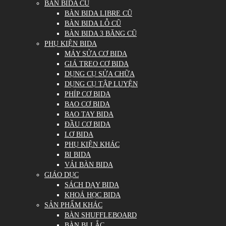
BÀN BIDA CŨ
BÀN BIDA LIBRE CŨ
BÀN BIDA LỖ CŨ
BÀN BIDA 3 BĂNG CŨ
PHỤ KIỆN BIDA
MÁY SỬA CƠ BIDA
GIÁ TREO CƠ BIDA
DỤNG CỤ SỬA CHỮA
DỤNG CỤ TẬP LUYỆN
PHÍP CƠ BIDA
BAO CƠ BIDA
BAO TAY BIDA
ĐẦU CƠ BIDA
LƠ BIDA
PHỤ KIỆN KHÁC
BI BIDA
VẢI BÀN BIDA
GIÁO DỤC
SÁCH DẠY BIDA
KHOÁ HỌC BIDA
SẢN PHẨM KHÁC
BÀN SHUFFLEBOARD
BÀN BI LẮC