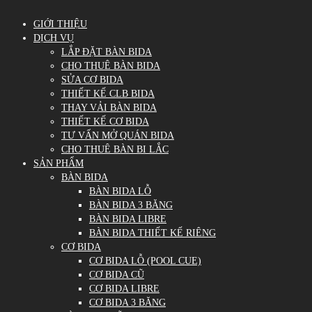
GIỚI THIỆU
DỊCH VỤ
LẮP ĐẶT BÀN BIDA
CHO THUÊ BÀN BIDA
SỬA CƠ BIDA
THIẾT KẾ CLB BIDA
THAY VẢI BÀN BIDA
THIẾT KẾ CƠ BIDA
TƯ VẤN MỞ QUÁN BIDA
CHO THUÊ BÀN BI LẮC
SẢN PHẨM
BÀN BIDA
BÀN BIDA LỖ
BÀN BIDA 3 BĂNG
BÀN BIDA LIBRE
BÀN BIDA THIẾT KẾ RIÊNG
CƠ BIDA
CƠ BIDA LỖ (POOL CUE)
CƠ BIDA CŨ
CƠ BIDA LIBRE
CƠ BIDA 3 BĂNG