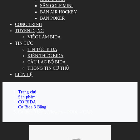
SÂN GOLF MINI
BÀN AIR HOCKEY
BÀN POKER
CÔNG TRÌNH
TUYỂN DỤNG
VIỆC LÀM BIDA
TIN TỨC
TIN TỨC BIDA
KIẾN THỨC BIDA
CÂU LẠC BỘ BIDA
THÔNG TIN CƠ THỦ
LIÊN HỆ
Trang chủ
/
Sản phẩm
/
CƠ BIDA
/
Cơ Bida 3 Băng
/
Cơ Bida 3 băng JFlowers – POOL – CAR