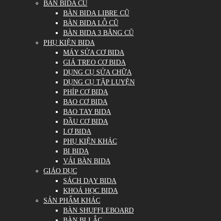
BÀN BIDA CŨ
BÀN BIDA LIBRE CŨ
BÀN BIDA LỖ CŨ
BÀN BIDA 3 BĂNG CŨ
PHỤ KIỆN BIDA
MÁY SỬA CƠ BIDA
GIÁ TREO CƠ BIDA
DỤNG CỤ SỬA CHỮA
DỤNG CỤ TẬP LUYỆN
PHÍP CƠ BIDA
BAO CƠ BIDA
BAO TAY BIDA
ĐẦU CƠ BIDA
LƠ BIDA
PHỤ KIỆN KHÁC
BI BIDA
VẢI BÀN BIDA
GIÁO DỤC
SÁCH DẠY BIDA
KHOÁ HỌC BIDA
SẢN PHẨM KHÁC
BÀN SHUFFLEBOARD
BÀN BI LẮC