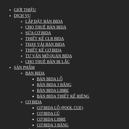
GIỚI THIỆU
DỊCH VỤ
LẮP ĐẶT BÀN BIDA
CHO THUÊ BÀN BIDA
SỬA CƠ BIDA
THIẾT KẾ CLB BIDA
THAY VẢI BÀN BIDA
THIẾT KẾ CƠ BIDA
TƯ VẤN MỞ QUÁN BIDA
CHO THUÊ BÀN BI LẮC
SẢN PHẨM
BÀN BIDA
BÀN BIDA LỖ
BÀN BIDA 3 BĂNG
BÀN BIDA LIBRE
BÀN BIDA THIẾT KẾ RIÊNG
CƠ BIDA
CƠ BIDA LỖ (POOL CUE)
CƠ BIDA CŨ
CƠ BIDA LIBRE
CƠ BIDA 3 BĂNG