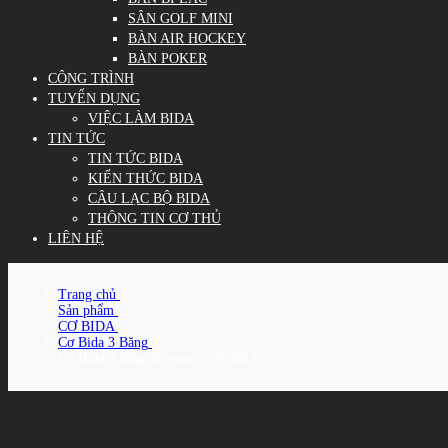
SÂN GOLF MINI
BÀN AIR HOCKEY
BÀN POKER
CÔNG TRÌNH
TUYỂN DỤNG
VIỆC LÀM BIDA
TIN TỨC
TIN TỨC BIDA
KIẾN THỨC BIDA
CÂU LẠC BỘ BIDA
THÔNG TIN CƠ THỦ
LIÊN HỆ
Trang chủ
/
Sản phẩm
/
CƠ BIDA
/
Cơ Bida 3 Băng
/
Cơ Bida 3 băng JFlowers - JF-BK2