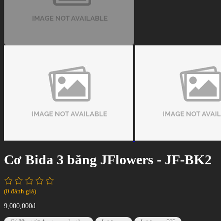
Cơ Bida 3 băng JFlowers - JF-BK2
(0 đánh giá)
9,000,000đ