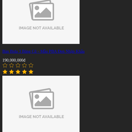
Bàn Bida 3 Băng Cũ - Mẫu PBA Đen Nhập Khẩu
190,000,000đ