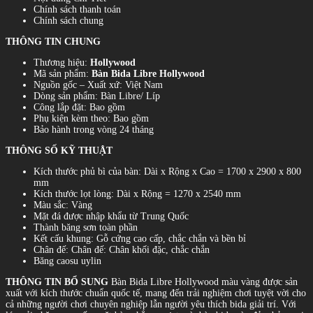
Chính sách thanh toán
Chính sách chung
THÔNG TIN CHUNG
Thương hiệu:
Hollywood
Mã sản phẩm:
Bàn Bida Libre Hollywood
Nguồn gốc – Xuất xứ: Việt Nam
Dòng sản phẩm: Bàn Libre/ Líp
Công lắp đặt: Bao gồm
Phụ kiện kèm theo: Bao gồm
Bảo hành trong vòng 24 tháng
THÔNG SỐ KỸ THUẬT
Kích thước phủ bì của bàn: Dài x Rộng x Cao = 1700 x 2900 x 800
mm
Kích thước lọt lòng: Dài x Rộng = 1270 x 2540 mm
Màu sắc: Vàng
Mặt đá được nhập khẩu từ Trung Quốc
Thành băng sơn toàn phần
Kết cấu khung: Gỗ cứng cao cấp, chắc chắn và bền bỉ
Chân đế: Chân đế: Chân khối đặc, chắc chắn
Băng caosu uylin
THÔNG TIN BỔ SUNG
Bàn Bida Libre Hollywood màu vàng được sản
xuất với kích thước chuẩn quốc tế, mang đến trải nghiệm chơi tuyệt vời cho
cả những người chơi chuyên nghiệp lẫn người yêu thích bida giải trí. Với