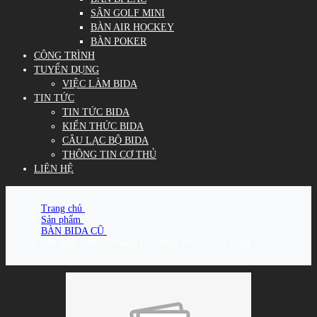
SÂN GOLF MINI
BÀN AIR HOCKEY
BÀN POKER
CÔNG TRÌNH
TUYỂN DỤNG
VIỆC LÀM BIDA
TIN TỨC
TIN TỨC BIDA
KIẾN THỨC BIDA
CÂU LẠC BỘ BIDA
THÔNG TIN CƠ THỦ
LIÊN HỆ
Trang chủ
/
Sản phẩm
/
BÀN BIDA CŨ
/
Bàn Bida Libre (Phăng) Cũ - Mẫu Hollywood Vàng