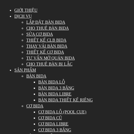
GIỚI THIỆU
DỊCH VỤ
LẮP ĐẶT BÀN BIDA
CHO THUÊ BÀN BIDA
SỬA CƠ BIDA
THIẾT KẾ CLB BIDA
THAY VẢI BÀN BIDA
THIẾT KẾ CƠ BIDA
TƯ VẤN MỞ QUÁN BIDA
CHO THUÊ BÀN BI LẮC
SẢN PHẨM
BÀN BIDA
BÀN BIDA LỖ
BÀN BIDA 3 BĂNG
BÀN BIDA LIBRE
BÀN BIDA THIẾT KẾ RIÊNG
CƠ BIDA
CƠ BIDA LỖ (POOL CUE)
CƠ BIDA CŨ
CƠ BIDA LIBRE
CƠ BIDA 3 BĂNG