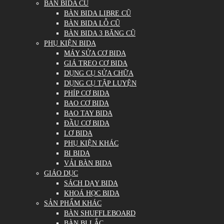
BÀN BIDA CŨ
BÀN BIDA LIBRE CŨ
BÀN BIDA LỖ CŨ
BÀN BIDA 3 BĂNG CŨ
PHỤ KIỆN BIDA
MÁY SỬA CƠ BIDA
GIÁ TREO CƠ BIDA
DỤNG CỤ SỬA CHỮA
DỤNG CỤ TẬP LUYỆN
PHÍP CƠ BIDA
BAO CƠ BIDA
BAO TAY BIDA
ĐẦU CƠ BIDA
LƠ BIDA
PHỤ KIỆN KHÁC
BI BIDA
VẢI BÀN BIDA
GIÁO DỤC
SÁCH DẠY BIDA
KHOÁ HỌC BIDA
SẢN PHẨM KHÁC
BÀN SHUFFLEBOARD
BÀN BI LẮC