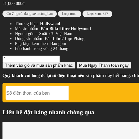
21,000,000đ
Có
7
người đang xem cùng bạn
Lượt mua:
Lượt xem: 377
Thương hiệu:
Hollywood
Mã sản phẩm:
Bàn Bida Libre Hollywood
Nguồn gốc – Xuất xứ: Việt Nam
Dòng sản phẩm: Bàn Libre/ Líp/ Phăng
Phụ kiện kèm theo: Bao gồm
Bảo hành trong vòng 24 tháng
Thêm vào giỏ
và mua sản phẩm khác
Mua Ngay
Thanh toán ngay
Quý khách vui lòng để lại số điện thoại nếu sản phẩm này hết hàng, chú
Liên hệ đặt hàng nhanh chóng qua