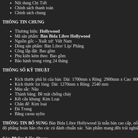
Nội dung Chi Tiết
Chính sách thanh toán
Chính sách chung
THÔNG TIN CHUNG
Thương hiệu:
Hollywood
Mã sản phẩm:
Bàn Bida Libre Hollywood
Nguồn gốc – Xuất xứ: Việt Nam
Dòng sản phẩm: Bàn Libre/ Líp/ Phăng
Công lắp đặt: Bao gồm
Phụ kiện kèm theo: Bao gồm
Bảo hành trong vòng 24 tháng
THÔNG SỐ KỸ THUẬT
Kích thước phủ bì của bàn: Dài: 1700mm x Rộng: 2900mm x Cao: 
Kích thước lọt lòng: Dài: 1270mm x Rộng: 2540 mm
Màu sắc: Nâu
Thành băng: Bề mặt chống cháy
Kết cấu khung: Kim Loại
Chân đế: Kim loại
Đá Trung
Băng caosu uylin
THÔNG TIN BỔ SUNG
Bàn Bida Libre Hollywood là mẫu bàn cao cấp, nổi b
độ phẳng hoàn hảo cho các cú đánh chuẩn xác. Sản phẩm mang đến trải nghiệ