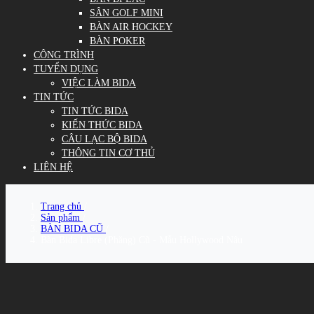
SÂN GOLF MINI
BÀN AIR HOCKEY
BÀN POKER
CÔNG TRÌNH
TUYỂN DỤNG
VIỆC LÀM BIDA
TIN TỨC
TIN TỨC BIDA
KIẾN THỨC BIDA
CÂU LẠC BỘ BIDA
THÔNG TIN CƠ THỦ
LIÊN HỆ
Trang chủ
/
Sản phẩm
/
BÀN BIDA CŨ
/
Bàn Bida Libre (Phăng) Cũ - Mẫu Hollywood Nâu