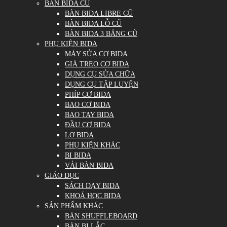
BÀN BIDA CŨ
BÀN BIDA LIBRE CŨ
BÀN BIDA LỖ CŨ
BÀN BIDA 3 BĂNG CŨ
PHỤ KIỆN BIDA
MÁY SỬA CƠ BIDA
GIÁ TREO CƠ BIDA
DỤNG CỤ SỬA CHỮA
DỤNG CỤ TẬP LUYỆN
PHÍP CƠ BIDA
BAO CƠ BIDA
BAO TAY BIDA
ĐẦU CƠ BIDA
LƠ BIDA
PHỤ KIỆN KHÁC
BI BIDA
VẢI BÀN BIDA
GIÁO DỤC
SÁCH DẠY BIDA
KHOÁ HỌC BIDA
SẢN PHẨM KHÁC
BÀN SHUFFLEBOARD
BÀN BI LẮC