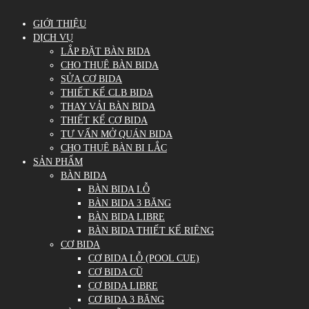
GIỚI THIỆU
DỊCH VỤ
LẮP ĐẶT BÀN BIDA
CHO THUÊ BÀN BIDA
SỬA CƠ BIDA
THIẾT KẾ CLB BIDA
THAY VẢI BÀN BIDA
THIẾT KẾ CƠ BIDA
TƯ VẤN MỞ QUÁN BIDA
CHO THUÊ BÀN BI LẮC
SẢN PHẨM
BÀN BIDA
BÀN BIDA LỖ
BÀN BIDA 3 BĂNG
BÀN BIDA LIBRE
BÀN BIDA THIẾT KẾ RIÊNG
CƠ BIDA
CƠ BIDA LỖ (POOL CUE)
CƠ BIDA CŨ
CƠ BIDA LIBRE
CƠ BIDA 3 BĂNG