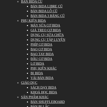
BÀN BIDA CŨ
BÀN BIDA LIBRE CŨ
BÀN BIDA LỖ CŨ
BÀN BIDA 3 BĂNG CŨ
PHỤ KIỆN BIDA
MÁY SỬA CƠ BIDA
GIÁ TREO CƠ BIDA
DỤNG CỤ SỬA CHỮA
DỤNG CỤ TẬP LUYỆN
PHÍP CƠ BIDA
BAO CƠ BIDA
BAO TAY BIDA
ĐẦU CƠ BIDA
LƠ BIDA
PHỤ KIỆN KHÁC
BI BIDA
VẢI BÀN BIDA
GIÁO DỤC
SÁCH DẠY BIDA
KHOÁ HỌC BIDA
SẢN PHẨM KHÁC
BÀN SHUFFLEBOARD
BÀN BI LẮC