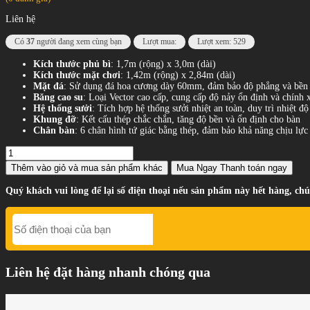
Liên hệ
Có
37
người đang xem cùng bạn
Lượt mua:
Lượt xem: 529
Kích thước phủ bì
: 1,7m (rộng) x 3,0m (dài)
Kích thước mặt chơi
: 1,42m (rộng) x 2,84m (dài)
Mặt đá
: Sử dụng đá hoa cương dày 60mm, đảm bảo độ phẳng và bền 
Băng cao su
: Loại Vector cao cấp, cung cấp độ nảy ổn định và chính 
Hệ thống sưởi
: Tích hợp hệ thống sưởi nhiệt an toàn, duy trì nhiệt đ
Khung đỡ
: Kết cấu thép chắc chắn, tăng độ bền và ổn định cho bàn
Chân bàn
: 6 chân hình tứ giác bằng thép, đảm bảo khả năng chịu lực
Thêm vào giỏ
và mua sản phẩm khác
Mua Ngay
Thanh toán ngay
Quý khách vui lòng để lại số điện thoại nếu sản phẩm này hết hàng, chú
Liên hệ đặt hàng nhanh chóng qua