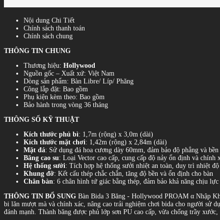
Nội dung Chi Tiết
Chính sách thanh toán
Chính sách chung
THÔNG TIN CHUNG
Thương hiệu:
Hollywood
Nguồn gốc – Xuất xứ: Việt Nam
Dòng sản phẩm: Bàn Libre/ Líp/ Phăng
Công lắp đặt: Bao gồm
Phụ kiện kèm theo: Bao gồm
Bảo hành trong vòng 36 tháng
THÔNG SỐ KỸ THUẬT
Kích thước phủ bì
: 1,7m (rộng) x 3,0m (dài)
Kích thước mặt chơi
: 1,42m (rộng) x 2,84m (dài)
Mặt đá
: Sử dụng đá hoa cương dày 60mm, đảm bảo độ phẳng và bền 
Băng cao su
: Loại Vector cao cấp, cung cấp độ nảy ổn định và chính 
Hệ thống sưởi
: Tích hợp hệ thống sưởi nhiệt an toàn, duy trì nhiệt đ
Khung đỡ
: Kết cấu thép chắc chắn, tăng độ bền và ổn định cho bàn
Chân bàn
: 6 chân hình tứ giác bằng thép, đảm bảo khả năng chịu lực
THÔNG TIN BỔ SUNG
Bàn Bida 3 Băng - Hollywood PROAM α Nhập Khẩu k
bi lăn mượt mà và chính xác, nâng cao trải nghiệm chơi bida cho người sử d
đánh mạnh. Thành băng được phủ lớp sơn PU cao cấp, vừa chống trầy xước, 