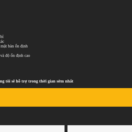
bỉ
xác
ộ mặt bàn ổn định
 và độ ổn định cao
ng tôi sẽ hỗ trợ trong thời gian sớm nhất