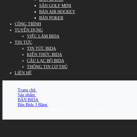
SÂN GOLF MINI
BÀN AIR HOCKEY
BÀN POKER
CÔNG TRÌNH
TUYỂN DỤNG
VIỆC LÀM BIDA
TIN TỨC
TIN TỨC BIDA
KIẾN THỨC BIDA
CÂU LẠC BỘ BIDA
THÔNG TIN CƠ THỦ
LIÊN HỆ
Trang chủ
/
Sản phẩm
/
BÀN BIDA
/
Bàn Bida 3 Băng
/
Bàn Bida 3 Băng - Hollywood PROAM α Nhập Khẩu