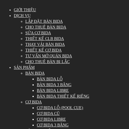
GIỚI THIỆU
DỊCH VỤ
LẮP ĐẶT BÀN BIDA
CHO THUÊ BÀN BIDA
SỬA CƠ BIDA
THIẾT KẾ CLB BIDA
THAY VẢI BÀN BIDA
THIẾT KẾ CƠ BIDA
TƯ VẤN MỞ QUÁN BIDA
CHO THUÊ BÀN BI LẮC
SẢN PHẨM
BÀN BIDA
BÀN BIDA LỖ
BÀN BIDA 3 BĂNG
BÀN BIDA LIBRE
BÀN BIDA THIẾT KẾ RIÊNG
CƠ BIDA
CƠ BIDA LỖ (POOL CUE)
CƠ BIDA CŨ
CƠ BIDA LIBRE
CƠ BIDA 3 BĂNG