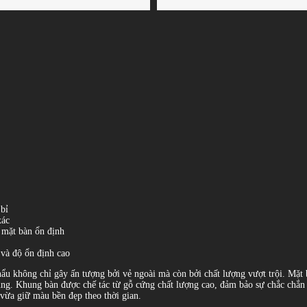
bỉ
xác
ộ mặt bàn ổn định
 và độ ổn định cao
hông chỉ gây ấn tượng bởi vẻ ngoài mà còn bởi chất lượng vượt trội. Mặt b
ụng. Khung bàn được chế tác từ gỗ cứng chất lượng cao, đảm bảo sự chắc chắn 
vừa giữ màu bền đẹp theo thời gian.