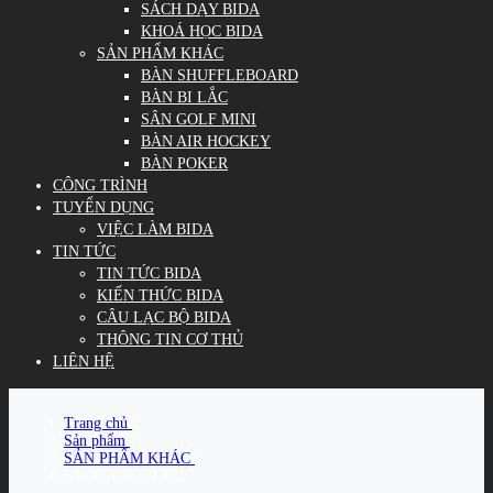
SÁCH DẠY BIDA
KHOÁ HỌC BIDA
SẢN PHẨM KHÁC
BÀN SHUFFLEBOARD
BÀN BI LẮC
SÂN GOLF MINI
BÀN AIR HOCKEY
BÀN POKER
CÔNG TRÌNH
TUYỂN DỤNG
VIỆC LÀM BIDA
TIN TỨC
TIN TỨC BIDA
KIẾN THỨC BIDA
CÂU LẠC BỘ BIDA
THÔNG TIN CƠ THỦ
LIÊN HỆ
Trang chủ
/
Sản phẩm
/
SẢN PHẨM KHÁC
/
Bàn Bi Lắc – TT21