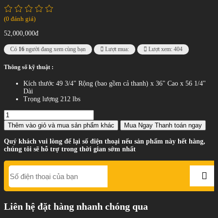
(0 đánh giá)
52,000,000đ
Có
16
người đang xem cùng bạn
Lượt mua:
Lượt xem: 404
Thông số kỹ thuật :
Kích thước 49 3/4" Rộng (bao gồm cả thanh) x 36" Cao x 56 1/4"
Dài
Trọng lượng 212 lbs
Thêm vào giỏ
và mua sản phẩm khác
Mua Ngay
Thanh toán ngay
Quý khách vui lòng để lại số điện thoại nếu sản phẩm này hết hàng,
chúng tôi sẽ hỗ trợ trong thời gian sớm nhất
Liên hệ đặt hàng nhanh chóng qua