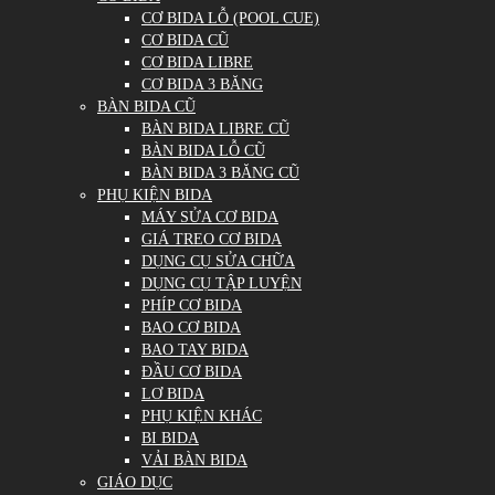
CƠ BIDA LỖ (POOL CUE)
CƠ BIDA CŨ
CƠ BIDA LIBRE
CƠ BIDA 3 BĂNG
BÀN BIDA CŨ
BÀN BIDA LIBRE CŨ
BÀN BIDA LỖ CŨ
BÀN BIDA 3 BĂNG CŨ
PHỤ KIỆN BIDA
MÁY SỬA CƠ BIDA
GIÁ TREO CƠ BIDA
DỤNG CỤ SỬA CHỮA
DỤNG CỤ TẬP LUYỆN
PHÍP CƠ BIDA
BAO CƠ BIDA
BAO TAY BIDA
ĐẦU CƠ BIDA
LƠ BIDA
PHỤ KIỆN KHÁC
BI BIDA
VẢI BÀN BIDA
GIÁO DỤC