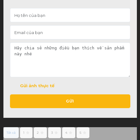
Gửi ảnh thực tế
GỬI
Tất cả
1
2
3
4
5