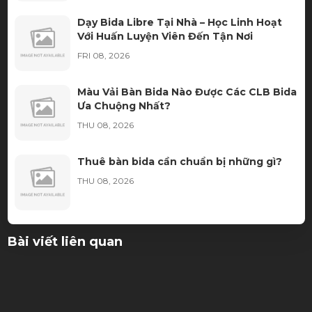
Dạy Bida Libre Tại Nhà – Học Linh Hoạt
Với Huấn Luyện Viên Đến Tận Nơi
FRI 08, 2026
Màu Vải Bàn Bida Nào Được Các CLB Bida
Ưa Chuộng Nhất?
THU 08, 2026
Thuê bàn bida cần chuẩn bị những gì?
THU 08, 2026
Ngọn Cơ Bida Bị Móp: Nguyên Nhân, Dấu
Bài viết liên quan
Hiệu Và Cách Khắc Phục
WED 08, 2026
Học Bida Libre Tại Sài Gòn Billiards – Môi