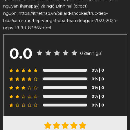
nguyện (hanapay) và ngô Đình nại (direct).
nguồn: https://ithethao.vn/billiard-snooker/truc-tiep-
bida/xem-truc-tiep-vong-3-pba-team-league-2023-2024-
ngay-19-9-tt83865.html
0.0
0 đánh giá
0%
| 0
0%
| 0
0%
| 0
0%
| 0
0%
| 0