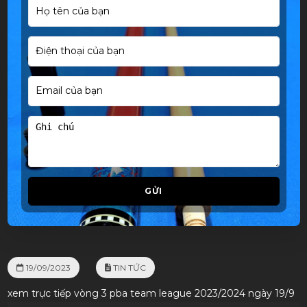
GỬI
19/09/2023
TIN TỨC
xem trực tiếp vòng 3 pba team league 2023/2024 ngày 19/9