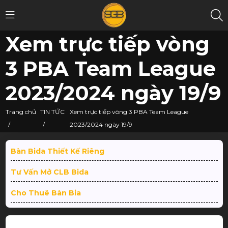
Xem trực tiếp vòng
3 PBA Team League
2023/2024 ngày 19/9
Trang chủ
TIN TỨC
Xem trực tiếp vòng 3 PBA Team League
/
/
2023/2024 ngày 19/9
Bàn Bida Thiết Kế Riêng
Tư Vấn Mở CLB Bida
Cho Thuê Bàn Bia