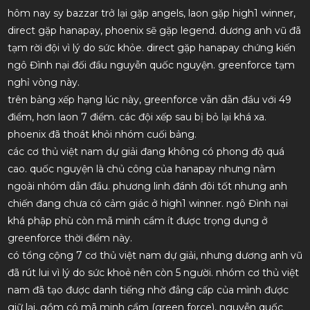
hôm nay sy bazzar trở lại gặp angels, laon gặp high1 winner,
direct gặp hanapay, phoenix sẽ gặp legend. dương anh vũ đã
tạm rời đội vì lý do sức khỏe. direct gặp hanapay chứng kiến
ngô Đình nại đối đầu nguyễn quốc nguyện. greenforce tạm
nghỉ vòng này.
trên bảng xếp hạng lúc này, greenforce vẫn dẫn đầu với 49
điểm, hơn laon 7 điểm. các đội xếp sau bị bỏ lại khá xa.
phoenix đã thoát khỏi nhóm cuối bảng.
các cơ thủ việt nam dự giải đang không có phong độ quá
cao. quốc nguyện là chủ công của hanapay nhưng nằm
ngoài nhóm dẫn đầu. phương linh đánh đôi tốt nhưng anh
chiến đang chưa có cảm giác ở high1 winner. ngô Đình nại
khá phập phù còn mã minh cẩm ít được trọng dụng ở
greenforce thời điểm này.
có tổng cộng 7 cơ thủ việt nam dự giải, nhưng dương anh vũ
đã rút lui vì lý do sức khoẻ nên còn 5 người. nhóm cơ thủ việt
nam đã tạo được danh tiếng nhờ đẳng cấp của mình được
giữ lại, gồm có mã minh cẩm (green force), nguyễn quốc