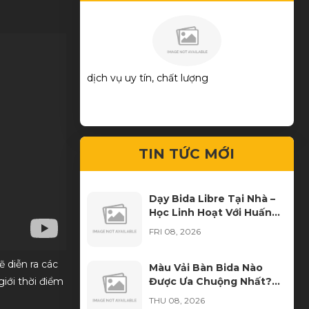
viên tư vấn nhiệt
dịch vụ uy tín, chất lượng
Mua 
ng hộ tiếp
bạn 
TIN TỨC MỚI
Dạy Bida Libre Tại Nhà –
Học Linh Hoạt Với Huấn
Luyện Viên Đến Tận Nơi
FRI 08, 2026
 diễn ra các
Màu Vải Bàn Bida Nào
Được Ưa Chuộng Nhất?
giới thời điểm
Kinh Nghiệm Chọn Màu
THU 08, 2026
Cho CLB Bida