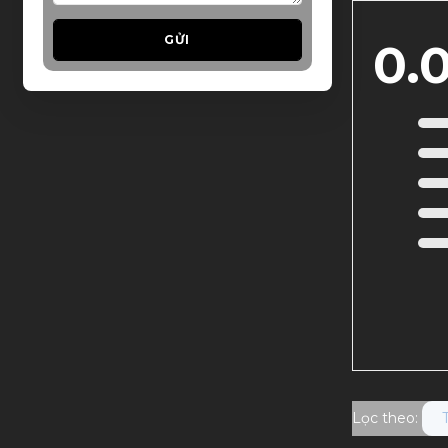
GỬI
0.
Lọc theo: