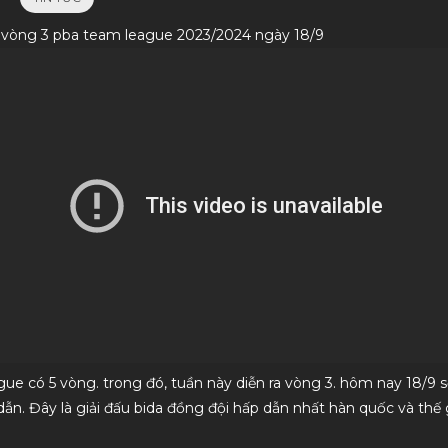
p vòng 3 pba team league 2023/2024 ngày 18/9
Dịch vụ nhanh gọn hạt dẻ.
Hàng chất lượng, nhân 
tình. Lần sau mình sẽ ủ
ue có 5 vòng. trong đó, tuần này diễn ra vòng 3. hôm nay 18/9 sẽ
dẫn. Đây là giải đấu bida đồng đội hấp dẫn nhất hàn quốc và thế 