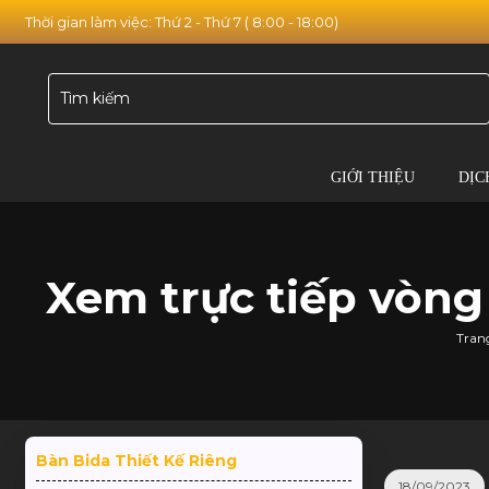
Thời gian làm việc: Thứ 2 - Thứ 7 ( 8:00 - 18:00)
GIỚI THIỆU
DỊC
Xem trực tiếp vòng
Tran
Bàn Bida Thiết Kế Riêng
18/09/2023