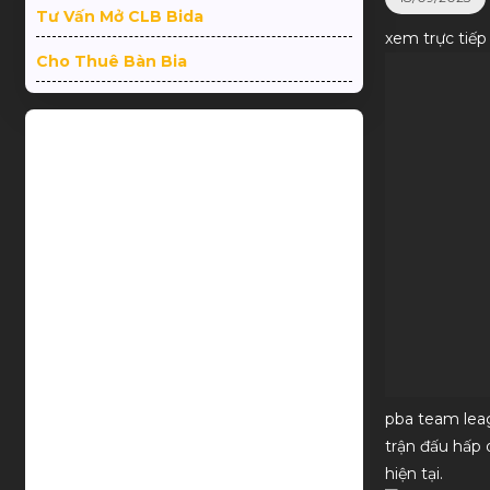
Tư Vấn Mở CLB Bida
xem trực tiế
Cho Thuê Bàn Bia
g ý quá! Thks shop và
good price - nice service
pba team leag
trận đấu hấp 
hiện tại.