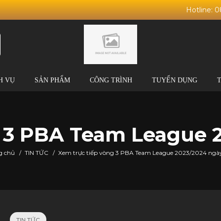
Hotline: 
H VỤ
SẢN PHẨM
CÔNG TRÌNH
TUYỂN DỤNG
 3 PBA Team League 
g chủ
/
TIN TỨC
/
Xem trực tiếp vòng 3 PBA Team League 2023/2024 ngày
TIN TỨC