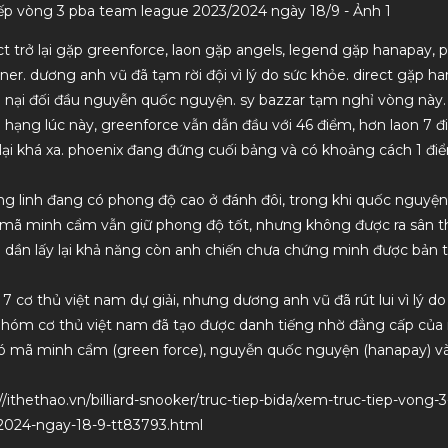
t trở lại gặp greenforce, laon gặp angels, legend gặp hanapay, 
ner. dương anh vũ đã tạm rời đội vì lý do sức khỏe. direct gặp 
 nại đối đầu nguyễn quốc nguyện. sy bazzar tạm nghỉ vòng này.
 hạng lúc này, greenforce vẫn dẫn đầu với 46 điểm, hơn laon 7 đ
 lại khá xa. phoenix đang đứng cuối bảng và có khoảng cách 1 điể
ng linh đang có phong độ cao ở đánh đôi, trong khi quốc nguyện 
 mã minh cẩm vẫn giữ phong độ tốt, nhưng không được ra sân 
 dần lấy lại khả năng còn anh chiến chưa chứng minh được bản t
7 cơ thủ việt nam dự giải, nhưng dương anh vũ đã rút lui vì lý d
 nhóm cơ thủ việt nam đã tạo được danh tiếng nhờ đẳng cấp của
 có mã minh cẩm (green force), nguyễn quốc nguyện (hanapay) v
//ithethao.vn/billiard-snooker/truc-tiep-bida/xem-truc-tiep-vong
2024-ngay-18-9-tt83793.html