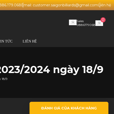
0886.179.068
Email: customer.saigonbilliards@gmail.com
Liên hệ
0
Sales
0886179068
TIN TỨC
LIÊN HỆ
2023/2024 ngày 18/9
 18/9
ĐÁNH GIÁ CỦA KHÁCH HÀNG