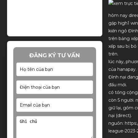
hôm nay direc
gặp high1 win
kiến ngô Đình
trên bảng xếp
xếp sau bị bỏ
trên.
ĐĂNG KÝ TƯ VẤN
lúc này, phươ
của hanapay.
Đình nại đang
đấu mới.
có tổng cộng 
còn 5 người.
giữ lại, gồm
nại (direct).
nguồn: https:
league-2023-