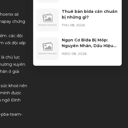
Thuê bàn bida cần chuẩn
phoenix sẽ
bị những gì?
hanapay chứng
THU 08, 2026
iểm. các đội
Ngọn Cơ Bida Bị Móp:
m với đội xếp
Nguyên Nhân, Dấu Hiệu
Và Cách Khắc Phục
WED 08, 2026
là chủ lực
thường xuyên.
Học Bida Libre Tại Sài
hân ở giải
Gòn Billiards – Môi Trường
Đào Tạo Chuyên Nghiệp
WED 08, 2026
Cho Mọi Trình Độ
o sức khoẻ nên
 mình được
Cách Nhận Biết Vải Bida
à ngô Đình
Chính Hãng Tránh Mua
Phải Hàng Kém Chất
TUE 08, 2026
Lượng
-3-pba-team-
Xu hướng thuê bàn bida