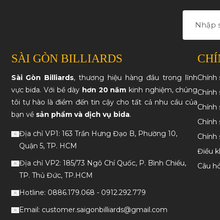
SÀI GÒN BILLIARDS
CHÍ
Sài Gòn Billiards
, thương hiệu hàng đầu trong lĩnh
Chính
vực bida. Với bề dày
hơn 20 năm
kinh nghiệm, chúng
Chính 
tôi tự hào là điểm đến tin cậy cho tất cả nhu cầu của
Chính 
bạn về
sản phẩm và dịch vụ bida
.
Chính 
Địa chỉ VP1: 163 Trần Hưng Đạo B, Phường 10,
Chính
Quận 5, TP. HCM
Điều k
Địa chỉ VP2: 185/73 Ngô Chí Quốc, P. Bình Chiểu,
Câu h
TP. Thủ Đức, TP.HCM
Hotline: 0886.179.068 - 0912.292.779
Email: customer.saigonbilliards@gmail.com