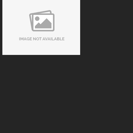
Xu hướng thuê bàn bida thay vì đầu tư sở hữu
Tue 08, 2026