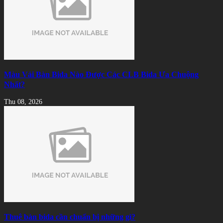
Màu Vải Bàn Bida Nào Được Các CLB Bida Ưa Chuộng
Nhất?
Thu 08, 2026
Thuê bàn bida cần chuẩn bị những gì?