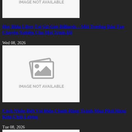
Học Bida Libre Tại Sài Gòn Billiards – Môi Trường Đào Tạo
Chuyên Nghiệp Cho Mọi Trình Độ
Wed 08, 2026
Cách Nhận Biết Vải Bida Chính Hãng Tránh Mua Phải Hàng
Kém Chất Lượng
Tue 08, 2026