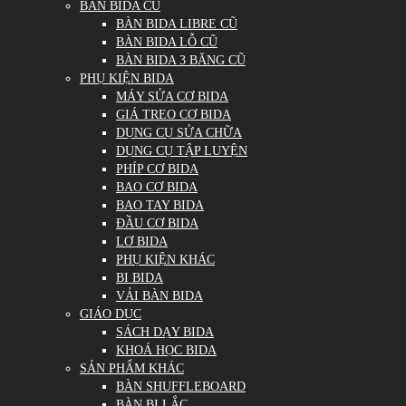
BÀN BIDA CŨ
BÀN BIDA LIBRE CŨ
BÀN BIDA LỖ CŨ
BÀN BIDA 3 BĂNG CŨ
PHỤ KIỆN BIDA
MÁY SỬA CƠ BIDA
GIÁ TREO CƠ BIDA
DỤNG CỤ SỬA CHỮA
DỤNG CỤ TẬP LUYỆN
PHÍP CƠ BIDA
BAO CƠ BIDA
BAO TAY BIDA
ĐẦU CƠ BIDA
LƠ BIDA
PHỤ KIỆN KHÁC
BI BIDA
VẢI BÀN BIDA
GIÁO DỤC
SÁCH DẠY BIDA
KHOÁ HỌC BIDA
SẢN PHẨM KHÁC
BÀN SHUFFLEBOARD
BÀN BI LẮC