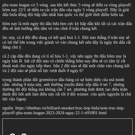
pba team league có 5 vòng. sau khi kết thúc 5 vòng sẽ diễn ra vòng playoff.
hôm nay 22/1 sẽ diễn ra các trận đấu của ngày 5 vòng playoff. Đây là giải
đấu bida đồng đội hấp dẫn nhất hàn quốc và thế giới thời điểm hiện tại.
hôm nay là một ngày thi đấu hứa hẹn cực kỳ hấp dẫn khi tất cả các trận đấu
đều sẽ ảnh hưởng đến tấm vé vào chơi ở trận chung kết.
lúc này, cả 4 đội đều đang có kết quả hoà 1-1. Đội nào thắng ở trận này sẽ
có lợi thế lớn trong việc giành vé vào chung kết nên đây là ngày thi đấu rất
đáng chú ý.
cả 2 cặp đấu đều đang có tỉ số hòa 1-1, vậy nên ngày thi đấu hôm nay là
ngày bản lề. bất cứ đội nào có chiến thắng hôm nay đều sẽ có tâm lý rất
thoải mái cho ngày tiếp theo. liệu 2 đội nào sẽ đặt một chân vào chung kết
và 2 đội nào sẽ phải nỗ lực rượt đuổi ở ngày 6?
trong thành phần đội greenforce đầu bảng có sự hiện diện của mã minh
cẩm. nhưng ở mùa này, anh thường xuyên được xếp đấu ở set 7, nhưng
thường thì đội thắng mà không cần 7 set. phương linh được tạo điều kiện
đánh đôi bởi anh làm điều này rất tốt ở đội winner. còn quốc nguyện là chủ
lực của 1qpay.
nguồn: https://ithethao.vn/billiard-snooker/truc-tiep-bida/xem-truc-tiep-
playoff-pba-team-league-2023-2024-ngay-22-1-tt91801.html