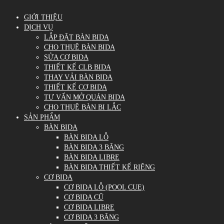
GIỚI THIỆU
DỊCH VỤ
LẮP ĐẶT BÀN BIDA
CHO THUÊ BÀN BIDA
SỬA CƠ BIDA
THIẾT KẾ CLB BIDA
THAY VẢI BÀN BIDA
THIẾT KẾ CƠ BIDA
TƯ VẤN MỞ QUÁN BIDA
CHO THUÊ BÀN BI LẮC
SẢN PHẨM
BÀN BIDA
BÀN BIDA LỖ
BÀN BIDA 3 BĂNG
BÀN BIDA LIBRE
BÀN BIDA THIẾT KẾ RIÊNG
CƠ BIDA
CƠ BIDA LỖ (POOL CUE)
CƠ BIDA CŨ
CƠ BIDA LIBRE
CƠ BIDA 3 BĂNG