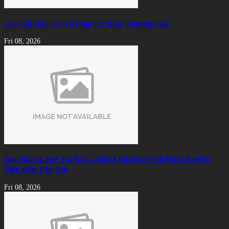
Các Lỗi Đầu Cơ Và Phíp Cơ Bida Thường Gặp
Fri 08, 2026
Dạy Bida Libre Tại Nhà – Học Linh Hoạt Với Huấn Luyện
Viên Đến Tận Nơi
Fri 08, 2026