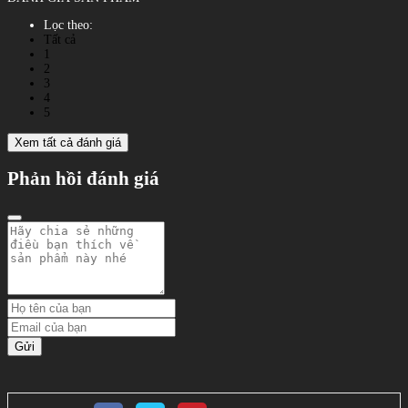
Lọc theo:
Tất cả
1
2
3
4
5
Xem tất cả đánh giá
Phản hồi đánh giá
Gửi