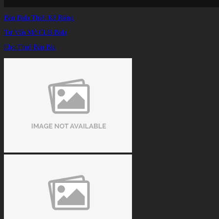
Bàn Bida Thiết Kế Riêng
Tư Vấn Mở CLB Bida
Cho Thuê Bàn Bia