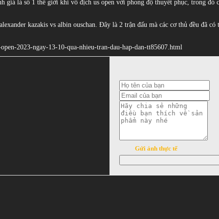
giá là số 1 thế giới khi vô địch us open với phong độ thuyết phục, trong đó c
 alexander kazakis vs albin ouschan. Đây là 2 trận đấu mà các cơ thủ đều đã có 
noi-open-2023-ngay-13-10-qua-nhieu-tran-dau-hap-dan-tt85607.html
Gửi ảnh thực tế