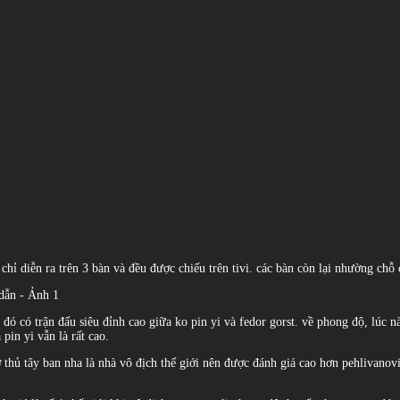
hỉ diễn ra trên 3 bàn và đều được chiếu trên tivi. các bàn còn lại nhường chỗ c
ó có trận đấu siêu đỉnh cao giữa ko pin yi và fedor gorst. về phong độ, lúc nà
pin yi vẫn là rất cao.
cơ thủ tây ban nha là nhà vô địch thế giới nên được đánh giá cao hơn pehlivanov