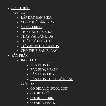
GIỚI THIỆU
DỊCH VỤ
LẮP ĐẶT BÀN BIDA
CHO THUÊ BÀN BIDA
SỬA CƠ BIDA
THIẾT KẾ CLB BIDA
THAY VẢI BÀN BIDA
THIẾT KẾ CƠ BIDA
TƯ VẤN MỞ QUÁN BIDA
CHO THUÊ BÀN BI LẮC
SẢN PHẨM
BÀN BIDA
BÀN BIDA LỖ
BÀN BIDA 3 BĂNG
BÀN BIDA LIBRE
BÀN BIDA THIẾT KẾ RIÊNG
CƠ BIDA
CƠ BIDA LỖ (POOL CUE)
CƠ BIDA CŨ
CƠ BIDA LIBRE
CƠ BIDA 3 BĂNG