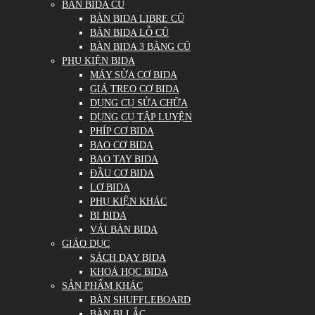
BÀN BIDA CŨ
BÀN BIDA LIBRE CŨ
BÀN BIDA LỖ CŨ
BÀN BIDA 3 BĂNG CŨ
PHỤ KIỆN BIDA
MÁY SỬA CƠ BIDA
GIÁ TREO CƠ BIDA
DỤNG CỤ SỬA CHỮA
DỤNG CỤ TẬP LUYỆN
PHÍP CƠ BIDA
BAO CƠ BIDA
BAO TAY BIDA
ĐẦU CƠ BIDA
LƠ BIDA
PHỤ KIỆN KHÁC
BI BIDA
VẢI BÀN BIDA
GIÁO DỤC
SÁCH DẠY BIDA
KHOÁ HỌC BIDA
SẢN PHẨM KHÁC
BÀN SHUFFLEBOARD
BÀN BI LẮC