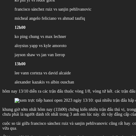
ko pin yi vs fedor gorst
francisco sánchez ruiz vs sanjin pehlivanovic
micheal angelo feliciano vs ahmad taufiq
12h00
ko ping chung vs max lechner
aloysius yapp vs kyle amoroto
jayson shaw vs jan van lierop
13h00
lee vann corteza vs david alcaide
alexander kazakis vs albin ouschan
hôm nay 13/10 diễn ra các trận đấu thuộc vòng 1/8, vòng tứ kết. các trận đấu c
khung giờ sớm nhất hôm nay (11h00) chứng kiến nhiều trận đấu thú vị, trong đ
chưa phải là người đánh tốt nhất trong 3 anh em lúc này. dù vậy đẳng cấp của 
cuộc so tài giữa francisco sánchez ruiz và sanjin pehlivanovic cũng rất hay. 
vừa qua.