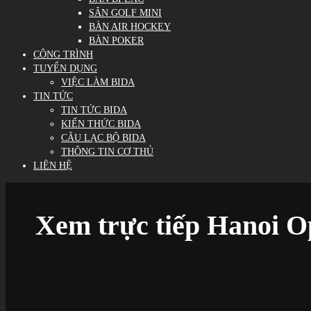
SÂN GOLF MINI
BÀN AIR HOCKEY
BÀN POKER
CÔNG TRÌNH
TUYỂN DỤNG
VIỆC LÀM BIDA
TIN TỨC
TIN TỨC BIDA
KIẾN THỨC BIDA
CÂU LẠC BỘ BIDA
THÔNG TIN CƠ THỦ
LIÊN HỆ
Xem trực tiếp Hanoi O