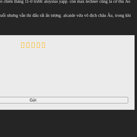
ó chiến thắng 11-0 trước aloysius yapp. còn max lechner cũng là cơ thủ Áo
tuổi nhưng vẫn thi đấu rất ấn tượng. alcaide vừa vô địch châu Âu, trong khi
Gửi