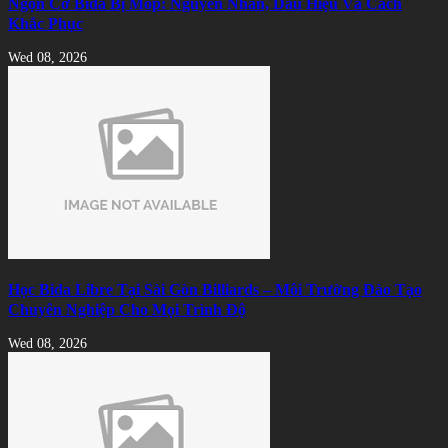
Ngọn Cơ Bida Bị Móp: Nguyên Nhân, Dấu Hiệu Và Cách
Khắc Phục
Wed 08, 2026
Học Bida Libre Tại Sài Gòn Billiards – Môi Trường Đào Tạo
Chuyên Nghiệp Cho Mọi Trình Độ
Wed 08, 2026