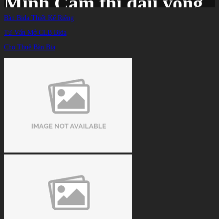
Minh Cẩm thi đấu vòng
Bàn Bida Thiết Kế Riêng
1/16
Tư Vấn Mở CLB Bida
Cho Thuê Bàn Bia
Trang chủ
/
TIN TỨC
/
Xem trực tiếp chặng 5 PBA Tour 2023/2024 ngày 27/10: Anh Chiến, Minh Cẩm
thi đấu vòng 1/16