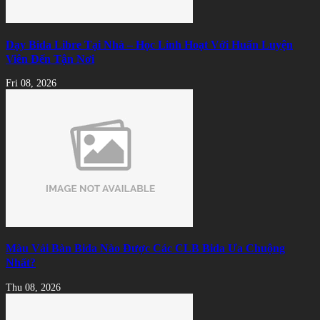
Dạy Bida Libre Tại Nhà – Học Linh Hoạt Với Huấn Luyện
Viên Đến Tận Nơi
Fri 08, 2026
Màu Vải Bàn Bida Nào Được Các CLB Bida Ưa Chuộng
Nhất?
Thu 08, 2026