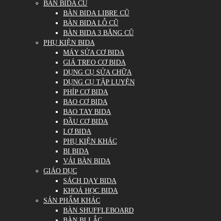
BÀN BIDA CŨ
BÀN BIDA LIBRE CŨ
BÀN BIDA LỖ CŨ
BÀN BIDA 3 BĂNG CŨ
PHỤ KIỆN BIDA
MÁY SỬA CƠ BIDA
GIÁ TREO CƠ BIDA
DỤNG CỤ SỬA CHỮA
DỤNG CỤ TẬP LUYỆN
PHÍP CƠ BIDA
BAO CƠ BIDA
BAO TAY BIDA
ĐẦU CƠ BIDA
LƠ BIDA
PHỤ KIỆN KHÁC
BI BIDA
VẢI BÀN BIDA
GIÁO DỤC
SÁCH DẠY BIDA
KHOÁ HỌC BIDA
SẢN PHẨM KHÁC
BÀN SHUFFLEBOARD
BÀN BI LẮC