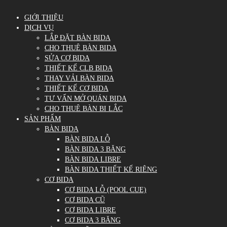
GIỚI THIỆU
DỊCH VỤ
LẮP ĐẶT BÀN BIDA
CHO THUÊ BÀN BIDA
SỬA CƠ BIDA
THIẾT KẾ CLB BIDA
THAY VẢI BÀN BIDA
THIẾT KẾ CƠ BIDA
TƯ VẤN MỞ QUÁN BIDA
CHO THUÊ BÀN BI LẮC
SẢN PHẨM
BÀN BIDA
BÀN BIDA LỖ
BÀN BIDA 3 BĂNG
BÀN BIDA LIBRE
BÀN BIDA THIẾT KẾ RIÊNG
CƠ BIDA
CƠ BIDA LỖ (POOL CUE)
CƠ BIDA CŨ
CƠ BIDA LIBRE
CƠ BIDA 3 BĂNG