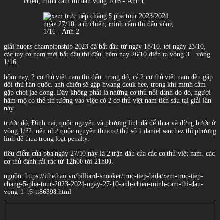
giải huons championship 2023 đã bắt đầu từ ngày 18/10. tới ngày 23/10,
các tay cơ nam mới bắt đầu thi đấu. hôm nay 26/10 diễn ra vòng 3 – vòng
1/16.
hôm nay, 2 cơ thủ việt nam thi đấu. trong đó, cả 2 cơ thủ việt nam đều gặp
đối thủ hàn quốc. anh chiến sẽ gặp hwang deuk hee, trong khi minh cẩm
gặp choi jae dong. Đây không phải là những cơ thủ nổi danh do đó, người
hâm mộ có thể tin tưởng vào việc có 2 cơ thủ việt nam tiến sâu tại giải lần
này.
trước đó, Đình nại, quốc nguyện và phương linh đã để thua và dừng bước ở
vòng 1/32. nếu như quốc nguyện thua cơ thủ số 1 daniel sanchez thì phương
linh để thua trong loạt penalty.
tiêu điểm của pba ngày 27/10 này là 2 trận đấu của các cơ thủ việt nam. các
cơ thủ đánh rải rác từ 12h00 tới 21h00.
nguồn: https://ithethao.vn/billiard-snooker/truc-tiep-bida/xem-truc-tiep-
chang-5-pba-tour-2023-2024-ngay-27-10-anh-chien-minh-cam-thi-dau-
vong-1-16-tt86398.html