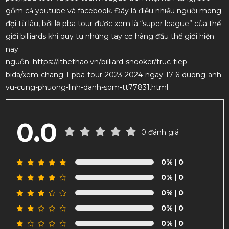
gồm cả youtube và facebook. Đây là điều nhiều người mong
đợi từ lâu, bởi lẽ pba tour được xem là “super league” của thế
giới billiards khi quy tụ những tay cơ hàng đầu thế giới hiện
nay.
nguồn: https://ithethao.vn/billiard-snooker/truc-tiep-
bida/xem-chang-1-pba-tour-2023-2024-ngay-17-6-duong-anh-
vu-cung-phuong-linh-danh-som-tt77831.html
0.0
0 đánh giá
0%
| 0
0%
| 0
0%
| 0
0%
| 0
0%
| 0