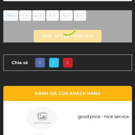
Tất cả
1
2
3
4
5
XEM TẤT CẢ ĐÁNH GIÁ
Chia sẻ
ĐÁNH GIÁ CỦA KHÁCH HÀNG
good price - nice service