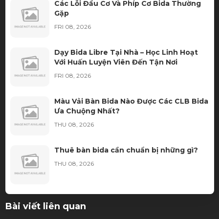
Các Lỗi Đầu Cơ Và Phíp Cơ Bida Thường
Gặp
FRI 08, 2026
Dạy Bida Libre Tại Nhà – Học Linh Hoạt
Với Huấn Luyện Viên Đến Tận Nơi
FRI 08, 2026
Màu Vải Bàn Bida Nào Được Các CLB Bida
Ưa Chuộng Nhất?
THU 08, 2026
Thuê bàn bida cần chuẩn bị những gì?
THU 08, 2026
Ngọn Cơ Bida Bị Móp: Nguyên Nhân, Dấu
Bài viết liên quan
Hiệu Và Cách Khắc Phục