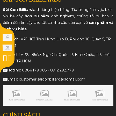
Sài Gòn Billiards
, thương hiệu hàng đầu trong lĩnh vực bida.
Với bề dày
hơn 20 năm
kinh nghiệm, chúng tôi tự hào là
điểm đến tin cậy cho tất cả nhu cầu của bạn về
sản phẩm và
dịch vụ bida
.
Địa chỉ VP1: 163 Trần Hưng Đạo B, Phường 10, Quận 5, TP.
HCM
Địa chỉ VP2: 185/73 Ngô Chí Quốc, P. Bình Chiểu, TP. Thủ
Đức, TP.HCM
Hotline: 0886.179.068 - 0912.292.779
Email: customer.saigonbilliards@gmail.com
CHÍNH SÁCH