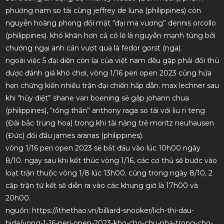
phương nam so tài cùng jeffrey de luna (philippines) còn
nguyễn hoàng phong đối mặt “đại ma vương” dennis orcollo
(philippines). khó khăn hơn cả có lẽ là nguyễn mạnh tùng bởi
chướng ngại anh cần vượt qua là fedor gorst (nga).
ngoài việc 5 đại diện còn lại của việt nam đều gặp phải đối thủ
được đánh giá khó chơi, vòng 1/16 peri open 2023 cũng hứa
hẹn chứng kiến nhiều trận đại chiến hấp dẫn. max lechner sau
khi “hủy diệt” shane van boening sẽ gặp johann chua
(philippines), “rồng thần” anthony raga so tài với liu ri teng
(Đài bắc trung hoa) trong khi tài năng trẻ moritz neuhausen
(Đức) đối đầu james aranas (philippines).
vòng 1/16 peri open 2023 sẽ bắt đầu vào lúc 10h00 ngày
8/10. ngay sau khi kết thúc vòng 1/16, các cơ thủ sẽ bước vào
loạt trận thuộc vòng 1/8 lúc 13h00. cũng trong ngày 8/10, 2
cặp trận tứ kết sẽ diễn ra vào các khung giờ là 17h00 và
20h00.
nguồn: https://ithethao.vn/billiard-snooker/lich-thi-dau-
bida/vong-1-16-peri-open-2023-kho-cho-chu-nha-trong-cho-