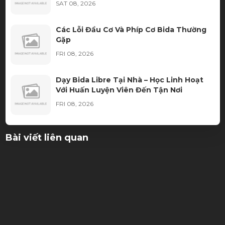
SAT 08, 2026
Các Lỗi Đầu Cơ Và Phíp Cơ Bida Thường
Gặp
FRI 08, 2026
Dạy Bida Libre Tại Nhà – Học Linh Hoạt
Với Huấn Luyện Viên Đến Tận Nơi
FRI 08, 2026
Màu Vải Bàn Bida Nào Được Các CLB Bida
Bài viết liên quan
Ưa Chuộng Nhất?
THU 08, 2026
Thuê bàn bida cần chuẩn bị những gì?
THU 08, 2026