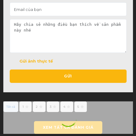
Gửi ảnh thực tế
GỬI
Tất cả
1
2
3
4
5
XEM TẤT CẢ ĐÁNH GIÁ