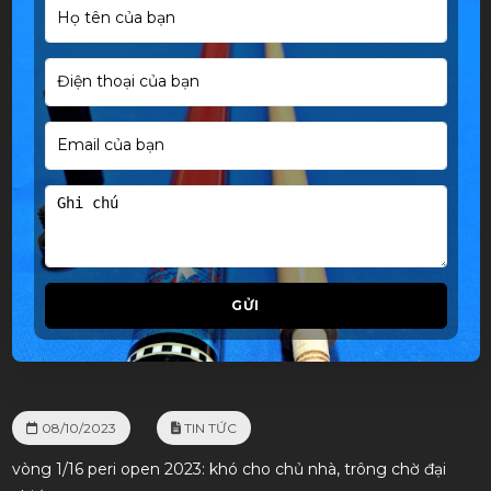
GỬI
08/10/2023
TIN TỨC
vòng 1/16 peri open 2023: khó cho chủ nhà, trông chờ đại