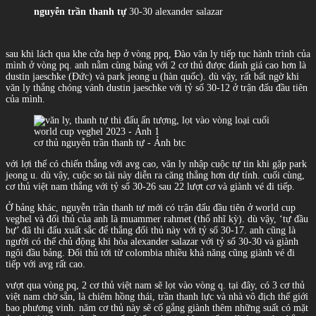
nguyễn trần thanh tự
30-30 alexander salazar
sau khi lách qua khe cửa hẹp ở vòng ppq, Đào văn ly tiếp tục hành trình của
mình ở vòng pq. anh nằm cùng bảng với 2 cơ thủ được đánh giá cao hơn là
dustin jaeschke (Đức) và park jeong u (hàn quốc). dù vậy, rất bất ngờ khi
văn ly thắng chóng vánh dustin jaeschke với tỷ số 30-12 ở trận đấu đầu tiên
của mình.
cơ thủ nguyễn trần thanh tự - Ảnh btc
với lợi thế có chiến thắng với avg cao, văn ly nhập cuộc tự tin khi gặp park
jeong u. dù vậy, cuộc so tài này diễn ra căng thẳng hơn dự tính. cuối cùng,
cơ thủ việt nam thắng với tỷ số 30-26 sau 22 lượt cơ và giành vé đi tiếp.
Ở bảng khác, nguyễn trần thanh tự mới có trận đấu đầu tiên ở world cup
veghel và đối thủ của anh là muammer rahmet (thổ nhĩ kỳ). dù vậy, ‘tự đầu
bự’ đã thi đấu xuất sắc để thắng đối thủ này với tỷ số 30-17. anh cũng là
người có thế chủ động khi hòa alexander salazar với tỷ số 30-30 và giành
ngôi đầu bảng. Đối thủ tới từ colombia nhiều khả năng cũng giành vé đi
tiếp với avg rất cao.
vượt qua vòng pq, 2 cơ thủ việt nam sẽ lọt vào vòng q. tại đây, có 3 cơ thủ
việt nam chờ sẵn, là chiêm hồng thái, trần thanh lực và nhà vô địch thế giới
bao phương vinh. năm cơ thủ này sẽ cố gắng giành thêm những suất có mặt