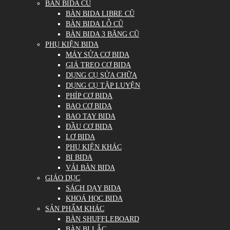
BÀN BIDA CŨ
BÀN BIDA LIBRE CŨ
BÀN BIDA LỖ CŨ
BÀN BIDA 3 BĂNG CŨ
PHỤ KIỆN BIDA
MÁY SỬA CƠ BIDA
GIÁ TREO CƠ BIDA
DỤNG CỤ SỬA CHỮA
DỤNG CỤ TẬP LUYỆN
PHÍP CƠ BIDA
BAO CƠ BIDA
BAO TAY BIDA
ĐẦU CƠ BIDA
LƠ BIDA
PHỤ KIỆN KHÁC
BI BIDA
VẢI BÀN BIDA
GIÁO DỤC
SÁCH DẠY BIDA
KHOÁ HỌC BIDA
SẢN PHẨM KHÁC
BÀN SHUFFLEBOARD
BÀN BI LẮC