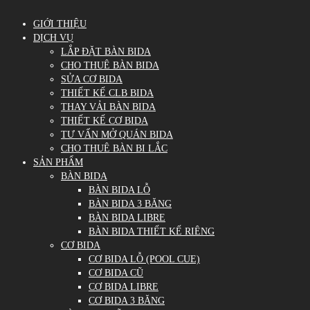
GIỚI THIỆU
DỊCH VỤ
LẮP ĐẶT BÀN BIDA
CHO THUÊ BÀN BIDA
SỬA CƠ BIDA
THIẾT KẾ CLB BIDA
THAY VẢI BÀN BIDA
THIẾT KẾ CƠ BIDA
TƯ VẤN MỞ QUÁN BIDA
CHO THUÊ BÀN BI LẮC
SẢN PHẨM
BÀN BIDA
BÀN BIDA LỖ
BÀN BIDA 3 BĂNG
BÀN BIDA LIBRE
BÀN BIDA THIẾT KẾ RIÊNG
CƠ BIDA
CƠ BIDA LỖ (POOL CUE)
CƠ BIDA CŨ
CƠ BIDA LIBRE
CƠ BIDA 3 BĂNG