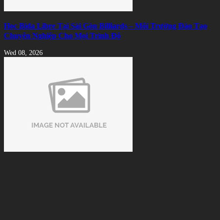
Học Bida Libre Tại Sài Gòn Billiards – Môi Trường Đào Tạo
Chuyên Nghiệp Cho Mọi Trình Độ
Wed 08, 2026
Cách Nhận Biết Vải Bida Chính Hãng Tránh Mua Phải Hàng
Kém Chất Lượng
Tue 08, 2026