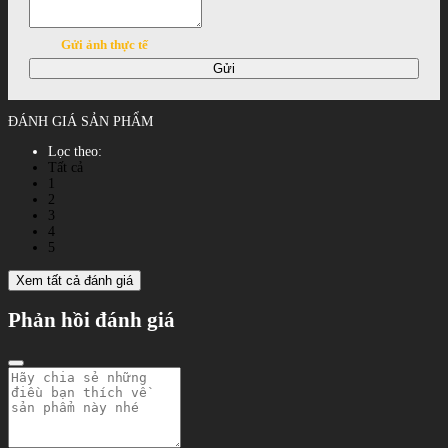
Gửi ảnh thực tế
Gửi
ĐÁNH GIÁ SẢN PHẨM
Lọc theo:
Tất cả
1
2
3
4
5
Xem tất cả đánh giá
Phản hồi đánh giá