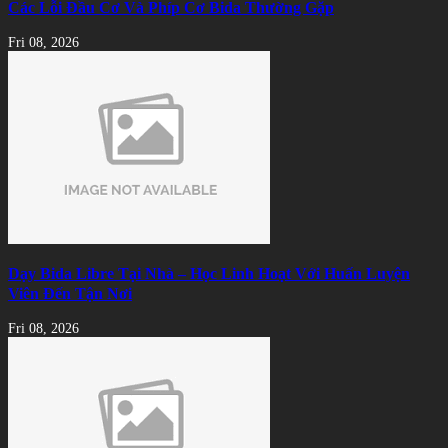
Các Lỗi Đầu Cơ Và Phíp Cơ Bida Thường Gặp
Fri 08, 2026
Dạy Bida Libre Tại Nhà – Học Linh Hoạt Với Huấn Luyện
Viên Đến Tận Nơi
Fri 08, 2026