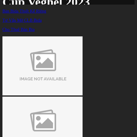
Cup Veghel 2023
Bàn Bida Thiết Kế Riêng
Tư Vấn Mở CLB Bida
Trang chủ
/
TIN TỨC
/
Cho Thuê Bàn Bia
Văn Ly, Thanh Tự thi đấu ấn tượng, lọt vào vòng loại cuối World Cup Veghel
2023