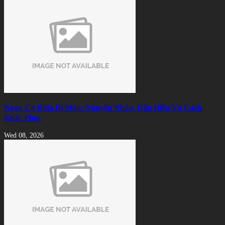
Ngọn Cơ Bida Bị Móp: Nguyên Nhân, Dấu Hiệu Và Cách
Khắc Phục
Wed 08, 2026