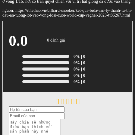
ở vòng 1/16, nơi có trần quyết chiến với vị trí hạt giống đã được vào thẳng.
nguồn: https://ithethao.vn/billiard-snooker/ket-qua-bida/van-ly-thanh-tu-thi-
dau-an-tuong-lot-vao-vong-loai-cuoi-world-cup-veghel-2023-tt86267.html
0.0
0 đánh giá
0%
| 0
0%
| 0
0%
| 0
0%
| 0
0%
| 0