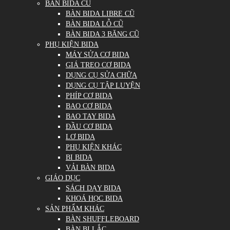
BÀN BIDA CŨ
BÀN BIDA LIBRE CŨ
BÀN BIDA LỖ CŨ
BÀN BIDA 3 BĂNG CŨ
PHỤ KIỆN BIDA
MÁY SỬA CƠ BIDA
GIÁ TREO CƠ BIDA
DỤNG CỤ SỬA CHỮA
DỤNG CỤ TẬP LUYỆN
PHÍP CƠ BIDA
BAO CƠ BIDA
BAO TAY BIDA
ĐẦU CƠ BIDA
LƠ BIDA
PHỤ KIỆN KHÁC
BI BIDA
VẢI BÀN BIDA
GIÁO DỤC
SÁCH DẠY BIDA
KHOÁ HỌC BIDA
SẢN PHẨM KHÁC
BÀN SHUFFLEBOARD
BÀN BI LẮC