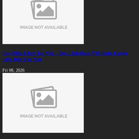
Dạy Bida Libre Tại Nhà – Học Linh Hoạt Với Huấn Luyện
Viên Đến Tận Nơi
Fri 08, 2026