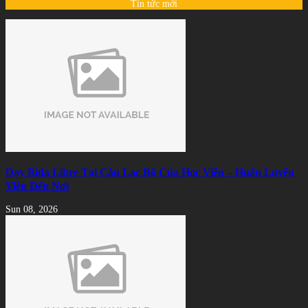
Tin tức mới
Dạy Bida Libre Tại Câu Lạc Bộ Của Học Viên – Huấn Luyện
Viên Đến Nơi
Sun 08, 2026