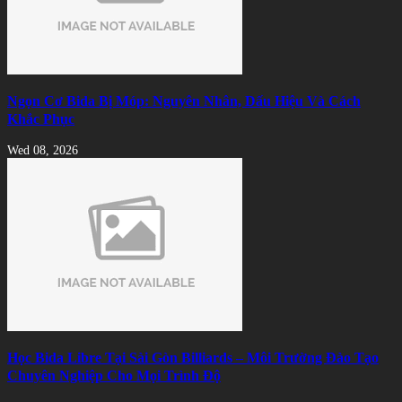
Ngọn Cơ Bida Bị Móp: Nguyên Nhân, Dấu Hiệu Và Cách
Khắc Phục
Wed 08, 2026
Học Bida Libre Tại Sài Gòn Billiards – Môi Trường Đào Tạo
Chuyên Nghiệp Cho Mọi Trình Độ