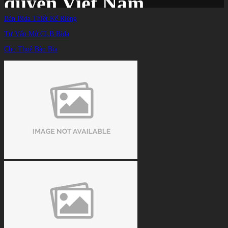
quyền Việt Nam
Bàn Bida Thiết Kế Riêng
Tư Vấn Mở CLB Bida
Trang chủ
/
TIN TỨC
/
Cho Thuê Bàn Bia
Trần Quyết Chiến bỏ giải đấu ở Trung Quốc vì hình ảnh vi phạm chủ quyền Việt
Nam