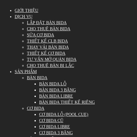
GIỚI THIỆU
DỊCH VỤ
LẮP ĐẶT BÀN BIDA
CHO THUÊ BÀN BIDA
SỬA CƠ BIDA
THIẾT KẾ CLB BIDA
THAY VẢI BÀN BIDA
THIẾT KẾ CƠ BIDA
TƯ VẤN MỞ QUÁN BIDA
CHO THUÊ BÀN BI LẮC
SẢN PHẨM
BÀN BIDA
BÀN BIDA LỖ
BÀN BIDA 3 BĂNG
BÀN BIDA LIBRE
BÀN BIDA THIẾT KẾ RIÊNG
CƠ BIDA
CƠ BIDA LỖ (POOL CUE)
CƠ BIDA CŨ
CƠ BIDA LIBRE
CƠ BIDA 3 BĂNG