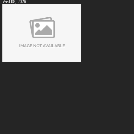
Wed 08, 2026
Cách Nhận Biết Vải Bida Chính Hãng Tránh Mua Phải Hàng
Kém Chất Lượng
Tue 08, 2026