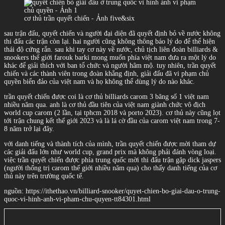
cơ thủ trần quyết chiến - Ảnh five&six
sau trận đấu, quyết chiến và người đại diện đã quyết định bỏ về nước không
thi đấu các trận còn lại. hai người cũng không thông báo lý do để thể hiện
thái độ cứng rắn. sau khi tay cơ này về nước, chủ tịch liên đoàn billiards &
snookers thế giới farouk barki mong muốn phía việt nam đưa ra một lý do
khác để giải thích với ban tổ chức và người hâm mộ. tuy nhiên, trần quyết
chiến và các thành viên trong đoàn khẳng định, giải đấu đã vi phạm chủ
quyền biển đảo của việt nam và họ không thể dùng lý do nào khác.
trần quyết chiến được coi là cơ thủ billiards carom 3 băng số 1 việt nam
nhiều năm qua. anh là cơ thủ đầu tiên của việt nam giành chức vô địch
world cup carom (2 lần, tại tphcm 2018 và porto 2023). cơ thủ này cũng lọt
tới trận chung kết thế giới 2023 và là lá cờ đầu của carom việt nam trong 7-
8 năm trở lại đây.
với danh tiếng và thành tích của mình, trần quyết chiến được mời tham dự
các giải đấu lớn như world cup, grand prix mà không phải đánh vòng loại.
việc trần quyết chiến được phía trung quốc mời thi đấu trận gặp dick jaspers
(người thống trị carom thế giới nhiều năm qua) cho thấy danh tiếng của cơ
thủ này trên trường quốc tế.
nguồn: https://ithethao.vn/billiard-snooker/quyet-chien-bo-giai-dau-o-trung-
quoc-vi-hinh-anh-vi-pham-chu-quyen-tt84301.html