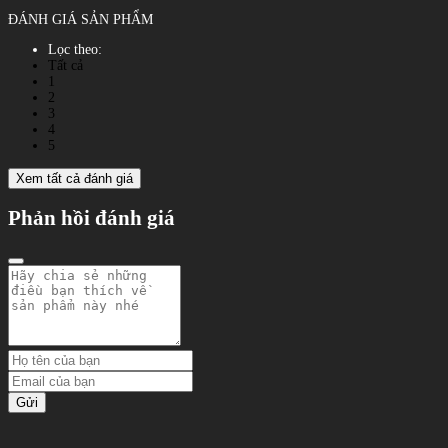
ĐÁNH GIÁ SẢN PHẨM
Lọc theo:
Tất cả
1
2
3
4
5
Xem tất cả đánh giá
Phản hồi đánh giá
Gửi