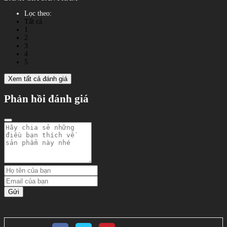
Lọc theo:
Tất cả
1
2
3
4
5
Xem tất cả đánh giá
Phản hồi đánh giá
Gửi