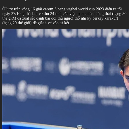
Ở lượt trận vòng 16 giải carom 3 băng veghel world cup 2023 diễn ra tối
ngày 27/10 tại hà lan, cơ thủ 24 tuổi của việt nam chiêm hồng thái (hạng 30
thế giới) đã xuất sắc đánh bại đối thủ người thổ nhĩ kỳ berkay karakurt
(hạng 20 thế giới) để giành vé vào tứ kết.