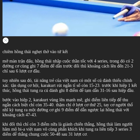
chiêm hồng thái nghẹt thở vào tứ kết
mở màn trận đấu, hồng thái nhập cuộc thần tốc với 4 series, trong đó có 2
đường cơ cùng ghi 7 điểm để dẫn trước đối thủ khoảng cách lên đến 21-3
chỉ sau 6 lượt cơ đầu.
tuy nhiên sau đó, tài năng trẻ của việt nam có một số cú đánh thiếu chính
xác. tận dụng cơ hội, karakurt rút ngắn tỉ số còn 15-23. trước khi hiệp 1 kết
thúc, hồng thái tung ra cú đánh ghi 8 điểm để tạm dẫn 31-16 sau hiệp đầu.
bước vào hiệp 2, karakurt vùng lên mạnh mẽ, ghi điểm liên tiếp để thu
ngắn cách biệt chỉ còn 35-40. thậm chí ở lượt cơ thứ 25, tay cơ người thổ
nhĩ kỳ tung ra một đường cơ ghi 9 điểm để dẫn ngược lại hồng thái với
khoảng cách 47-43.
khi đối thủ chỉ còn 3 điểm nữa là giành chiến thắng, hồng thái làm người
hâm mộ bi-a việt nam vô cùng phấn khích khi tung ra liên tiếp 3 series 3
điểm để thắng chung cuộc 50-48 sau 31 lượt cơ.