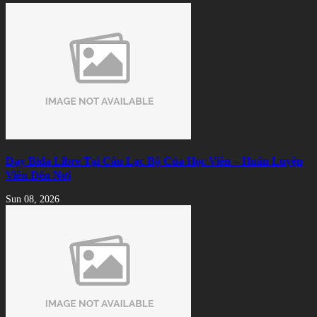
Dạy Bida Libre Tại Câu Lạc Bộ Của Học Viên – Huấn Luyện
Viên Đến Nơi
Sun 08, 2026