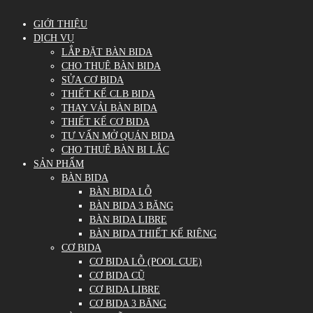
GIỚI THIỆU
DỊCH VỤ
LẮP ĐẶT BÀN BIDA
CHO THUÊ BÀN BIDA
SỬA CƠ BIDA
THIẾT KẾ CLB BIDA
THAY VẢI BÀN BIDA
THIẾT KẾ CƠ BIDA
TƯ VẤN MỞ QUÁN BIDA
CHO THUÊ BÀN BI LẮC
SẢN PHẨM
BÀN BIDA
BÀN BIDA LỖ
BÀN BIDA 3 BĂNG
BÀN BIDA LIBRE
BÀN BIDA THIẾT KẾ RIÊNG
CƠ BIDA
CƠ BIDA LỖ (POOL CUE)
CƠ BIDA CŨ
CƠ BIDA LIBRE
CƠ BIDA 3 BĂNG