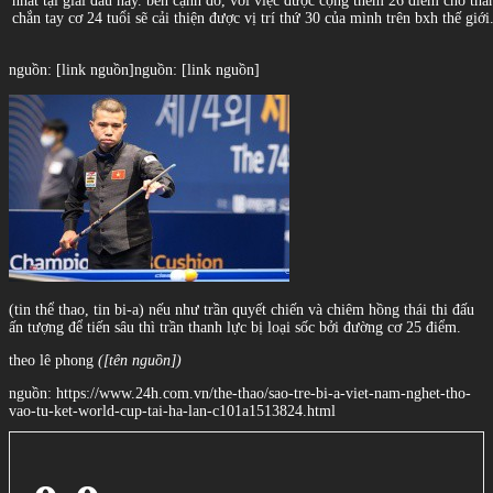
nhất tại giải đấu này. bên cạnh đó, với việc được cộng thêm 26 điểm cho thàn
chắn tay cơ 24 tuổi sẽ cải thiện được vị trí thứ 30 của mình trên bxh thế giới
nguồn: [link nguồn]
nguồn: [link nguồn]
(tin thể thao, tin bi-a) nếu như trần quyết chiến và chiêm hồng thái thi đấu
ấn tượng để tiến sâu thì trần thanh lực bị loại sốc bởi đường cơ 25 điểm.
theo lê phong
([tên nguồn])
nguồn: https://www.24h.com.vn/the-thao/sao-tre-bi-a-viet-nam-nghet-tho-
vao-tu-ket-world-cup-tai-ha-lan-c101a1513824.html