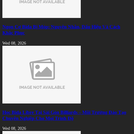
Ngọn Cơ Bida Bị Móp: Nguyên Nhân, Dấu Hiệu Và Cách
Khắc Phục
Wed 08, 2026
Học Bida Libre Tại Sài Gòn Billiards – Môi Trường Đào Tạo
Chuyên Nghiệp Cho Mọi Trình Độ
Wed 08, 2026