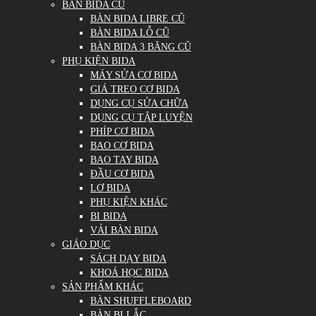
BÀN BIDA CŨ
BÀN BIDA LIBRE CŨ
BÀN BIDA LỖ CŨ
BÀN BIDA 3 BĂNG CŨ
PHỤ KIỆN BIDA
MÁY SỬA CƠ BIDA
GIÁ TREO CƠ BIDA
DỤNG CỤ SỬA CHỮA
DỤNG CỤ TẬP LUYỆN
PHÍP CƠ BIDA
BAO CƠ BIDA
BAO TAY BIDA
ĐẦU CƠ BIDA
LƠ BIDA
PHỤ KIỆN KHÁC
BI BIDA
VẢI BÀN BIDA
GIÁO DỤC
SÁCH DẠY BIDA
KHOÁ HỌC BIDA
SẢN PHẨM KHÁC
BÀN SHUFFLEBOARD
BÀN BI LẮC