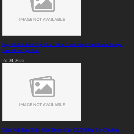
Dạy Bida Libre Tại Nhà – Học Linh Hoạt Với Huấn Luyện
Viên Đến Tận Nơi
Fri 08, 2026
Màu Vải Bàn Bida Nào Được Các CLB Bida Ưa Chuộng