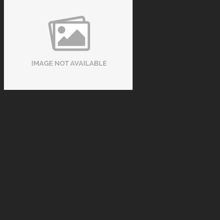
Cách Nhận Biết Vải Bida Chính Hãng Tránh Mua Phải Hàng
Kém Chất Lượng
Tue 08, 2026