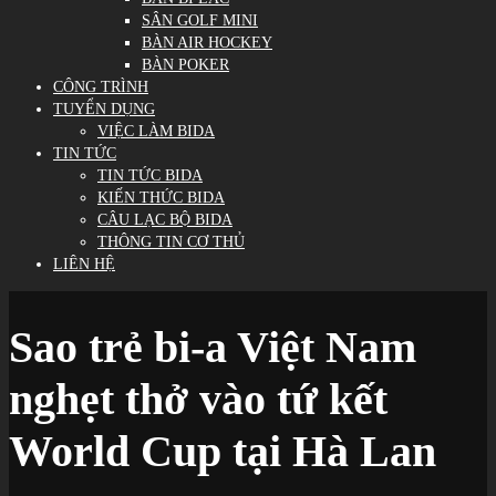
SÂN GOLF MINI
BÀN AIR HOCKEY
BÀN POKER
CÔNG TRÌNH
TUYỂN DỤNG
VIỆC LÀM BIDA
TIN TỨC
TIN TỨC BIDA
KIẾN THỨC BIDA
CÂU LẠC BỘ BIDA
THÔNG TIN CƠ THỦ
LIÊN HỆ
Sao trẻ bi-a Việt Nam
nghẹt thở vào tứ kết
World Cup tại Hà Lan