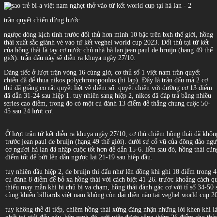
trần quyết chiến dừng bước
ngược dòng kịch tính trước đối thủ hơn mình 10 bậc trên bxh thế giới, hồng
thái xuất sắc giành vé vào tứ kết veghel world cup 2023. Đối thủ tại tứ kết
của hồng thái là tay cơ nước chủ nhà hà lan jean paul de bruijn (hạng 49 thế
giới). trận đấu này sẽ diễn ra khuya ngày 27/10.
Đáng tiếc ở lượt trận vòng 16 cùng giờ, cơ thủ số 1 việt nam trần quyết
chiến đã để thua nikos polychronopoulos (hi lạp). Đây là trận đấu mà 2 cơ
thủ đã giằng co rất quyết liệt về điểm số. quyết chiến với đường cơ 13 điểm
đã dẫn 31-24 sau hiệp 1. tuy nhiên sang hiệp 2, nikos đã đáp trả bằng nhiều
series cao điểm, trong đó có một cú đánh 13 điểm để thắng chung cuộc 50-
45 sau 24 lượt cơ.
Ở lượt trận tứ kết diễn ra khuya ngày 27/10, cơ thủ chiêm hồng thái đã khôn
trước jean paul de bruijn (hạng 49 thế giới). dưới sự cổ vũ của đông đảo n
cơ người hà lan đã nhập cuộc tốt hơn để dẫn 15-6. liền sau đó, hồng thái cũ
điểm tốt để bứt lên dẫn ngược lại 21-19 sau hiệp đầu.
tuy nhiên đầu hiệp 2, de bruijn thi đấu như lên đồng khi ghi 18 điểm trong 4
cú đánh 8 điểm để bỏ xa hồng thái với cách biệt 41-26. trước khoảng cách q
thiếu may mắn khi bi chủ bị va chạm, hồng thái đành gác cơ với tỉ số 34-50 
cũng khiến billiards việt nam không còn đại diện nào tại veghel world cup 2
tuy không thể đi tiếp, chiêm hồng thái xứng đáng nhận những lời khen khi là