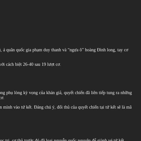
ũ, á quân quốc gia phạm duy thanh và “ngựa ô” hoàng Đình long, tay cơ
ới cách biệt 26-40 sau 19 lượt cơ.
ng phụ lòng kỳ vọng của khán giả, quyết chiến đã liên tiếp tung ra những
cơ.
ên mình vào tứ kết. Đáng chú ý, đối thủ của quyết chiến tại tứ kết sẽ là mã
c trị, cơ thủ trước đó đã loại nguyễn quốc nguyện để giành vé tứ kết.