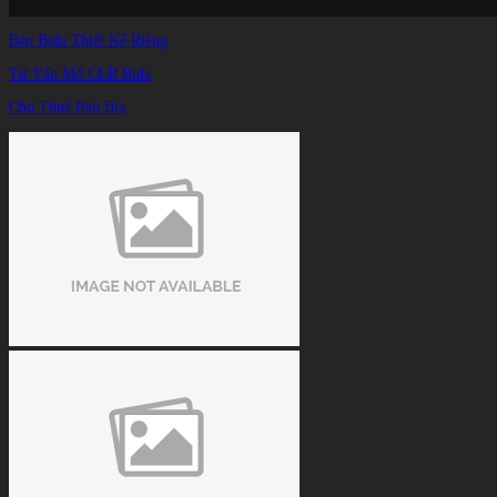
Bàn Bida Thiết Kế Riêng
Tư Vấn Mở CLB Bida
Cho Thuê Bàn Bia