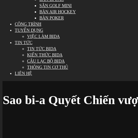
SÂN GOLF MINI
BÀN AIR HOCKEY
BÀN POKER
CÔNG TRÌNH
TUYỂN DỤNG
VIỆC LÀM BIDA
TIN TỨC
TIN TỨC BIDA
KIẾN THỨC BIDA
CÂU LẠC BỘ BIDA
THÔNG TIN CƠ THỦ
LIÊN HỆ
Sao bi-a Quyết Chiến vư