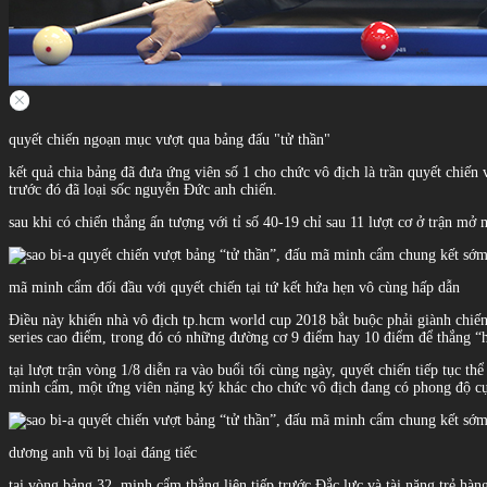
quyết chiến ngoạn mục vượt qua bảng đấu "tử thần"
kết quả chia bảng đã đưa ứng viên số 1 cho chức vô địch là trần quyết chiế
trước đó đã loại sốc nguyễn Đức anh chiến.
sau khi có chiến thắng ấn tượng với tỉ số 40-19 chỉ sau 11 lượt cơ ở trận mở
mã minh cẩm đối đầu với quyết chiến tại tứ kết hứa hẹn vô cùng hấp dẫn
Điều này khiến nhà vô địch tp.hcm world cup 2018 bắt buộc phải giành chiến 
series cao điểm, trong đó có những đường cơ 9 điểm hay 10 điểm để thắng “hủy
tại lượt trận vòng 1/8 diễn ra vào buổi tối cùng ngày, quyết chiến tiếp tục th
minh cẩm, một ứng viên nặng ký khác cho chức vô địch đang có phong độ cự
dương anh vũ bị loại đáng tiếc
tại vòng bảng 32, minh cẩm thắng liên tiếp trước Đắc lực và tài năng trẻ hà