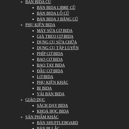
BÀN BIDA CŨ
BÀN BIDA LIBRE CŨ
BÀN BIDA LỖ CŨ
BÀN BIDA 3 BĂNG CŨ
PHỤ KIỆN BIDA
MÁY SỬA CƠ BIDA
GIÁ TREO CƠ BIDA
DỤNG CỤ SỬA CHỮA
DỤNG CỤ TẬP LUYỆN
PHÍP CƠ BIDA
BAO CƠ BIDA
BAO TAY BIDA
ĐẦU CƠ BIDA
LƠ BIDA
PHỤ KIỆN KHÁC
BI BIDA
VẢI BÀN BIDA
GIÁO DỤC
SÁCH DẠY BIDA
KHOÁ HỌC BIDA
SẢN PHẨM KHÁC
BÀN SHUFFLEBOARD
BÀN BI LẮC