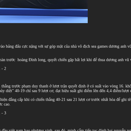
n vào bảng đấu cực nặng với sự góp mặt của nhà vô địch sea games dương anh v
 màn trước hoàng Đình long, quyết chiến gặp bất lợi khi để thua dương anh vũ v
thắng trước phạm duy thanh ở lượt trận quyết định ở có suất vào vòng 16. khô
 diệt” 40-19 chỉ sau 9 lượt cơ, đạt hiệu suất ghi điểm lên đến 4,4 điểm/lượt 
ể hiện đẳng cấp khi có chiến thắng 40-21 sau 21 lượt cơ trước nhất hòa để ghi t
c cao.
ng đầu việt nam bao phương vinh. sau đó, minh cẩm tiếp tục đánh bại nguyễn ngọ