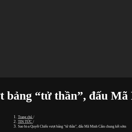
ợt bảng “tử thần”, đấu M
Trang chủ
/
TIN TỨC
/
Sao bi-a Quyết Chiến vượt bảng “tử thần”, đấu Mã Minh Cẩm chung kết sớm