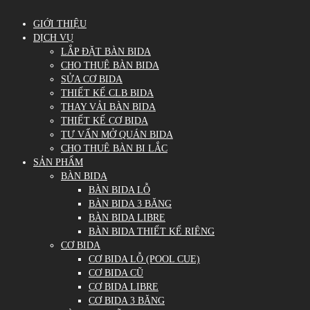
GIỚI THIỆU
DỊCH VỤ
LẮP ĐẶT BÀN BIDA
CHO THUÊ BÀN BIDA
SỬA CƠ BIDA
THIẾT KẾ CLB BIDA
THAY VẢI BÀN BIDA
THIẾT KẾ CƠ BIDA
TƯ VẤN MỞ QUÁN BIDA
CHO THUÊ BÀN BI LẮC
SẢN PHẨM
BÀN BIDA
BÀN BIDA LỖ
BÀN BIDA 3 BĂNG
BÀN BIDA LIBRE
BÀN BIDA THIẾT KẾ RIÊNG
CƠ BIDA
CƠ BIDA LỖ (POOL CUE)
CƠ BIDA CŨ
CƠ BIDA LIBRE
CƠ BIDA 3 BĂNG