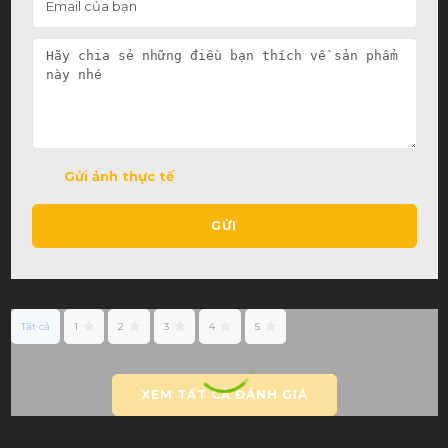
Gửi ảnh thực tế
GỬI
Tất cả
1
2
3
4
5
XEM TẤT CẢ ĐÁNH GIÁ