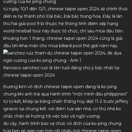
vương của ko ping chung
từ ngày 10/1 đến 12/1, chinese taipei open 2024 sẽ chính thức
diễn ra tại thành phố Đài bắc, Đài bắc trung hoa. Đây là lần
thứ hai giải pool 9 bi thuộc hệ thống tính điểm xếp hạng
world nineball tour này được tổ chức, chỉ sau mùa đầu tiên
khoảng hơn 1 tháng. chinese taipei open 2024 cũng là giải
đấu lớn khai màn cho mùa billiard pool thế giới năm nay.
francisco sanchez ruiz là tên tuổi đáng chú ý bậc nhất tại
chinese taipei open 2024
Đương kim vô địch chinese taipei open đang là ko ping
chung khi anh trải qua hành trình “một mình đấu philippines”
từ tứ kết, khép lại bằng chiến thắng hủy diệt 11-2 trước jeffery
ignacio tại chung kết. với điểm tựa sân nhà, cơ thủ nhà ko
chắc chắn sẽ hướng tới việc bảo vệ ngôi vương.
dù vậy, hành trình bảo vệ chức vô địch của ko ping chung
hứa hẹn sẽ gian nan hơn rất nhiều bởi chinese taipei open