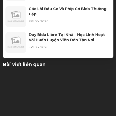
Các Lỗi Đầu Cơ Và Phíp Cơ Bida Thường
Gặp
FRI 08, 2026
Dạy Bida Libre Tại Nhà – Học Linh Hoạt
Với Huấn Luyện Viên Đến Tận Nơi
FRI 08, 2026
Màu Vải Bàn Bida Nào Được Các CLB Bida
Bài viết liên quan
Ưa Chuộng Nhất?
THU 08, 2026
Thuê bàn bida cần chuẩn bị những gì?
THU 08, 2026
Ngọn Cơ Bida Bị Móp: Nguyên Nhân, Dấu