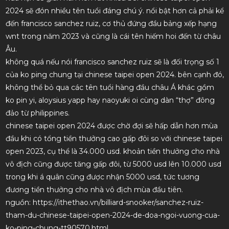
2024 sẽ đón nhiều tên tuổi đáng chú ý. nổi bật hơn cả phải kể
đến francisco sanchez ruiz, cơ thủ đứng đầu bảng xếp hạng
wnt trong năm 2023 và cũng là cái tên hiếm hoi đến từ châu
Âu.
không quá nếu nói francisco sanchez ruiz sẽ là đối trọng số 1
của ko ping chung tại chinese taipei open 2024. bên cạnh đó,
không thể bỏ qua các tên tuổi hàng đầu châu Á khác gồm
ko pin yi, aloysius yapp hay naoyuki oi cùng dàn “thợ” đông
đảo từ philippines.
chinese taipei open 2024 được chờ đợi sẽ hấp dẫn hơn mùa
đầu khi có tổng tiền thưởng cao gấp đôi so với chinese taipei
open 2023, cụ thể là 34.000 usd. khoản tiền thưởng cho nhà
vô địch cũng được tăng gấp đôi, từ 5000 usd lên 10.000 usd
trong khi á quân cũng được nhận 5000 usd, tức tương
đương tiền thưởng cho nhà vô địch mùa đầu tiên.
nguồn: https://ithethao.vn/billiard-snooker/sanchez-ruiz-
tham-du-chinese-taipei-open-2024-de-doa-ngoi-vuong-cua-
ko-ping-chung-tt90570.html