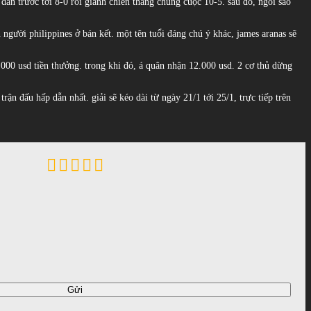
ã dẫn trước tới 8-0 rồi giành chiến thắng chung cuộc 10-5. sau đó, ngôi sao
hủ người philippines ở bán kết. một tên tuổi đáng chú ý khác, james aranas sẽ
5.000 usd tiền thưởng. trong khi đó, á quân nhận 12.000 usd. 2 cơ thủ dừng
ận đấu hấp dẫn nhất. giải sẽ kéo dài từ ngày 21/1 tới 25/1, trực tiếp trên
Gửi