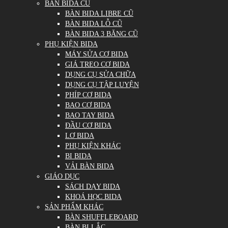
BÀN BIDA CŨ
BÀN BIDA LIBRE CŨ
BÀN BIDA LỖ CŨ
BÀN BIDA 3 BĂNG CŨ
PHỤ KIỆN BIDA
MÁY SỬA CƠ BIDA
GIÁ TREO CƠ BIDA
DỤNG CỤ SỬA CHỮA
DỤNG CỤ TẬP LUYỆN
PHÍP CƠ BIDA
BAO CƠ BIDA
BAO TAY BIDA
ĐẦU CƠ BIDA
LƠ BIDA
PHỤ KIỆN KHÁC
BI BIDA
VẢI BÀN BIDA
GIÁO DỤC
SÁCH DẠY BIDA
KHOÁ HỌC BIDA
SẢN PHẨM KHÁC
BÀN SHUFFLEBOARD
BÀN BI LẮC