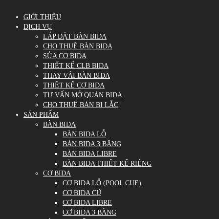
GIỚI THIỆU
DỊCH VỤ
LẮP ĐẶT BÀN BIDA
CHO THUÊ BÀN BIDA
SỬA CƠ BIDA
THIẾT KẾ CLB BIDA
THAY VẢI BÀN BIDA
THIẾT KẾ CƠ BIDA
TƯ VẤN MỞ QUÁN BIDA
CHO THUÊ BÀN BI LẮC
SẢN PHẨM
BÀN BIDA
BÀN BIDA LỖ
BÀN BIDA 3 BĂNG
BÀN BIDA LIBRE
BÀN BIDA THIẾT KẾ RIÊNG
CƠ BIDA
CƠ BIDA LỖ (POOL CUE)
CƠ BIDA CŨ
CƠ BIDA LIBRE
CƠ BIDA 3 BĂNG