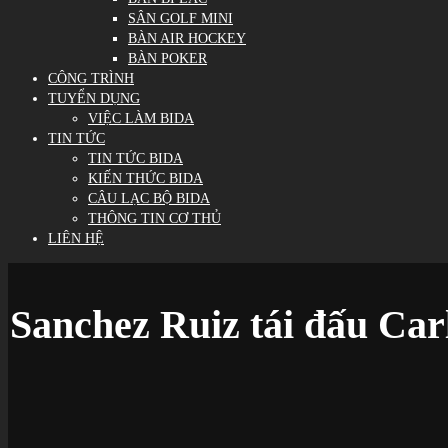
SÂN GOLF MINI
BÀN AIR HOCKEY
BÀN POKER
CÔNG TRÌNH
TUYỂN DỤNG
VIỆC LÀM BIDA
TIN TỨC
TIN TỨC BIDA
KIẾN THỨC BIDA
CÂU LẠC BỘ BIDA
THÔNG TIN CƠ THỦ
LIÊN HỆ
Sanchez Ruiz tái đấu Car