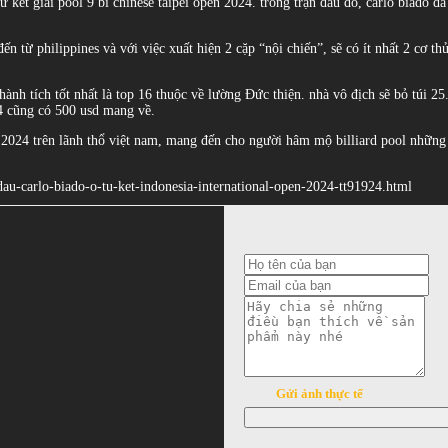
ứ kết giải pool 9 bi chinese taipei open 2024. trong trận đấu đó, carlo biado đ
 đến từ philippines và với việc xuất hiện 2 cặp “nội chiến”, sẽ có ít nhất 2 cơ t
thành tích tốt nhất là top 16 thuộc về lường Đức thiện. nhà vô địch sẽ bỏ túi 2
64 cũng có 500 usd mang về.
 2024 trên lãnh thổ việt nam, mang đến cho người hâm mộ billiard pool những tr
i-dau-carlo-biado-o-tu-ket-indonesia-international-open-2024-tt91924.html
Gửi ảnh thực tế