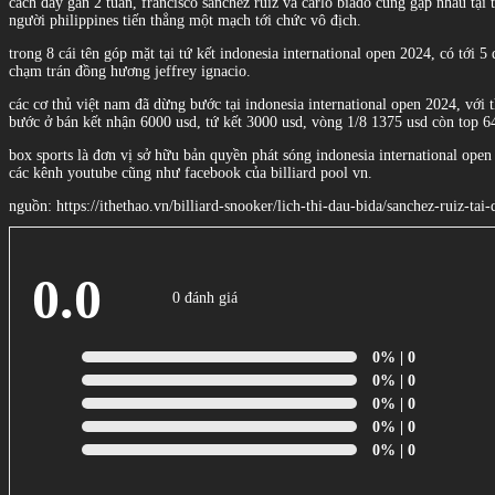
cách đây gần 2 tuần, francisco sanchez ruiz và carlo biado cũng gặp nhau tại t
người philippines tiến thẳng một mạch tới chức vô địch.
trong 8 cái tên góp mặt tại tứ kết indonesia international open 2024, có tới 5
chạm trán đồng hương jeffrey ignacio.
các cơ thủ việt nam đã dừng bước tại indonesia international open 2024, với 
bước ở bán kết nhận 6000 usd, tứ kết 3000 usd, vòng 1/8 1375 usd còn top 
box sports là đơn vị sở hữu bản quyền phát sóng indonesia international open
các kênh youtube cũng như facebook của billiard pool vn.
nguồn: https://ithethao.vn/billiard-snooker/lich-thi-dau-bida/sanchez-ruiz-ta
0.0
0 đánh giá
0%
| 0
0%
| 0
0%
| 0
0%
| 0
0%
| 0