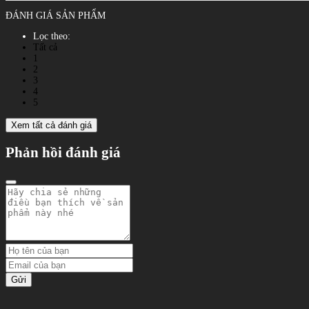
ĐÁNH GIÁ SẢN PHẨM
Lọc theo:
Tất cả
1
2
3
4
5
Xem tất cả đánh giá
Phản hồi đánh giá
Gửi