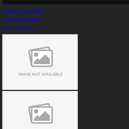
Bàn Bida Thiết Kế Riêng
Tư Vấn Mở CLB Bida
Cho Thuê Bàn Bia