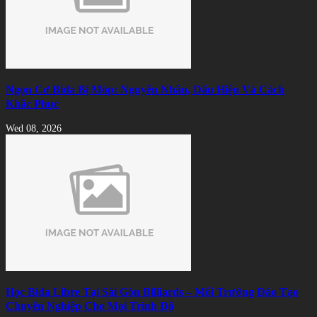
Ngọn Cơ Bida Bị Móp: Nguyên Nhân, Dấu Hiệu Và Cách
Khắc Phục
Wed 08, 2026
Học Bida Libre Tại Sài Gòn Billiards – Môi Trường Đào Tạo
Chuyên Nghiệp Cho Mọi Trình Độ