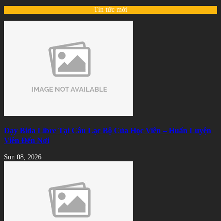
Tin tức mới
Dạy Bida Libre Tại Câu Lạc Bộ Của Học Viên – Huấn Luyện
Viên Đến Nơi
Sun 08, 2026