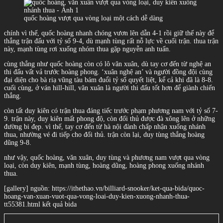
quốc hoàng vượt qua vòng loại một cách dễ dàng
chính vì thế, quốc hoàng nhanh chóng vươn lên dẫn 4-1 rồi giữ thế này để
thắng trận đấu với tỷ số 9-4, dù mạnh tùng rất nỗ lực về cuối trận. thua trận
này, mạnh tùng rơi xuống nhóm thua gặp nguyễn anh tuấn.
cùng thắng như quốc hoàng còn có lô văn xuân, dù tay cơ đến từ nghệ an
thi đấu vất vả trước hoàng phong. ‘xuân nghệ an’ và người đồng đội cùng
đại diện cho bà riạ vũng tàu bám đuổi tỷ số quyết liệt, kể cả khi đã là 8-8.
cuối cùng, ở ván hill-hill, văn xuân là người thi đấu tốt hơn để giành chiến
thắng.
còn tất duy kiên có trận thua đáng tiếc trước phạm phương nam với tỷ số 7-
9. trận này, duy kiên mất phong độ, còn đối thủ được đà xông lên ở những
đường bi đẹp. vì thế, tay cơ đến từ hà nội đành chấp nhận xuống nhánh
thua, nhường vé đi tiếp cho đối thủ. trận còn lại, duy tùng thắng hoàng
dũng 9-8.
như vậy, quốc hoàng, văn xuân, duy tùng và phương nam vượt qua vòng
loại, còn duy kiên, mạnh tùng, hoàng dũng, hoàng phong xuống nhánh
thua.
[gallery] nguồn: https://ithethao.vn/billiard-snooker/ket-qua-bida/quoc-
hoang-van-xuan-vuot-qua-vong-loai-duy-kien-xuong-nhanh-thua-
tt55381.html kết quả bida