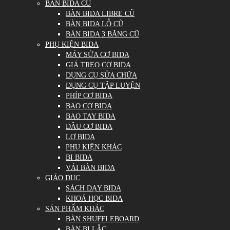
BÀN BIDA CŨ
BÀN BIDA LIBRE CŨ
BÀN BIDA LỖ CŨ
BÀN BIDA 3 BĂNG CŨ
PHỤ KIỆN BIDA
MÁY SỬA CƠ BIDA
GIÁ TREO CƠ BIDA
DỤNG CỤ SỬA CHỮA
DỤNG CỤ TẬP LUYỆN
PHÍP CƠ BIDA
BAO CƠ BIDA
BAO TAY BIDA
ĐẦU CƠ BIDA
LƠ BIDA
PHỤ KIỆN KHÁC
BI BIDA
VẢI BÀN BIDA
GIÁO DỤC
SÁCH DẠY BIDA
KHOÁ HỌC BIDA
SẢN PHẨM KHÁC
BÀN SHUFFLEBOARD
BÀN BI LẮC