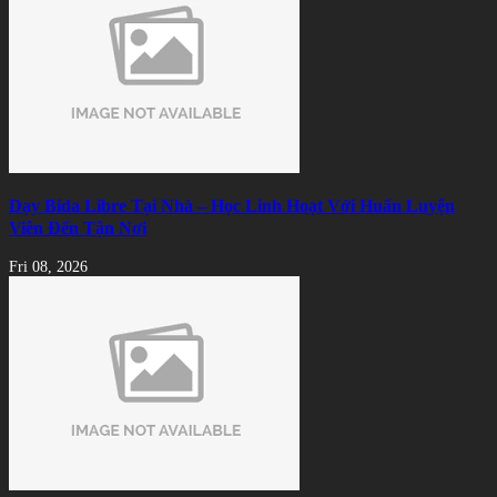
Dạy Bida Libre Tại Nhà – Học Linh Hoạt Với Huấn Luyện
Viên Đến Tận Nơi
Fri 08, 2026