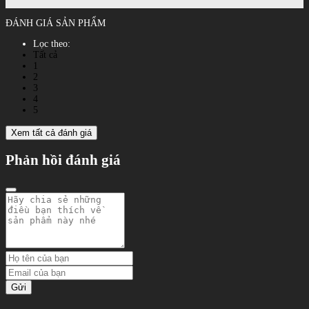
ĐÁNH GIÁ SẢN PHẨM
Lọc theo:
Tất cả
1
2
3
4
5
Xem tất cả đánh giá
Phản hồi đánh giá
Gửi