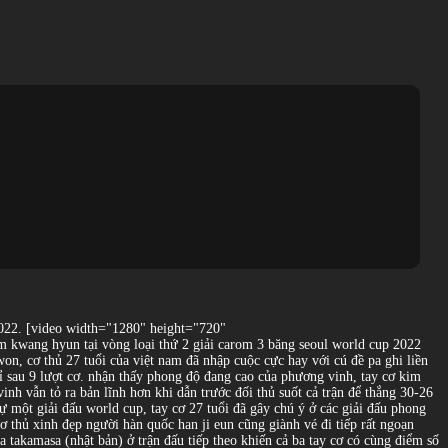
p 2022. [video width="1280" height="720"
im kwang hyun tại vòng loại thứ 2 giải carom 3 băng seoul world cup 2022
on, cơ thủ 27 tuổi của việt nam đã nhập cuộc cực hay với cú đề pa ghi liền
hỉ sau 9 lượt cơ. nhận thấy phong độ đang cao của phương vinh, tay cơ kim
inh vẫn tỏ ra bản lĩnh hơn khi dẫn trước đối thủ suốt cả trận để thắng 30-26
ự một giải đấu world cup, tay cơ 27 tuổi đã gây chú ý ở các giải đấu phong
ơ thủ xinh đẹp người hàn quốc han ji eun cũng giành vé đi tiếp rất ngoạn
a takamasa (nhật bản) ở trận đấu tiếp theo khiến cả ba tay cơ có cùng điểm số