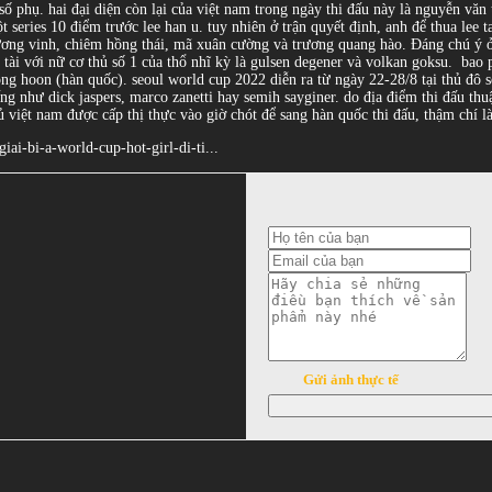
số phụ. hai đại diện còn lại của việt nam trong ngày thi đấu này là nguyễn văn 
 series 10 điểm trước lee han u. tuy nhiên ở trận quyết định, anh để thua lee t
hương vinh, chiêm hồng thái, mã xuân cường và trương quang hào. Đáng chú ý ở b
tài với nữ cơ thủ số 1 của thổ nhĩ kỳ là gulsen degener và volkan goksu.
bao p
g hoon (hàn quốc). seoul world cup 2022 diễn ra từ ngày 22-28/8 tại thủ đô se
ng như dick jaspers, marco zanetti hay semih sayginer. do địa điểm thi đấu thu
ủ việt nam được cấp thị thực vào giờ chót để sang hàn quốc thi đấu, thậm chí là
iai-bi-a-world-cup-hot-girl-di-ti...
Gửi ảnh thực tế