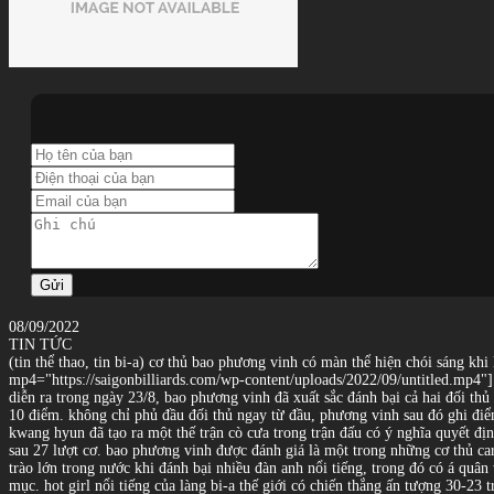
Gửi
08/09/2022
TIN TỨC
(tin thể thao, tin bi-a) cơ thủ bao phương vinh có màn thể hiện chói sáng khi
mp4="https://saigonbilliards.com/wp-content/uploads/2022/09/untitled.mp4"]
diễn ra trong ngày 23/8, bao phương vinh đã xuất sắc đánh bại cả hai đối thủ 
10 điểm. không chỉ phủ đầu đối thủ ngay từ đầu, phương vinh sau đó ghi điểm
kwang hyun đã tạo ra một thế trận cò cưa trong trận đấu có ý nghĩa quyết địn
sau 27 lượt cơ. bao phương vinh được đánh giá là một trong những cơ thủ car
trào lớn trong nước khi đánh bại nhiều đàn anh nổi tiếng, trong đó có á qu
mục. hot girl nổi tiếng của làng bi-a thế giới có chiến thắng ấn tượng 30-23