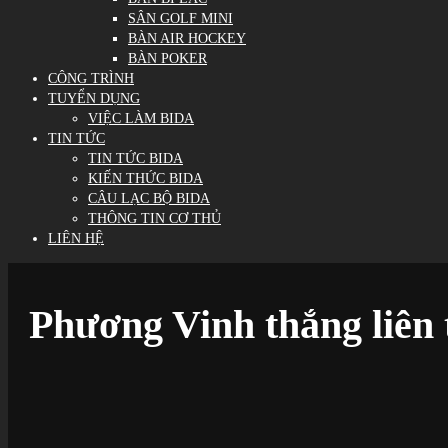
SÂN GOLF MINI
BÀN AIR HOCKEY
BÀN POKER
CÔNG TRÌNH
TUYỂN DỤNG
VIỆC LÀM BIDA
TIN TỨC
TIN TỨC BIDA
KIẾN THỨC BIDA
CÂU LẠC BỘ BIDA
THÔNG TIN CƠ THỦ
LIÊN HỆ
Phương Vinh thắng liên t