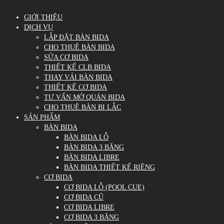
GIỚI THIỆU
DỊCH VỤ
LẮP ĐẶT BÀN BIDA
CHO THUÊ BÀN BIDA
SỬA CƠ BIDA
THIẾT KẾ CLB BIDA
THAY VẢI BÀN BIDA
THIẾT KẾ CƠ BIDA
TƯ VẤN MỞ QUÁN BIDA
CHO THUÊ BÀN BI LẮC
SẢN PHẨM
BÀN BIDA
BÀN BIDA LỖ
BÀN BIDA 3 BĂNG
BÀN BIDA LIBRE
BÀN BIDA THIẾT KẾ RIÊNG
CƠ BIDA
CƠ BIDA LỖ (POOL CUE)
CƠ BIDA CŨ
CƠ BIDA LIBRE
CƠ BIDA 3 BĂNG