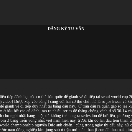
ĐĂNG KÝ TƯ VẤN
 liên tiếp đánh bại các cơ thủ hàn quốc để giành vé đi tiếp tại seoul world cu
[/video] Được xếp vào bảng l cùng với hai cơ thủ chủ nhà là so jae kwon và k
để giành vé đi tiếp duy nhất tại bảng đấu này.
Ở trận đấu ra quân gặp so jae kw
 ở hầu hết các cú đánh, tạo ra nhiều series để thắng chóng vánh tỉ số 30-14 c
h cho ngôi nhất bảng. mặc dù không thể tung ra series lớn để bứt lên, phương v
om 3 băng triển vọng nhất việt nam hiện nay. trước khi đó lần đầu tiên tham d
ân world championship nguyễn Đức anh chiến.
cũng trong ngày thi đấu này, nữ c
 trước nam đồng nghiệp kim jung sub ở trận mở màn. han ji eun để thua nakajim