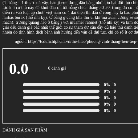
(1 thắng – 1 thua). dù vậy, han ji eun đứng đầu bảng nhờ hơn hai đối thủ chỉ 
lực khi cơ thủ này đã khởi đầu rất tốt bằng chiến thắng 30-20, trong đó có một
diễn ra vào loại áp chót. việt nam có 4 đại diện thi đấu ở vòng này là bao p
hashas burak (thổ nhĩ kỳ). Ở bảng g cũng khá thú vị khi mã xuân cường sẽ so 
mạch). trương quang hào ở bảng j với muamer rahmet (thổ nhĩ kỳ) và kim don
giải đấu danh giá bậc nhất thế giới có sự tham dự của đầy đủ hảo thủ danh tiế
nhiên do tình hình dịch bệnh ảnh hưởng đến vấn đề thủ tục, chỉ có số ít cơ th
nguồn: https://tcdulichtphcm.vn/the-thao/phuong-vinh-thang-lien-tiep-g
0.0
0 đánh giá
0%
| 0
0%
| 0
0%
| 0
0%
| 0
0%
| 0
ĐÁNH GIÁ SẢN PHẨM