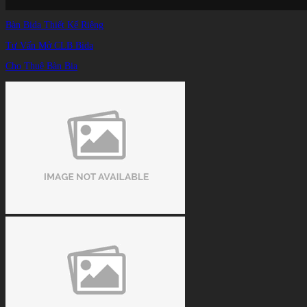
Bàn Bida Thiết Kế Riêng
Tư Vấn Mở CLB Bida
Cho Thuê Bàn Bia