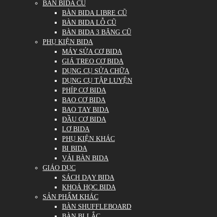
BÀN BIDA CŨ
BÀN BIDA LIBRE CŨ
BÀN BIDA LỖ CŨ
BÀN BIDA 3 BĂNG CŨ
PHỤ KIỆN BIDA
MÁY SỬA CƠ BIDA
GIÁ TREO CƠ BIDA
DỤNG CỤ SỬA CHỮA
DỤNG CỤ TẬP LUYỆN
PHÍP CƠ BIDA
BAO CƠ BIDA
BAO TAY BIDA
ĐẦU CƠ BIDA
LƠ BIDA
PHỤ KIỆN KHÁC
BI BIDA
VẢI BÀN BIDA
GIÁO DỤC
SÁCH DẠY BIDA
KHOÁ HỌC BIDA
SẢN PHẨM KHÁC
BÀN SHUFFLEBOARD
BÀN BI LẮC