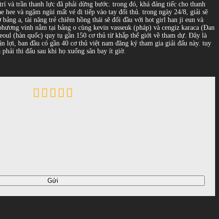
trí và trần thanh lực đã phải dừng bước. trong đó, khá đáng tiếc cho thanh
ae hee và ngậm ngùi mất vé đi tiếp vào tay đối thủ. trong ngày 24/8, giải sẽ
ảng a, tài năng trẻ chiêm hồng thái sẽ đối đầu với hot girl han ji eun và
hương vinh nằm tại bảng o cùng kevin vasseuk (pháp) và cengiz karaca (Đan
oul (hàn quốc) quy tụ gần 150 cơ thủ từ khắp thế giới về tham dự. Đây là
ận lợi, ban đầu có gần 40 cơ thủ việt nam đăng ký tham gia giải đấu này. tuy
 phải thi đấu sau khi họ xuống sân bay ít giờ.
Gửi