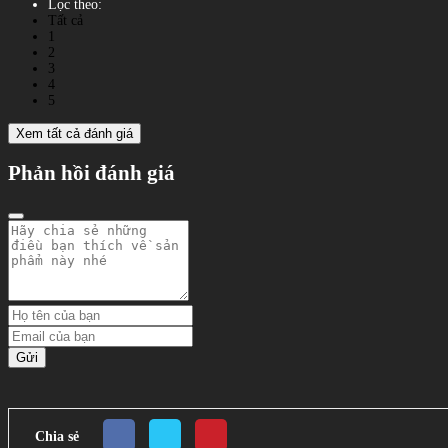
Lọc theo:
Tất cả
1
2
3
4
5
Xem tất cả đánh giá
Phản hồi đánh giá
Gửi
Chia sẻ